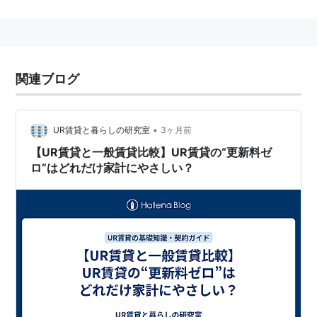
性が低く、物価変動に対して「賃料の遅効性」がある。
この遅効性のため、貸主は地価高騰時に適正な賃料値上
げが困難である。この貸主リスクを補償するために、神
奈川、千葉、東京、埼玉、京都など５都府県において、
関連ブログ
賃料差額の解消手段として一時金の授受が行われてき
た。
しかし、2009年7月23日の京都地裁の判決で、はじ
•
UR賃貸と暮らしの研究室
3ヶ月前
めて更新料無効の司法判断がでた。
【UR賃貸と一般賃貸比較】UR賃貸の“更新料ゼ
更新料の存在は、地域ごとの慣習に左右されるため、
ロ”はどれだけ家計にやさしい？
各地で判断が係争中である。
-
2009年8月27日、大阪高裁でも更新料無効の判決。
成田喜達裁判長「不平等な取引で無効だ」全額返還命令
「更新料は単に契約更新時に支払われる金銭で、賃料の
補充の性質を持っているとはいえない」