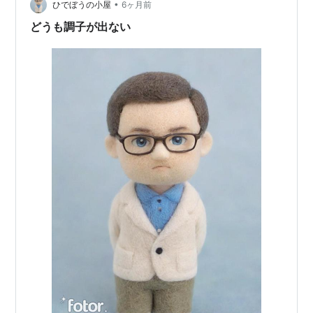
•
請求額を見て「これは払わなければいけないのか」「交
ひでぼうの小屋
6ヶ月前
渉できるのか」と迷っている20代・一人暮らし（単身）
どうも調子が出ない
向けです…