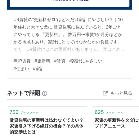
「更新料という言葉で経済的負担が少ないかのような印
象を与えている、不当な誘因に当たる」
UR賃貸の“更新料ゼロ”はどれだけ家計にやさしい？｜10
-
年住むと大きな差に 賃貸住宅に住んでいると、2年ごと
にやってくる 「更新料」。 数万円〜家賃1か月分ほどか
2011.7.15、最高裁判決として「更新料が高額過ぎなけれ
かる地域もあり、家計にとってはなかなかの負担です。
ば有効」とする初判断を示した。
でも、UR賃貸にはこの更新料がありません。 実はこれ、
４人の裁判官全員一致の結論。
長く住むほど家計に大きなメリットがある仕組みなんで
#
UR賃貸
#
更新料
#
賃貸
#
家計にやさしい
す。 この記事では、URの「更新料ゼロ」がどれだけ暮ら
#
住まい
#
家計
-
しをラクにしてくれるのか、 数字を使いながらやさしく
解説します。 目次 UR賃貸の“更新料ゼロ”はどれだけ家計
関連キーワード
にやさしい？｜10年住むと大きな差に ■ 一般的な賃貸の
ネットで話題
もっと見る
更新料はどれくらい？ ■ UR賃貸は“更新料ゼロ”でずっと
リスト::不動産関連
同じ…
750
625
ブックマーク
ブックマーク
賃貸住宅の更新料は払わなくてよい？
家賃の更新料をタダにす
家賃引き下げる絶好の機会？その具体
ブドアニュース
的交渉法とは