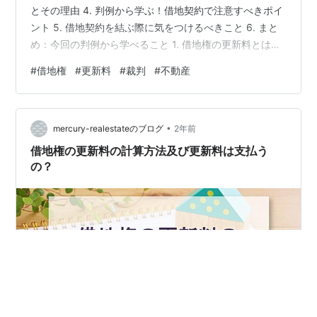
とその理由 4. 判例から学ぶ！借地契約で注意すべきポイ
ント 5. 借地契約を結ぶ際に気をつけるべきこと 6. まと
め：今回の判例から学べること 1. 借地権の更新料とは？
基本をおさらい 借地権を持っていると、一定期間ごとに
#
借地権
#
更新料
#
裁判
#
不動産
契約を更新する必要があります。 その際に「更新料」を
支払うケースが多いです。 しかし、すべての契約で必ず
支払わなければならないわけではありません。 では、そ
•
もそも更新料とは何なのか、支払う義務があるのかを見
mercury-realestateのブログ
2年前
ていきましょう。 更新料とは、借地契約を延長するた…
借地権の更新料の計算方法及び更新料は支払う
の？