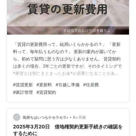
「賃貸の更新費用って、結局いくらかかるの？」 「更新
料って、毎年払うものなの？」 更新の案内が届いてか
ら、初めて疑問に思う方は少なくありません。 賃貸契約
は多くの場合、2年ごとの更新ですが、そのタイミングで
*家賃とは別にまとまったお金*が必要になることがあり
ます。 この記事では、 賃貸の更新費用はいくらかかるの
#
賃貸更新
#
更新料
#
引越し準備
#
住居費
か 更新料はいつ・なぜ・必ず払うものなのか 支払った更
#
家計管理
#
賃貸契約
新料は返ってくるのか を、契約書の見方と家計の考え方
を交えて整理します。 ① 賃貸の更新費用とは？何にい
くらかかる？ 家賃の更新料を払う理由 ② 賃貸の更新料
はいくら？相場の目安 ③ 賃貸2年契約の更新料はいつ払
•
気持ちはいつもケセラセラ♪
8ヶ月前
う？ ④ 賃貸の更新料…
2025年3月20日 借地権契約更新手続きの確認を
するために