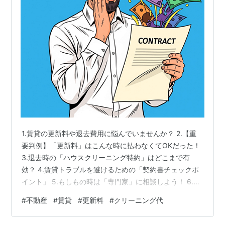
1.賃貸の更新料や退去費用に悩んでいませんか？ 2.【重
要判例】「更新料」はこんな時に払わなくてOKだった！
3.退去時の「ハウスクリーニング特約」はどこまで有
効？ 4.賃貸トラブルを避けるための「契約書チェックポ
イント」 5.もしもの時は「専門家」に相談しよう！ 6.ま
とめ 6-1.賃貸の更新料とハウスクリーニング費用のポイ
#
不動産
#
賃貸
#
更新料
#
クリーニング代
ント ①更新料 ②ハウスクリーニング特約 ③契約書チ
ェックの重要性 ④専門家への相談 1.賃貸の更新料や退去