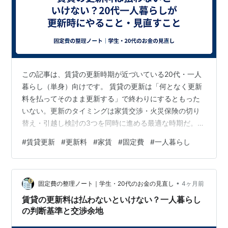
この記事は、賃貸の更新時期が近づいている20代・一人
暮らし（単身）向けです。 賃貸の更新は「何となく更新
料を払ってそのまま更新する」で終わりにするともった
いない。更新のタイミングは家賃交渉・火災保険の切り
替え・引越し検討の3つを同時に進める最適な時期だ。更
新時に固定費を見直すと、次の2年間の固定費が大きく変
#
賃貸更新
#
更新料
#
家賃
#
固定費
#
一人暮らし
わるケースがある。 — Contents → 結論だけ読む（30
秒） 01結論更新時は家賃交渉・保険切り替え・引越し検
討を同時に進める 02更新料の仕組み：払わないといけな
•
いか更新料の法的な位置づけと相場 03更新時の家賃交
固定費の整理ノート｜学生・20代のお金の見直し
4ヶ月前
渉：タイミングと進め方更新の2〜3か月前が唯一の交渉
賃貸の更新料は払わないといけない？一人暮らし
タイミング 04…
の判断基準と交渉余地