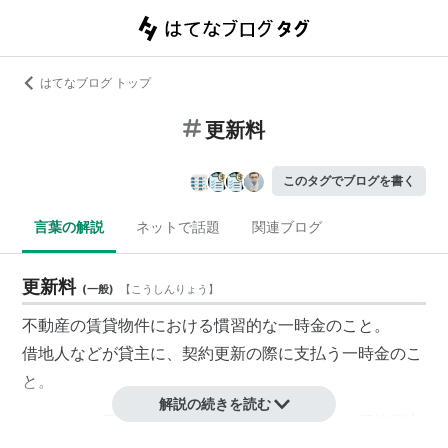
はてなブログ トップ
更新料
このタグでブログを書く
言葉の解説
ネットで話題
関連ブログ
更新料
(
一般
)
【
こうしんりょう
】
不動産の賃貸物件における慣習的な一時金のこと。
借地人などが貸主に、契約更新の際に支払う一時金のこ
と。
解説の続きを読む
そもそも不動産賃料は、所有権売買と異なり価格弾力