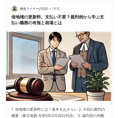
費用に悩んでいませんか？ 「そろそろ賃貸契約の更新な
•
んだけど、更新料って結構高いし、本当に払う必要があ
無免ライターの日記
1年前
るのかな？」「退去する時に、ハウスクリーニング代を
借地権の更新料、支払い不要？裁判例から学ぶ支
請求されたけ…
払い義務の有無と相場とは
1. 借地権の更新料とは？基本をおさらい 2. 今回の裁判の
概要（東京地裁 令和5年2月28日判決） 3. 裁判所の判断