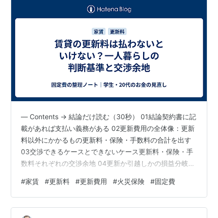
— Contents → 結論だけ読む（30秒） 01結論契約書に記
載があれば支払い義務がある 02更新費用の全体像：更新
料以外にかかるもの更新料・保険・手数料の合計を出す
03交渉できるケースとできないケース更新料・保険・手
数料それぞれの交渉余地 04更新か引越しかの損益分岐更
新費用と引越し費用を比較する 05よくある誤解「払わな
#
家賃
#
更新料
#
更新費用
#
火災保険
#
固定費
くていい」「全部交渉できる」を切る 06行動基準：更新
通知が届いたら今日やること契約書確認から判断完了ま
での手順 この記事は、賃貸の更新通知が届いて更新料の