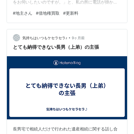
をお伺いしたいのですが。」と、私の所に電話が掛かっ
て来ました。 「はい、借地権を手放して、換価分割する
#
地主さん
#
借地権買取
#
更新料
ことには納得しています。また、私たち姉弟は出来れ
ば、地主さんに買い取って欲しいと思っています。」と
返事をしました。地主さんは、「借地権をこちらが買い
•
取るのであれば、手続きが完了するまでは更新料（20年
気持ちはいつもケセラセラ♪
9ヶ月前
分）の支払いについては保留しておきますね。」と言っ
とても納得できない長男（上弟）の主張
てくれました。 上弟の依頼で「遺産分割協議書」…
長男宅で相続人だけで行われた遺産相続に関する話し合