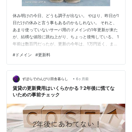
休み明けの今日、どうも調子が出ない。 やはり、昨日が1
日だけの休みと言う事もあるのかもしれない。 それと、
あまり使っていないサーバ用のドメインの1年更新が来た
が、結構な値段に跳ね上がり、ちょっと後悔している。 1
年前は数百円だったが、更新の今年は、1万円近く、まる
で、賃貸の家を借りたら、初年度は安かったが、次年度
#
ドメイン
#
更新料
に大幅な値上げを食らった、もしくは、1時間だけは安い
が、延長したらとんでもないボッタクリ価格を押し付け
られるキャバクラみたいなものかと思った。 ドメインは
•
家の住所に近いものなので、おいそれと変えるのには抵
ずぼらでのんびり田舎暮らし
6ヶ月前
抗がある。 そこをついてきた商売なのだろう。 まるでゴ
賃貸の更新費用はいくらかかる？2年後に慌てな
キブリホイホイみたいだ。 と…
いための事前チェック