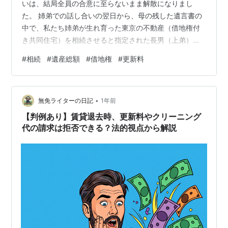
いは、結局全員の合意に至らないまま解散になりまし
た。 姉弟での話し合いの翌日から、母の残した遺言書の
中で、私たち姉弟が生れ育った東京の不動産（借地権付
き共同住宅）を相続させると指定された長男（上弟）か
ら、毎日のように私のところに電話が掛かってくるよう
#
相続
#
遺産総額
#
借地権
#
更新料
になりました。 因みに、長男が相続することを指定され
ていた東京の不動産は、土地自体は借地権ですが、不動
産（借地権・共同住宅）の価値は遺産総額の2/3ほどにな
•
るのです。 つまり、遺言通りに相続するとすれば、長
無免ライターの日記
1年前
男：長女：二男＝5：2：1になるのですが、長男（上弟）
【判例あり】賃貸退去時、更新料やクリーニング
は、それでもまだ不満みたいなのです。 2…
代の請求は拒否できる？法的視点から解説