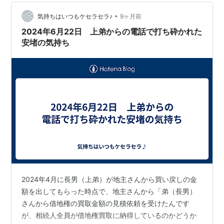
ん宅に伺うことにしました。東京の共同住宅が建てられ
•
ている土地のすぐ隣には、時間貸しの駐車場があったの
気持ちはいつもケセラセラ♪
9ヶ月前
で、私と下弟はそこで待ち合わせて合流しました。 先
2024年6月22日 上弟からの電話で打ち砕かれた
ず、私と下弟は二人で地主さんの自宅に向…
安堵の気持ち
2024年4月に長男（上弟）が地主さんから買い戻しの金
額を出してもらった時点で、地主さんから「弟（長男）
さんから借地権の買取金額の見積依頼を受けたんです
が、相続人全員が借地権買取に納得しているのかどうか