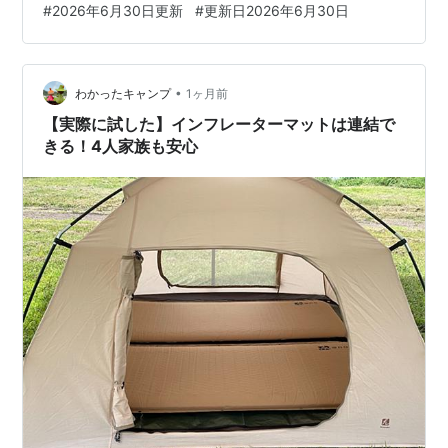
#
2026年6月30日更新
#
更新日2026年6月30日
る場所をくわしく紹介します。 フェタチーズは、サラダ
やさまざまな料理に使われる、ほどよい塩味が特徴のチ
ーズ。ギリシャ料理では定番の食材として知られていま
•
す。 日本ではまだ流通量が多くなく、一般的なスーパー
わかったキャンプ
1ヶ月前
で気軽に買えるチーズではありません。 実際に探してみ
【実際に試した】インフレーターマットは連結で
ると、「売っていそうなのに見つか…
きる！4人家族も安心