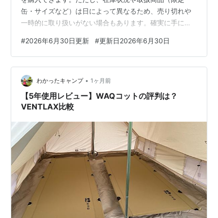
缶・サイズなど）は日によって異なるため、売り切れや
一時的に取り扱いがない場合もあります。確実に手に入
れたい場合は、事前に店舗へ確認するか、公式通販・大
#
2026年6月30日更新
#
更新日2026年6月30日
手通販サイトの利用がおすすめです。 ✍️このあと、新宿
で鳩サブレーが買える店舗と、確実に購入する方法をく
わしく紹介します。 鎌倉のお土産といえば、真っ先に思
•
い浮かぶのが「鳩サブレー」 素朴でバターの風味豊かな
わかったキャンプ
1ヶ月前
味わいと、なんとも愛らしい鳩のかたちで、子どもから
【5年使用レビュー】WAQコットの評判は？
大人まで長く親しまれてきた定番のお菓子です。…
VENTLAX比較