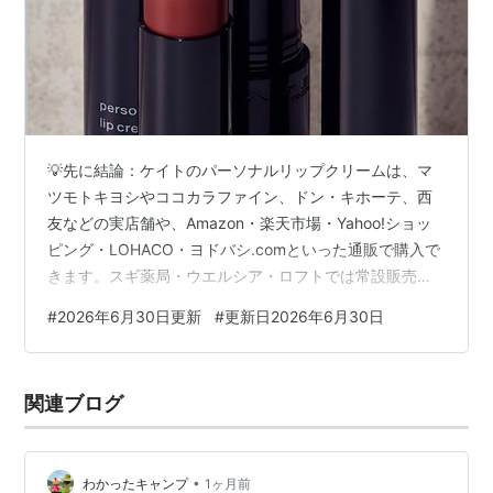
💡先に結論：ケイトのパーソナルリップクリームは、マ
ツモトキヨシやココカラファイン、ドン・キホーテ、西
友などの実店舗や、Amazon・楽天市場・Yahoo!ショッ
ピング・LOHACO・ヨドバシ.comといった通販で購入で
きます。スギ薬局・ウエルシア・ロフトでは常設販売の
情報が少なく、店舗によっては見つかりにくい場合もあ
#
2026年6月30日更新
#
更新日2026年6月30日
ります。 ✍️このあと、ケイトのパーソナルリップクリー
ムがどこで売っているのか、見つかりにくい店舗はどこ
なのかをくわしく紹介します。 ほんのり色づきながら、
関連ブログ
唇をうるおしてくれると人気の KATE（ケイト） パーソ
ナルリップクリーム。 塗る人の唇の温度や水分量によっ
て発色が変わり、自…
•
わかったキャンプ
1ヶ月前