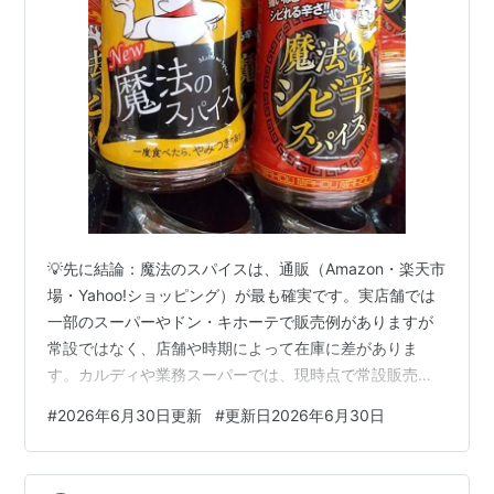
💡先に結論：魔法のスパイスは、通販（Amazon・楽天市
場・Yahoo!ショッピング）が最も確実です。実店舗では
一部のスーパーやドン・キホーテで販売例がありますが
常設ではなく、店舗や時期によって在庫に差がありま
す。カルディや業務スーパーでは、現時点で常設販売の
情報は確認できていません。 ✍️このあと、魔法のスパイ
#
2026年6月30日更新
#
更新日2026年6月30日
スが買える場所と、実店舗で探す際の注意点を詳しく紹
介します。 魔法のスパイスは料理好きな人やプロのシェ
フの間でも非常に人気がある調味料。 普段の料理に少し