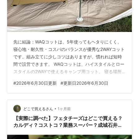
先に結論：WAQコットは、5年使ってもヘタりにくく、
寝心地・耐久性・コスパのバランスが優秀な2WAYコット
です。組み立てに少しコツはありますが、慣れれば短時
間で設営できます。 WAQコットは、ハイスタイルとロー
スタイルの2WAYで使えるキャンプ用コット。 寝る場所
として使えるだけでなく、日中はベンチ代わりにも使え
#
2026年6月30日更新
#
更新日2026年6月30日
ます。 耐荷重150kg、600Dシート、A7075超々ジュラ
ルミンフレームを採用しており、軽さ・安定感・寝心地
のバランスに優れています。 キャンプで快適に就寝する
•
ためには、適切なギア選びが重要。 しっかりとしたコッ
どこで買えるさん
1ヶ月前
トは、必要不可欠です。 最近は、様々なブランドからコ
【実際に調べた】フェタチーズはどこで買える？
ットが発売されてい…
カルディ？コストコ？業務スーパー？成城石井？
スーパー？イオン？