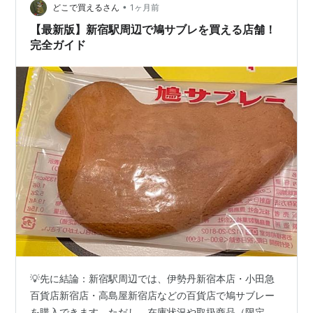
•
加えるだけで、味に深みと香りをプラスできることか
どこで買えるさん
1ヶ月前
ら、リピート買いする方が多いです。 どこで購入できる
【最新版】新宿駅周辺で鳩サブレを買える店舗！
のかという疑問を抱く方もいるでし…
完全ガイド
💡先に結論：新宿駅周辺では、伊勢丹新宿本店・小田急
百貨店新宿店・高島屋新宿店などの百貨店で鳩サブレー
を購入できます。ただし、在庫状況や取扱商品（限定