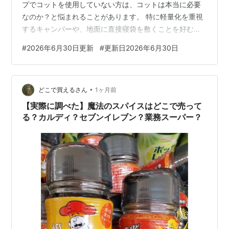
プでコットを使用していない方は、コットは本当に必要
なのか？と悩まれることがあります。 特に軽量化を重視
するキャンパーや、地面に直接寝袋を敷くことを好む方
にとって、コットの必要性を感じない場合もあります。
#
2026年6月30日更新
#
更新日2026年6月30日
今回は、キャンプでコットは必要か？それともいらない
のか？詳しく解説していきたいと思います。 キャンプで
コットはいらないキャンプスタイルとは？ 実体験｜我が
•
家が「キャンプでコットはいらない」と感じた場面 キャ
どこで買えるさん
1ヶ月前
ンプでコットはいらないと言われる理由｜デメリットま
【実際に調べた】魔法のスパイスはどこで売って
とめ 重量がある コストがかかる 組み…
る？カルディ？セブンイレブン？業務スーパー？