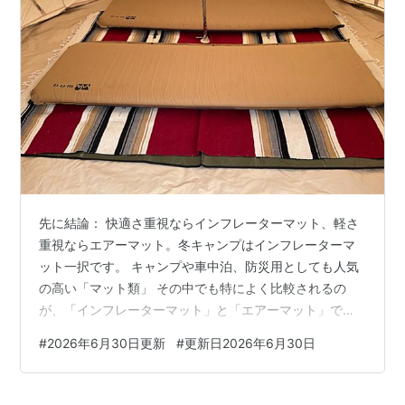
先に結論： 快適さ重視ならインフレーターマット、軽さ
重視ならエアーマット。冬キャンプはインフレーターマ
ット一択です。 キャンプや車中泊、防災用としても人気
の高い「マット類」 その中でも特によく比較されるの
が、「インフレーターマット」と「エアーマット」で
す。 どちらも地面の硬さや冷たさから体を守り、快適な
#
2026年6月30日更新
#
更新日2026年6月30日
睡眠をサポートしてくれるギアですが、それぞれにメリ
ット・デメリットがあり、使うシーンや好みによっても
変わってきます。 この記事では、実際にさまざまな情報