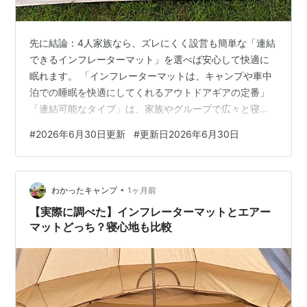
先に結論：4人家族なら、ズレにくく設営も簡単な「連結
できるインフレーターマット」を選べば安心して快適に
眠れます。 「インフレーターマットは、キャンプや車中
泊での睡眠を快適にしてくれるアウトドアギアの定番」
「連結可能なタイプ」は、家族やグループで広々と寝た
いときに大活躍。 マットを並べて固定できるので、ズレ
#
2026年6月30日更新
#
更新日2026年6月30日
にくく、快適な寝床をつくれます。 この記事では、連結
可能なインフレーターマットの特徴やメリット、選び方
のポイント、そしておすすめの1枚について詳しくご紹介
•
します。 インフレーターマットとは？ WAQインフレー
わかったキャンプ
1ヶ月前
ターマット：4人家族に最適な連結可能マット ズレ防止
【実際に調べた】インフレーターマットとエアー
に効果的 必要に応じて柔軟にレイ…
マットどっち？寝心地も比較