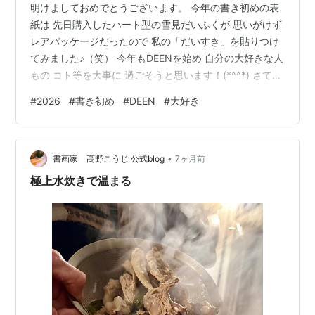
明けましておめでとうございます。 今年の書き初めの表
紙は 先日購入したハート型の雪見だいふくが 思いがけず
レアパッケージだったので 私の「だいすき」を貼りつけ
てみました♪（笑） 今年もDEENを始め 自分の大好きな人
もの コト等を大事に 過ごそうと思います！(*^^*) さて！
さっそく今月から楽しみがありますよ～♪
#
2026
#
書き初め
#
DEEN
#
大好き
www.youtube.com 昨日公開されたアルバム全曲紹介！
私はサビだけとか何となく知ってる曲と 全然知らない曲
もありますが 今からフルで聴くのも LIVEで観るのも と
•
ても楽しみです！！ やはり LIVEで観て聴くのは格別で♪
書画家 高野こうじ 公式blog
7ヶ月前
サポメンさん達含め 特にDEEN’s Ro…
極上水炊きで温まる