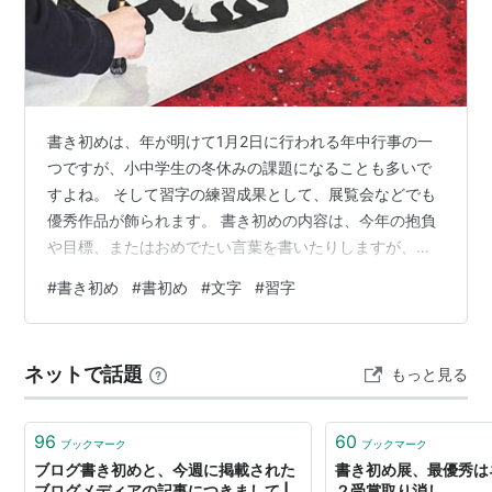
書き初めは、年が明けて1月2日に行われる年中行事の一
つですが、小中学生の冬休みの課題になることも多いで
すよね。 そして習字の練習成果として、展覧会などでも
優秀作品が飾られます。 書き初めの内容は、今年の抱負
や目標、またはおめでたい言葉を書いたりしますが、小
学生は2～4文字、中学生以上になると4文字から5文字を
#
書き初め
#
書初め
#
文字
#
習字
書くことが多いようです。 でもどうせ書くなら、かっこ
いい書初めと言われたいですよね？ 今回は、書き初めで
書くとかっこいい5文字熟語と、書く時の5文字のバラン
ネットで話題
もっと見る
スのとり方をご紹介します。 かっこいい5文字の書き初
めの言葉は？ （多いのは4文字？） （おすすめの5文字
熟語） ひらがなを入れても、…
96
60
ブックマーク
ブックマーク
ブログ書き初めと、今週に掲載された
書き初め展、最優秀は
ブログメディアの記事につきまして |
２受賞取り消し