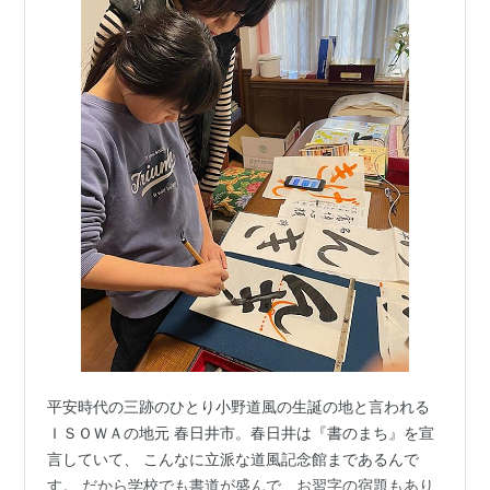
平安時代の三跡のひとり小野道風の生誕の地と言われる
ＩＳＯＷＡの地元 春日井市。春日井は『書のまち』を宣
言していて、 こんなに立派な道風記念館まであるんで
す。 だから学校でも書道が盛んで、お習字の宿題もあり