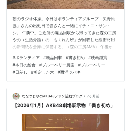
朝のラジオ体操。今日はボランティアグループ「矢野民
協」さんの出勤日で皆さんと一緒にイチ・ニ・サン・
シ。 午前中。ご近所の廃品回収から帰ってきた森の工房
やの（生活介護）の「もくれん班」が回収した緩衝材用
の新聞紙を倉庫に保管する。（森の工房AMA） 午後から
の自由活動では書き初めを行い、もくれん班の今年の目
#
ボランティア
#
廃品回収
#
書き初め
#
映画鑑賞
標を書く。 1人一文字ずつ手本を見ながら書いて、 何枚
#
本日の給食
#
ブルーベリー農園
#
ブルーベリー
か書いた中から良いものを選んで乾かす。今回で終わら
#
日差し
#
剪定した木
#
西洋ツバキ
なかったので、続きはまた次回となった。 森の工房みみ
ずく（生活介護）はドラえもんの映画を観賞した。 森の
工房AMAの西洋ツバキが開花。蕾からピンク色の花が顔
をのぞかせ、 根本付近に一輪開花。 …
•
ななつじやのAKB48ファン活動ブログ
7ヶ月前
【2026年1月】AKB48劇場展示物 「書き初め」