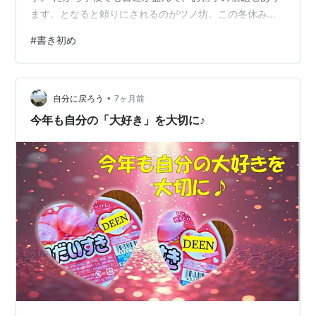
ます。となると頼りにされるのがツノ坊。この冬休み
も、俄か書道教室が開催されました。なかなか長い時間
#
書き初め
集中することができませんが、それでもめぐちゃん、頑
張って書き上げました。 ツノ坊曰く、「まあ、まあじゃ
ない」。 でもこういうのも結果じゃありません。大事な
•
のはプロセス。ツノ坊の指導でめぐちゃんが書き上げる
自分に戻ろう
7ヶ月前
その過程が大事です。 筆を持つ右手、半紙を押さえる左
今年も自分の「大好き」を大切に♪
手。重なり合う二人の手と手。『つながり』を…