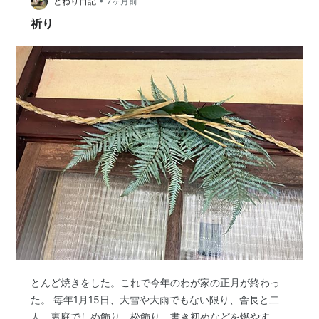
•
とねり日記
7ヶ月前
祈り
とんど焼きをした。これで今年のわが家の正月が終わっ
た。 毎年1月15日、大雪や大雨でもない限り、舎長と二
人、裏庭でしめ飾り、松飾り、書き初めなどを燃やす。