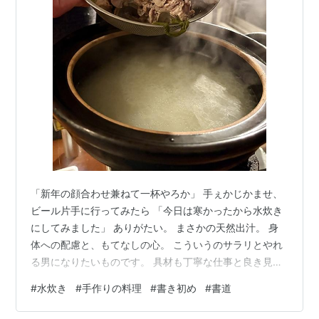
「新年の顔合わせ兼ねて一杯やろか」 手ぇかじかませ、
ビール片手に行ってみたら 「今日は寒かったから水炊き
にしてみました」 ありがたい。 まさかの天然出汁。 身
体への配慮と、もてなしの心。 こういうのサラリとやれ
る男になりたいものです。 具材も丁寧な仕事と良き見た
目。 dancyuの料理カメラマンになった気分。 綺麗な味
#
水炊き
#
手作りの料理
#
書き初め
#
書道
が染みてました。 料理って心だよなぁと しみじみ思う
宵。 今年初のアジトに移動。 書き初め続々と出てまし