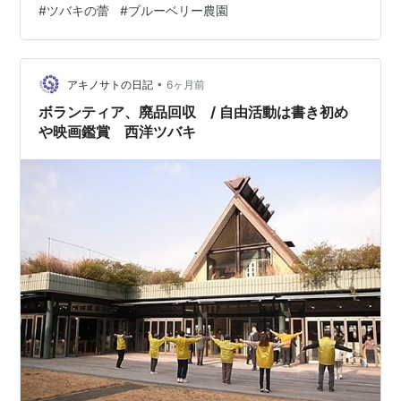
#
ツバキの蕾
#
ブルーベリー農園
ーブ班」は書き初めで今年の目標を書いた。一人一文字
ずつで、割り当てられた文字を書いていく。 描いた作品
には誰が描いたか分かるように印鑑を押して、乾いたら
掲示していく。 14時前。森の工房やの…
•
アキノサトの日記
6ヶ月前
ボランティア、廃品回収 / 自由活動は書き初め
や映画鑑賞 西洋ツバキ