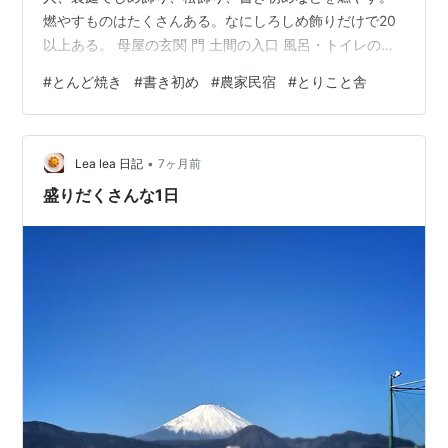
燃やすものはたくさんある。なにしろしめ飾りだけで20
以上ある。 母屋の玄関 門 土間の入口 風呂・トイレの入
口 台所 鶏小屋（４棟） 農機具小屋（３棟） その他、車
#
とんど焼き
#
書き初め
#
農家民宿
#
とりこと舎
（２台）、トラクター、作業小屋など。20箇所以上に飾
る。 私は毎年、「もう少し減らしたらどう？」と不満を
ぶつけてきた。しめ飾りの縄綯いも大変だが、それ以上
•
にウラジロ取りが過酷。 ウラジロというのは変わった植
Lea lea 日記
7ヶ月前
生を持っていて、他のシダ類と同じ所には生えない。例
盛りだくさんな1日
えば林道を切り開いたあとの…