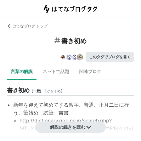
はてなブログ トップ
書き初め
このタグでブログを書く
言葉の解説
ネットで話題
関連ブログ
書き初め
(
一般
)
【
かきぞめ
】
新年を迎えて初めてする習字。普通、正月二日に行
う。筆始め。試筆。吉書
http://dictionary.goo.ne.jp/search.php?
解説の続きを読む
MT=%A4%AB%A4%AD%A4%BE%A4%E1&kind=j
n&mode=1&base=1&row=1