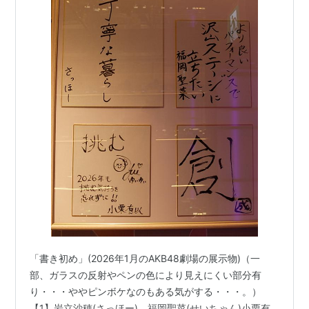
「書き初め」(2026年1月のAKB48劇場の展示物)（一
部、ガラスの反射やペンの色により見えにくい部分有
り・・・ややピンボケなのもある気がする・・・。）
【1】岩立沙穂(さっほー)、福岡聖菜(せいちゃん)小栗有