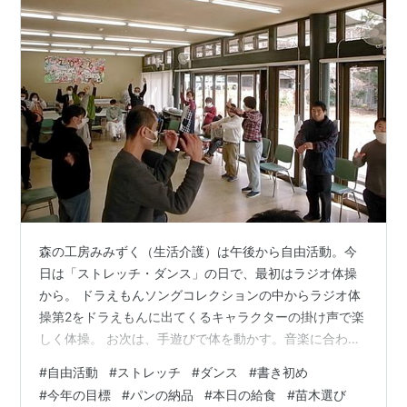
森の工房みみずく（生活介護）は午後から自由活動。今
日は「ストレッチ・ダンス」の日で、最初はラジオ体操
から。 ドラえもんソングコレクションの中からラジオ体
操第2をドラえもんに出てくるキャラクターの掛け声で楽
しく体操。 お次は、手遊びで体を動かす。音楽に合わせ
て、 ①あたま ②かた ③ひざ ④あしくび、ポン！
#
自由活動
#
ストレッチ
#
ダンス
#
書き初め
徐々にリズムがスピードアップしていくので、合わせる
#
今年の目標
#
パンの納品
#
本日の給食
#
苗木選び
のが大変で面白い。 森の工房やの（生活介護）の「オリ