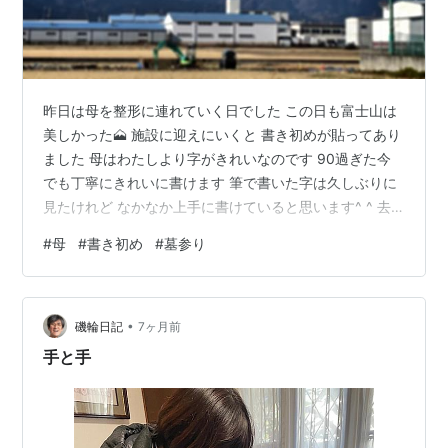
昨日は母を整形に連れていく日でした この日も富士山は
美しかった🗻 施設に迎えにいくと 書き初めが貼ってあり
ました 母はわたしより字がきれいなのです 90過ぎた今
でも丁寧にきれいに書けます 筆で書いた字は久しぶりに
見たけれど なかなか上手に書けていると思います^ ^ 去
年の暮れに我が家に外泊した際に 転んでしまい、年越し
#
母
#
書き初め
#
墓参り
は施設で過ごした母 2週間ぶりだったけど 意外に元気で
安心しました 今回のレントゲンでも骨折は見当たらなく
て、 よかった❣️ 母を施設に送り届けて その足で暮れにで
•
きなかった父の墓参りに ちょうどブログを書いている今
磯輪日記
7ヶ月前
日が命日です 父のお墓は市街地から少し離れた 小高い丘
手と手
の上にあり…