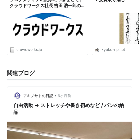
クラウドワークス社長 吉田 浩一郎のブ
ログ
crowdworks.jp
kyoko-np.net
関連ブログ
•
アキノサトの日記
6ヶ月前
自由活動 → ストレッチや書き初めなど / パンの納
品