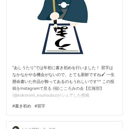
”あしうたり”では年初に書き初めを行いました！ 習字は
なかなかやる機会がないので、とても新鮮ですね🖌 一生
懸命書いた作品が飾ってあるのもうれしいです^^ この投
稿をInstagramで見る (福)こころみの会【広報部】
(@kokoromi_kouhoubu)がシェアした投稿
#
書き初め
#
習字