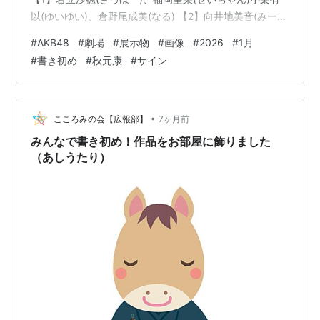
以(ゆいゆい)、倉野尾成美(なる) 【2】向井地美音(みーお
ん)、坂川陽香(ひゆか)下尾みう(みう)、髙橋彩音(あやね
#
AKB48
#
劇場
#
展示物
#
画像
#
2026
#
1月
ちゃん) 【3】徳永羚海(れみたん)、永野芹佳(せりちゃん)
#
書き初め
#
秋元康
#
サイン
橋本陽菜(はるpyon)、千葉恵里(えりい) 【4】鈴木くるみ
(くるるん)、田口愛佳(まなか)長友彩海(あやみん)、武藤
小麟(おりん) 【5】山内瑞葵(ずっきー)、大盛真歩(まほぴ
ょん)太田有紀(ゆきたん)、佐藤…
•
こころみの会【広報部】
7ヶ月前
みんなで書き初め！作品をお部屋に飾りました
（あしうたり）