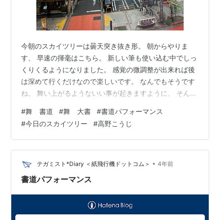
今朝のスカイツリーは曇天突き抜き形。 朝からやりま
す、 早速の揮毫はこちら。 新しい筆も使い込む中でしっ
くりくるようになりました。 感覚の微調整が出来れば後
は深めて行くだけなので楽しいです。 なんでもそうです
ね。 舞い上がるようないい事が起きますように。 そんな
都合いいことが起きるようなスピリチュアルな書ではな
#
舞 書道
#
舞 大書
#
書道パフォーマンス
いですw ただ真剣に書くのみです。 これ以上に気持ちが
#
今日のスカイツリー
#
高野こうじ
沸き立つものはないので。 それが本当に嬉しい。
•
テガミスト*Diary ＜紙飛行機ドットコム＞
4年前
書道パフォーマンス