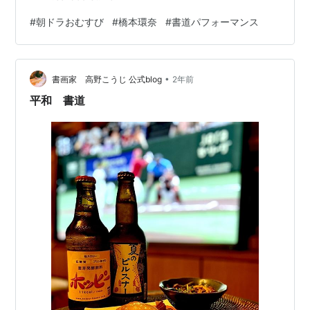
#
朝ドラおむすび
#
橋本環奈
#
書道パフォーマンス
•
書画家 高野こうじ 公式blog
2年前
平和 書道