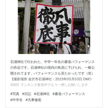
石浦神社で行われた、中学一年生の書道パフォーマンス
の作品です。石浦神社の境内の鳥居に下げられ、一般公
開されてます。パフォーマンスも見たかったです（笑）
【撮影場所 金沢市石浦神社：2023年05月03日 DMC-
GX8】ランキング参加中でもう一押しお願いします
#
写真
#
日記
#
石浦神社
#
書道パフォーマンス
#
中学生
#
凡事徹底