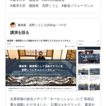
#
麗澤大学 麗陵祭 高野こうじ
#
書道パフォーマンス
•
書画家 高野こうじ 公式blog
3年前
講演を語る
企業研修の総合メディア「キーセッション」にて 取材記
事を掲載いただきました。 記事は↓をクリック。 書道や