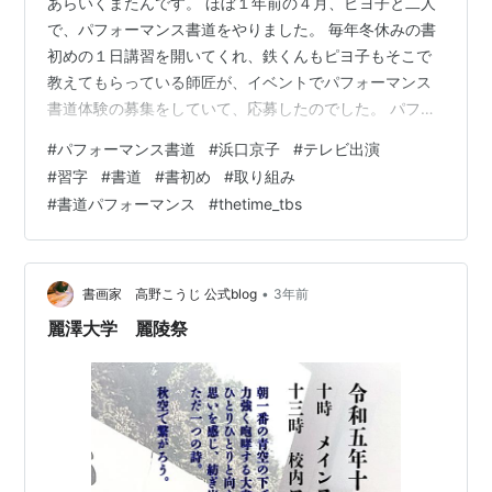
あらいくまたんです。 ほぼ１年前の４月、ピヨ子と二人
で、パフォーマンス書道をやりました。 毎年冬休みの書
初めの１日講習を開いてくれ、鉄くんもピヨ子もそこで
教えてもらっている師匠が、イベントでパフォーマンス
書道体験の募集をしていて、応募したのでした。 パフォ
ーマンス書道体験 選んだ字は「挑」。 中学受検に挑み、
#
パフォーマンス書道
#
浜口京子
#
テレビ出演
合格をつかみとり、これから中学高校と、様々なことに
#
習字
#
書道
#
書初め
#
取り組み
挑戦する、そんなタイミングでやったパフォーマンス書
#
書道パフォーマンス
#
thetime_tbs
道。 手へん3画を師匠が書き、次の3画を私が、最後の3
画をピヨ子が書きました。 想像していたよりはるかに紙
も筆も大きく、すごく大きく書いたつもりがそうでもな
かったりしましたが、貴重な体験でし…
•
書画家 高野こうじ 公式blog
3年前
麗澤大学 麗陵祭