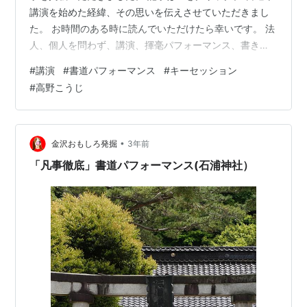
講演を始めた経緯、その思いを伝えさせていただきまし
た。 お時間のある時に読んでいただけたら幸いです。 法
人、個人を問わず、講演、揮毫パフォーマンス、書き下
ろしなど世界中行きます！
#
講演
#
書道パフォーマンス
#
キーセッション
#
高野こうじ
•
金沢おもしろ発掘
3年前
「凡事徹底」書道パフォーマンス(石浦神社）