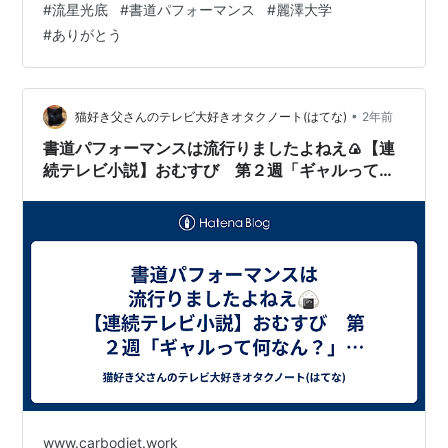
#
流星光底
#
書道パフォーマンス
#
麗澤大学
場を変えて揮毫した書を展示 学祭のテーマである「流星
#
ありがとう
光底」。 あいにくの天候でのスタートなったけど、 学生
の皆さんにはこの一瞬に輝けと思いを込めて。 午後から
の書き下ろしも屋内開催。 始めてみたら今年もありがた
いことにノンストップ。 コ…
•
猫好き父さんのテレビ大好きオタクノート(はてな)
2年前
書道パフォーマンスは流行りましたよねえ🍙【連
続テレビ小説】おむすび 第２週「ギャルって何
なん？」（８）
www.carbodiet.work