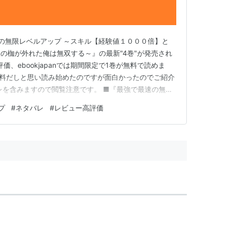
速の無限レベルアップ ～スキル【経験値１０００倍】と
の枷が外れた俺は無双する～』の最新"4巻"が発売され
評価、ebookjapanでは期間限定で1巻が無料で読めま
無料だしと思い読み始めたのですが面白かったのでご紹介
レを含みますので閲覧注意です。 ■『最強で最速の無限
で高校生の「佐倉真琴」（さくらまこと）はイジメを止
プ
#
ネタバレ
#
レビュー高評価
コボコにされた上にイジメっ子が理事長の息子というふざ
ます…