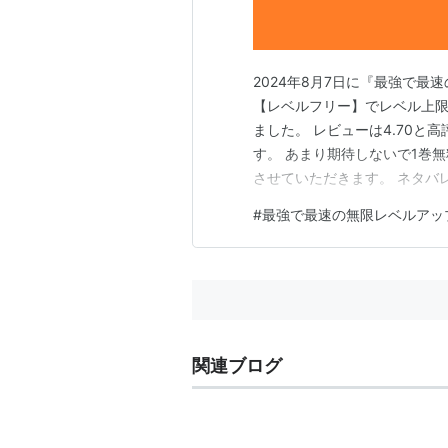
2024年8月7日に『最強で最
【レベルフリー】でレベル上限
ました。 レビューは4.70と高
す。 あまり期待しないで1巻
させていただきます。 ネタバ
レベルアップ』とは？ 主人公
#
最強で最速の無限レベルアッ
めに入ったらイジメっ子にボ
けた理由で退学となってしまい
関連ブログ