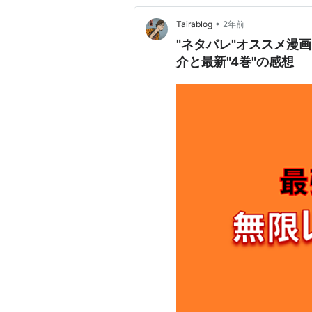
•
Tairablog
2年前
"ネタバレ"オススメ漫
介と最新"4巻"の感想