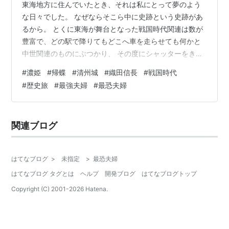
東海地方に住んでいたとき、それは私にとって夢のよう
な日々でした。 なぜならそこら中に史跡という史跡があ
るから。 とくに東海が舞台となった戦国時代関連は数が
豊富で、どの駅で降りてもどこへ車を走らせても何かと
中世関連のものにぶつかり、 その度にシャッターをきっ
ては関連グッズにお金を貢いでいました 笑。 今回はそん
#
濃姫
#
帰蝶
#
清州城
#
織田信長
#
戦国時代
な趣味の一環として撮りだめた写真の中から 清州城 信長
#
歴史旅
#
最強夫婦
#
最恐夫婦
夫妻ひとり撮影会 について書いていきます。 ※写真は全
て筆者のスマートフォンで撮影しています。撮影した時
期はバラバラです。 濃姫推しが行く 濃姫とは 二人の転
関連ブログ
換期、清州 夫妻、撮影の儀 アクセス＆見どころ アクセ
ス 見どころ 濃姫＞＞（…
はてなブログ
>
未指定
>
最恐夫婦
はてなブログ タグとは
ヘルプ
開発ブログ
はてなブログトップ
Copyright (C) 2001-
2026
Hatena.