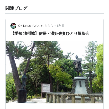
関連ブログ
•
OK Lotus, ららりら ららら
5年前
【愛知 清州城】信長・濃姫夫妻ひとり撮影会