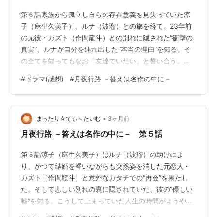
第６話家族から孤立し自らの存在意義を見失っていた涼
子（麻生久美子）。ルナ（波瑠）との旅を経て、23年前
の元彼・カズト（作間龍斗）との別れに隠された“衝撃の
真実”、ルナが自分を連れ出した“本当の理由”を知る。そ
の全てを知ってもなお「友達でいたい」と誓い合う。あ
れから一ヶ月。東京での穏やかな日常を取り戻した二人
#
ドラマ(感想)
#
月夜行路 －答えは名作の中に－
は、いつものように銀座のバー「マーキームーン」で談
笑していた。そこに現れたのはルナの従兄・正義（田村
健太郎）。聞けば、ルナの母から父のパソコンのパスワ
•
ードを解読してほしいという伝言を預かったという。解
まったり☆てぃ～たいむ
3ヶ月前
読の唯一のヒントはデスクトップの背景に設定された
月夜行路 －答えは名作の中に－ 第５話
『吾輩は猫である』の初版本の画像。手がかりを…
第５話涼子（麻生久美子）はルナ（波瑠）の助けによ
り、かつて結婚を誓いながらも突然姿を消した元恋人・
カズト（作間龍斗）と意外なカタチでの“再会”を果たし
た。そして悲しい別れの裏に隠されていた、彼の“優しい
嘘”を知る。こうして止まっていた人生の時間がようやく
動き出した涼子は、東京へ帰ろうと決意する。だが旅立