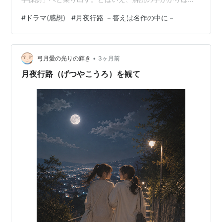
面に映し出された『吾輩は猫である』の表紙のみ。二人
#
ドラマ(感想)
#
月夜行路 －答えは名作の中に－
がヒントを求めて訪れたのは、夏目漱石研究の第一人
者・吉澤（野間口徹）の自宅。そこで涼子は、かつてバ
ドミントンでペアを組んでいた吉澤の妻・さつき（遠藤
•
久美子）と再会する。共にオリンピックを目指しながら
弓月愛の光りの輝き
3ヶ月前
も挫折した涼子と、夢を叶えたさつき…はからずも再会
月夜行路（げつやこうろ）を観て
した二人の間には複雑な感情が渦巻く。そんな中、吉…