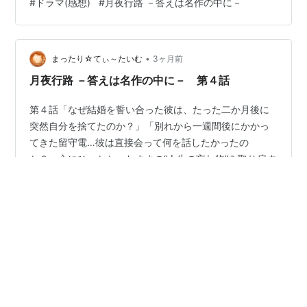
#
ドラマ(感想)
#
月夜行路 －答えは名作の中に－
ちの直前、目の前に現れたのは東京にいるはずの夫・菊
雄（田中直樹）だった。なぜ伝えていないはずの居場所
を知っているのか？そこで菊雄の口から語られたのは、
•
あまりに衝撃的な真実で――。帰京後、カズトへの未練
まったり☆てぃ～たいむ
3ヶ月前
を断ち切ったことで、涼子は日常の尊さを再確認する。
月夜行路 －答えは名作の中に－ 第４話
すべてはルナのおかげ……。感謝を伝えるため再び…
第４話「なぜ結婚を誓い合った彼は、たった二か月後に
突然自分を捨てたのか？」「別れから一週間後にかかっ
てきた留守電…彼は直接会って何を話したかったの
か？」心にひっかかったままの“人生の忘れ物”を取り戻す
ため、カズト（作間龍斗）を探して大阪の街を奔走する
ルナ（波瑠）と涼子（麻生久美子）。家業を継いだとい
#
ドラマ(感想)
#
月夜行路 －答えは名作の中に－
うカズトへの手がかりを求め、“佐藤”姓の店や会社を片っ
端から訪ね歩くが、膨大なリストも残り3軒となってい
た。諦めかけたその時、二人の前に20年前からタイムワ
•
ープしてきたかのような、当時の面影を宿した青年・奏
今を大切に生きる
3ヶ月前
（作間／二役）が現れる。そして、彼もまたカズトを探
月夜行路-答えは名作の中に-
すルナと涼子を気にかけている様子で…。不思議…