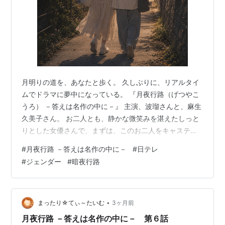
月明りの道を、あなたと歩く。 久しぶりに、リアルタイ
ムでドラマに夢中になっている。 『月夜行路（げつやこ
うろ） －答えは名作の中に－』 主演、波瑠さんと、麻生
久美子さん。 お二人とも、静かな微笑みを湛えたしっと
りとした女優さんで、まずは、このお二人をキャスティ
ングしたセンスの良さが素晴らしいと思った。
#
月夜行路 －答えは名作の中に－
#
日テレ
☆☆.｡.:*･ﾟ*:.｡.☆☆.｡.:*･ﾟ*:.｡.☆☆.｡.:*･ﾟ*:.｡.☆ また、
#
ジェンダー
#
暗夜行路
波瑠さんの演じる役は、銀座のミックスバーのママであ
り、 トランスジェンダー女性である野宮ルナ（のみや る
な）。 自称・小説家志望の文学オタクの、古今東西の名
作文学の膨大な知識を持ちながら、次々に起こる事…
•
まったり☆てぃ～たいむ
3ヶ月前
月夜行路 －答えは名作の中に－ 第６話