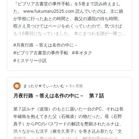
『ビブリア古書堂の事件手帖』を5巻まで読み終えまし
た。 www.fukumaru2525.com 読んでいたのは、主に娘
が学校に行ったあとの時間と、義父の通院の待ち時間。
暇さえ見つけてはページをめくっていたので、気づけば
もう5冊目になっていました。 本にまつわる謎が一冊ご
とに解かれていくたびに、「本ってこんなにいろんな顔
#
月夜行路 －答えは名作の中に－
を持っていたんだなぁ」と新鮮な驚きがあります。 そし
#
ビブリア古書堂の事件手帖
#
本オタク
て、久しぶりにじっくり活字に触れてみて、「やっぱり
#
ミステリー小説
私、本の世界が好きだなぁ」と思える自分がいました。
そんなふうにビブリアの世界にどっぷり浸かっているう
ちに、ふと頭に浮かんだのが、いま放送中のドラマ「月
夜行路 ―答えは名作の…
•
まったり☆てぃ～たいむ
3ヶ月前
月夜行路 －答えは名作の中に－ 第７話
第７話ルナ（波瑠）のもとに届いた一台のPC。それは長
年確執を抱えてきた父（石橋凌）の物だった。母（石野
真子）からPCのパスワードの解読を懇願されたルナは、
渋々ながらも涼子（麻生久美子）を巻き込み新たな「文
学探訪」へと乗り出す。とはいえ、解読の手がかりは画