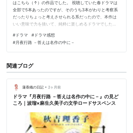
はこちら（↑）の作品でした。 視聴していた春ドラマは
全部で5本あったのですが、そのうち3本がわりと考察系
だったりちょっと考えさせられる系だったので、本作は
いい意味で力を抜いて、純粋に楽しめるドラマでした。
家族にないがしろにされる日々に嫌気がさした涼子（麻
#
ドラマ
#
ドラマ感想
生久美子さん）が、文学マニアのバーのママ・ルナ（波
#
月夜行路 －答えは名作の中に－
瑠さん）とともに、過去の「後悔」を晴らすために大阪
に旅に出る…という物語。 基本的に1話完結のスタイルを
とりつつ、全10話のうち、前半4話は涼子の過去を追う物
関連ブログ
語、閑話休題的な5話を挟んで、6話から最終回まではル
ナのわだかまりを…
•
蓮香織の日記
2ヶ月前
ドラマ『月夜行路 －答えは名作の中に－』の見ど
ころ｜波瑠×麻生久美子の文学ロードサスペンス