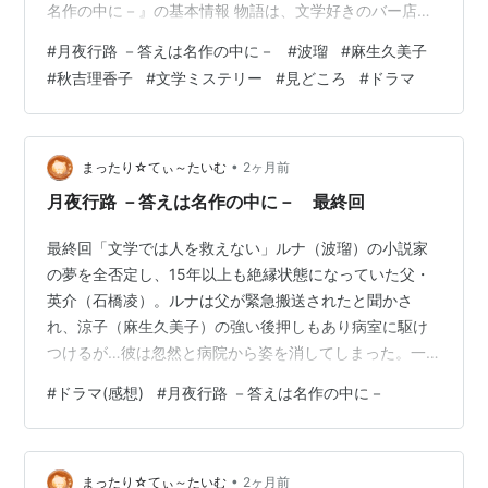
名作の中に－』の基本情報 物語は、文学好きのバー店
主・野宮ルナと、家庭の中で孤独を抱える主婦・澤辻涼
#
月夜行路 －答えは名作の中に－
#
波瑠
#
麻生久美子
子の出会いから始まります。2人は大阪へ向かう旅の中で
#
秋吉理香子
#
文学ミステリー
#
見どころ
#
ドラマ
殺人事件に遭遇し、名作文学の知識を手がかりに、事件
や人間関係の謎を読み解いていきます。 ドラマの見どこ
ろ 見どころは、夏目漱石、太宰治、江戸川乱歩、谷崎潤
一郎など、名作文学がミステリーの鍵として関わってく
•
まったり☆てぃ～たいむ
2ヶ月前
るところです。文学作品をただ紹介するの…
月夜行路 －答えは名作の中に－ 最終回
最終回「文学では人を救えない」ルナ（波瑠）の小説家
の夢を全否定し、15年以上も絶縁状態になっていた父・
英介（石橋凌）。ルナは父が緊急搬送されたと聞かさ
れ、涼子（麻生久美子）の強い後押しもあり病室に駆け
つけるが…彼は忽然と病院から姿を消してしまった。一
体どこへ消えたのか？そして、パソコンに隠された「秘
#
ドラマ(感想)
#
月夜行路 －答えは名作の中に－
密」を巡ってのパスワード探しも佳境に。手がかりは、
デスクトップに表示された夏目漱石『吾輩は猫である』
初版本の表紙と、「4ケタ以上の数列」という情報のみ…
•
だがルナはある重大なヒントに気づき、ついに解読を果
まったり☆てぃ～たいむ
2ヶ月前