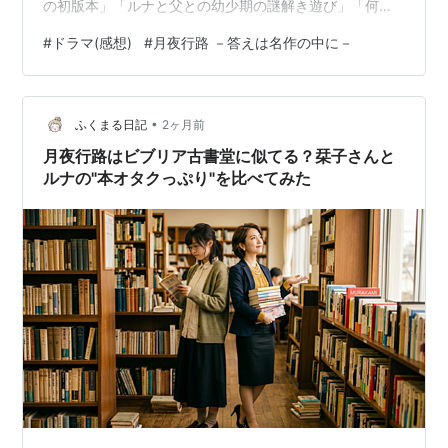
の初版本」「ルナと父との幼少期の謎解き遊び」「何ら
かの数列である」という条件のみ。そこで、より詳細な
#
ドラマ(感想)
#
月夜行路 －答えは名作の中に－
ヒントを得ようと夏目漱石ゆかりの地や古書店、夏目漱
石研究の専門家などを巡る二人だがいまだ解読には至っ
ていなかった…そんなある日、涼子はルナが経営するバ
•
ーの店員・バブリー（真田怜臣）から同郷の幼馴染み・
ふくまる日記
2ヶ月前
マミ（恒松祐里）が結婚するため一目でいいから彼女の
月夜行路はビブリア古書堂に似てる？栞子さんと
花嫁姿を見届けたいと聞かされる。しかも自らの正体
ルナの"本オタクっぷり"を比べてみた
は…