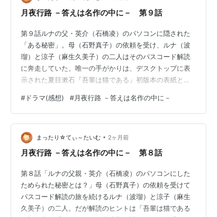
たす。だがそこに書かれていたのは、誰もが予想しない
月夜行路 －答えは名作の中に－ 第９話
内容で…。夏目漱石の『吾輩は猫である』に導かれた…
第９話ルナの父・英介（石橋凌）のパソコンに隠された
「ある秘密」。母（石野真子）の依頼を受け、ルナ（波
瑠）と涼子（麻生久美子）の二人はそのパスコード解読
に奔走していた。唯一の手がかりは、デスクトップに表
示された夏目漱石『吾輩は猫である』初版本の表紙と、
「4ケタ以上」という不確かな数列のみ。漱石ゆかりの地
#
ドラマ(感想)
#
月夜行路 －答えは名作の中に－
や古書店、専門家を巡るも、解読の決定打を掴めぬまま
足踏みが続いていた。そんな折、ルナの店の常連客で、
漱石好きが高じて新宿の「夏目坂」に自宅を構えるほど
•
の実直なマニア・富士子（円城寺あや）が急逝する。弔
まったり☆てぃ～たいむ
2ヶ月前
問に訪れた二人は、次女の菜名子（北乃きい）から、兄
月夜行路 －答えは名作の中に－ 第８話
姉との間で泥沼の遺産相続争いが起きていることを聞…
第８話「ルナの父親・英介（石橋凌）のパソコンにした
ためられた秘密とは？」母（石野真子）の依頼を受けて
パスコード解読の旅を続けるルナ（波瑠）と涼子（麻生
久美子）の二人。だが解読のヒントは「吾輩は猫である