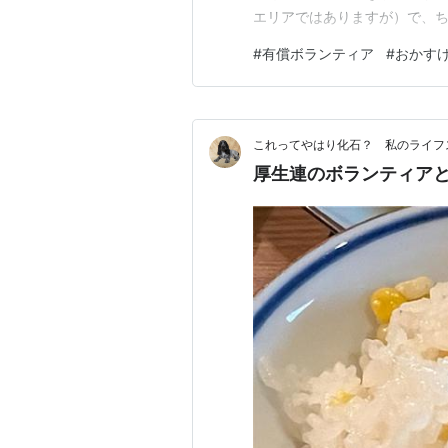
エリアではありますが）で、
それを助けたいというサポータ
#
有償ボランティア
#
おかす
と」が目指していること 今の
関係性が少しずつ薄れてきてい
これってやはり化石？ 私のライフ
厚生連のボランティア