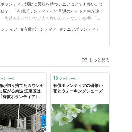
、ボランティア活動に興味を持つシニアはとても多い。で
よね？」「有償ボランティアって普通のバイトと何が違う
一歩踏み出せていない人も多いんじゃないかな😅 「無
って言えないの？」——そんな疑問も含めて、今日はやさ
ランティア
#
有償ボランティア
#
シニアボランティア
🤝 ボランティアと有償ボランティア、何が違うの？ 「そ
プルに整理するとこう…
もっと見る
13
ブックマーク
ブックマーク
都が切り捨てたカウンセ
有償ボランティアの研修♪ -
に広がる余波 江東区は
花とウォーキングシューズ
を｢有償ボランティア｣と
募集