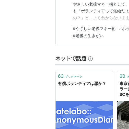
やさしい老後マネー術として
も「ボランティアって無給だ
の？」と、よくわからないまま
償じゃないと、ボランティア
#
やさしい老後マネー術
#
ボ
しくぜんぶ整理していくね💡 
#
老後の生きがい
もそも何が違うの？」——シン
ネットで話題
63
60
ブックマーク
有償ボランティアは悪か？
東京
ラー
SC
して