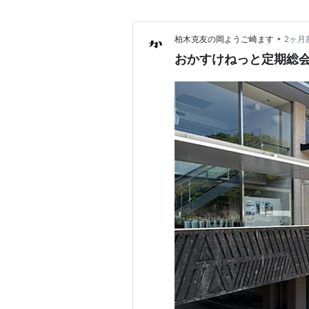
•
柏木克友の岡ようご崎ます
2ヶ月
おかすけねっと定期総