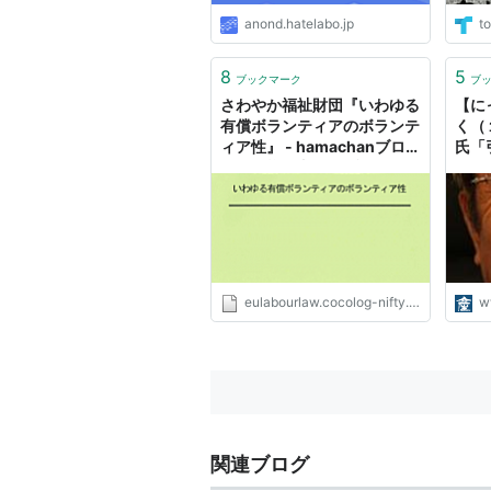
anond.hatelabo.jp
to
8
5
ブックマーク
ブ
さわやか福祉財団『いわゆる
【に
有償ボランティアのボランテ
く（
ィア性』 - hamachanブロ
氏「
グ(EU労働法政策雑記帳)
ぐの
ラン
ジ）
eulabourlaw.cocolog-nifty.com
w
関連ブログ