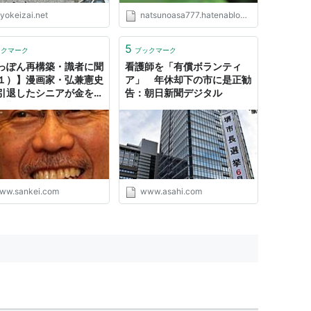
yokeizai.net
natsunoasa777.hatenablog.com
5
ックマーク
ブックマーク
っぽん再構築・識者に聞
看護師を「有償ボランティ
１）】漫画家・弘兼憲史
ア」 年休却下の市に是正勧
引退したシニアが金を稼
告：朝日新聞デジタル
は難しい」…介護有償ボ
ティア制度を（1/2ペー
ww.sankei.com
www.asahi.com