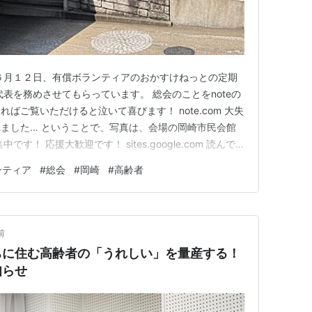
６月１２日、有償ボランティアのおかすけねっとの定期
表を務めさせてもらっています。 総会のことをnoteの
ばご覧いただけると泣いて喜びます！ note.com 大失
ました… ということで、写真は、会場の岡崎市民会館
す！ 応援大歓迎です！ sites.google.com 読んで
た！ レター・チップで応援！
ンティア
#
総会
#
岡崎
#
高齢者
前
ちに住む高齢者の「うれしい」を量産する！
知らせ