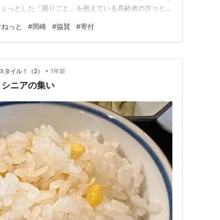
ちょっとした「困りごと」を抱えている高齢者の方々と、
ーさんを繋ぐ活動をしています。 １．「おかすけねっ
けねっと
#
岡崎
#
協賛
#
寄付
時代、昔のように「お隣さんにちょっとお願い」という
る…
•
スタイル！（2）
1年前
とシニアの集い