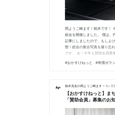
岡ようご崎ます！柏木です！ 
総会を開催しました。 僕は、代
記事にしましたので、もしよけれ
態！総会の集合写真を撮り忘れ
です。 あ！今年も賛助会員募集中で
いただきありがとうございまし
#
おかすけねっと
#
有償ボラ
•
柏木克友の岡ようご崎ます
6ヶ月
【おかすけねっと】ま
「賛助会員」募集のお