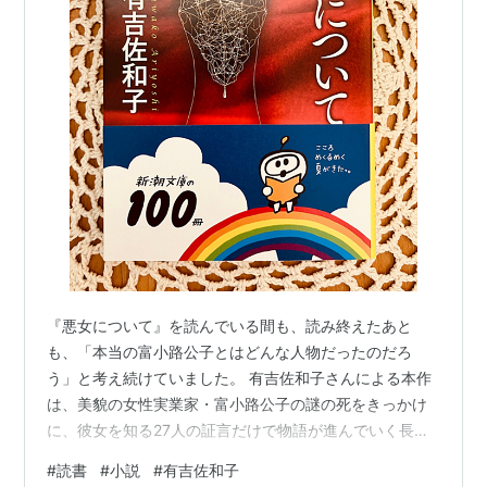
『悪女について』を読んでいる間も、読み終えたあと
も、「本当の富小路公子とはどんな人物だったのだろ
う」と考え続けていました。 有吉佐和子さんによる本作
は、美貌の女性実業家・富小路公子の謎の死をきっかけ
に、彼女を知る27人の証言だけで物語が進んでいく長編
小説です。 証言者によってまったく違う人物像が浮かび
#
読書
#
小説
#
有吉佐和子
上がり、読むたびに印象が変わる構成は圧巻でした。 人