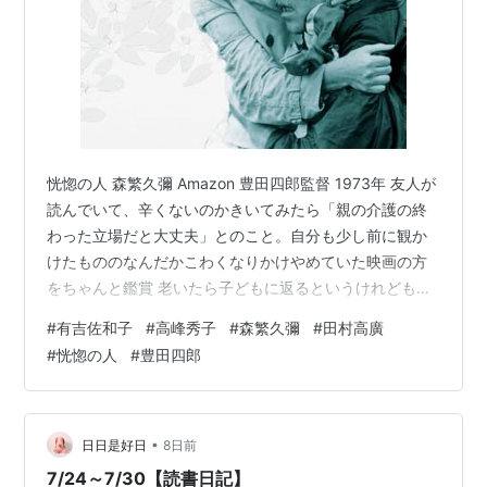
恍惚の人 森繁久彌 Amazon 豊田四郎監督 1973年 友人が
読んでいて、辛くないのかきいてみたら「親の介護の終
わった立場だと大丈夫」とのこと。自分も少し前に観か
けたもののなんだかこわくなりかけやめていた映画の方
をちゃんと鑑賞 老いたら子どもに返るというけれども、
ほんとに森繁演じる老人は、日々私がみている孫の暮ら
#
有吉佐和子
#
高峰秀子
#
森繁久彌
#
田村高廣
しと共通点があった。 まだまだ昭和の介護、嫁である高
#
恍惚の人
#
豊田四郎
峰秀子の肩にすべてがかかり。特別養護老人ホームへの
入居検討が「冷たいこと」として、検討した高峰が自責
の念にかられる出来事として扱われている。 基本的に
は、お年寄りが不安がっていれば一緒の部屋に寝るなど
•
日日是好日
8日前
のお嫁さんの対応の方向はとても…
7/24～7/30【読書日記】