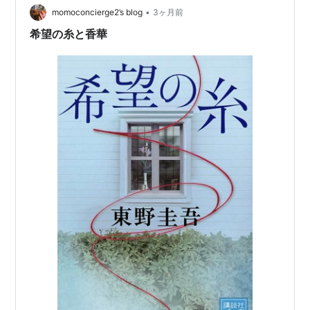
に78刷とあります。 少し前に読んだ「青い壺」が面白か
•
momoconcierge2’s blog
3ヶ月前
ったのでいつか読もうと思っ…
希望の糸と香華