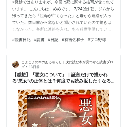
※微妙ではありますが、今回は死に関する描写が含まれて
います。 こんにちは、めめです。 7/24(金) 朝、ジムから
帰ってきたら「祖母が亡くなった」と母から連絡が入っ
ていた。数日前から危ないと聞かされていたので驚きは
しなかった。各所に連絡を入れ、ある程度準備していた
荷物をまとめて家を出た。祖父が亡くなって約20年。あ
#
読書日記
#
読書
#
日記
#
有吉佐和子
#
プロ野球
の頃よりも私は大人になっていて、手伝えることが沢山
あった。夜には従兄弟とその子たちも集まり、悲しみよ
りも賑やかな夜だった。今回、葬儀を執り行ってくれる
こよこよの本のある暮らし｜次に読む本が見つかる読書ブロ
僧侶とも20年以上の付き合いとなる。親しみを込めて我
•
グ
13日前
が家では君付で呼んでいる。きっと僧侶も20年たち、こ
【感想】『悪女について』｜証言だけで描かれ
んなにも賑やかになっていること…
る"悪女"の正体とは？何度でも読み返したくなる
有吉佐和子の傑作