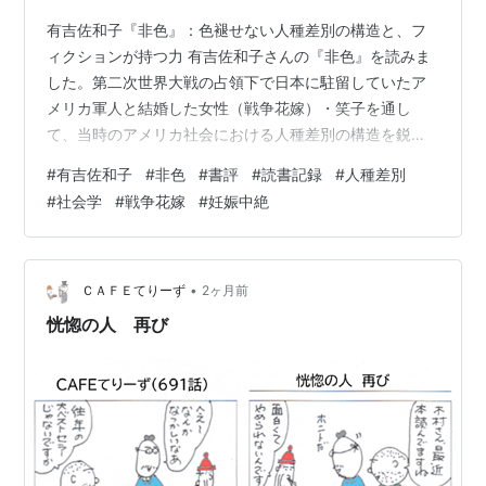
有吉佐和子『非色』：色褪せない人種差別の構造と、フ
ィクションが持つ力 有吉佐和子さんの『非色』を読みま
した。第二次世界大戦の占領下で日本に駐留していたア
メリカ軍人と結婚した女性（戦争花嫁）・笑子を通し
て、当時のアメリカ社会における人種差別の構造を鋭く
描いた作品です。 1964年に発表されたものとは思えない
#
有吉佐和子
#
非色
#
書評
#
読書記録
#
人種差別
ほど全く古びておらず、そして残念なことに、アメリカ
#
社会学
#
戦争花嫁
#
妊娠中絶
に限らず現在も世界中で起こっている人種差別の根深い
構造を描き出した名作だと感じました。 環境が人を変え
る——東京とニューヨークの対比 本作を読んでまず印象
に残るのは、東京編とニューヨーク編において、同じブ
•
ＣＡＦＥてりーず
2ヶ月前
ラックのトム（夫）が「全く違う人物」とし…
恍惚の人 再び