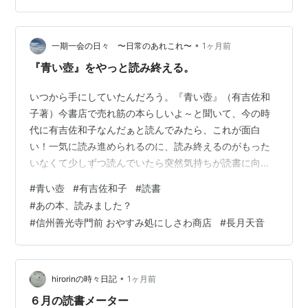
間という存在の奥深さまで考えさせられる、何度でも読
み返したくなる名作です。 『悪女について』はどんな作
•
品？ 『悪女について』は、有吉佐和子さんによる長編小
一期一会の日々 〜日常のあれこれ〜
1ヶ月前
説です。 謎の死を遂げた女性実業家・富小路公子。 彼女
『青い壺』をやっと読み終える。
の人生を知る27人の男女が、それぞれの…
いつから手にしていたんだろう。『青い壺』（有吉佐和
子著）今書店で売れ筋の本らしいよ～と聞いて、今の時
代に有吉佐和子なんだぁと読んでみたら、これが面白
い！一気に読み進められるのに、読み終えるのがもった
いなくて少しずつ読んでいたら突然気持ちが読書に向け
ない状態になって途中『成瀬は～』を挟んだりして…や
#
青い壺
#
有吉佐和子
#
読書
っとやっと読み終えた。時代背景は今とは全然違うの
#
あの本、読みました？
に、しっくり入ってくるのはなんでだろう。大なり小な
#
信州善光寺門前 おやすみ処にしさわ商店
#
長月天音
り、どの年代であっても人は何かしらを抱えていること
に共感や励ましをもらえるからか。 青い壺は何かをした
わけでもなく 存在していただけ…とか何とか…は、BSテ
レ東「あの本、よみました？」の2月5日放送“20…
•
hirorinの時々日記
1ヶ月前
６月の読書メーター