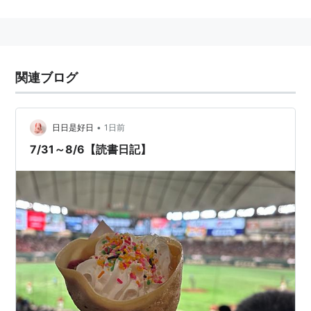
私は忘れない
華岡青洲の妻
針女
恍惚の人
関連ブログ
複合汚染
和宮様御留
開幕ベルは華やかに
•
日日是好日
1日前
紀ノ川
7/31～8/6【読書日記】
不信のとき
などがある。
2014年、半世紀前に雑誌に連載したものの、本になっ
ていなかった小説があることが分かり、出版されること
が発表されている。
*1