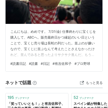
こんにちは、めめです。 7/31(金) 仕事終わりに宝くじを
購入して、ABCへ。販売最終日かつ縁起のいい日という
*1
:
http://www3.nhk.or.jp/news/html/20140520/k1001
ことで、宝くじ売り場は長蛇の列だった。並ぶのが嫌い
4577151000.html
なので、宝くじに並ぶなんて考えたことさえなかったけ
れど、並んでみると思ったよりサクサク進んだ。もう一
回並べと言われたら嫌だけれど。ABCはケーキ作り。2時
#
読書日記
#
読書
#
日記
#
有吉佐和子
#
プロ野球
間半座ることも許されず、作り続けた。ここの店舗にく
るとよく頭が痛くなる。天候が悪い日が多いというのも
あるのだろうけれど、他にも何か要因があるのだろう
ネットで話題
もっと見る
か？暑いから？地下だから？今回は思ったより上手く出
来たので、散々家族に自慢した。私が何か続けることが
出来ているとしたら、それは家族の煽て…
195
52
ブックマーク
ブックマーク
「笑っていいとも！」と有吉佐和子、
スペイン紙が特集した