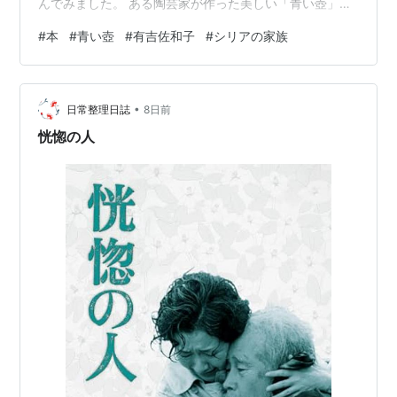
んでみました。 ある陶芸家が作った美しい「青い壺」に
まつわる、13の短編集。定年退職後の夫婦、親の介護を
#
本
#
青い壺
#
有吉佐和子
#
シリアの家族
する娘、遺産相続に頭を痛める妻など、色々なエピソー
ドが出て来て面白いのですが、今も変わらぬ普遍的な話
題もあるし、時代の違いを随分感じるものもある。その
•
決定的なのが第九話。 50年ぶりの同窓会を兼ねた京都旅
日常整理日誌
8日前
行で、主人公の弓香は大島を着て新幹線に乗り、羽織を
恍惚の人
ボストンバッグに入れ、そして彼女も友人も…