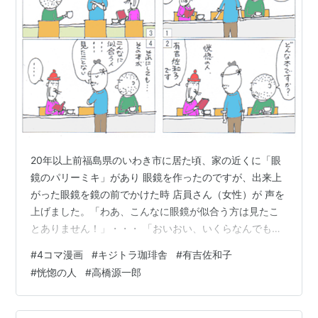
20年以上前福島県のいわき市に居た頃、家の近くに「眼
鏡のパリーミキ」があり 眼鏡を作ったのですが、出来上
がった眼鏡を鏡の前でかけた時 店員さん（女性）が 声を
上げました。「わあ、こんなに眼鏡が似合う方は見たこ
とありません！」・・・ 「おいおい、いくらなんでも言
いすぎだろ」とさすがに思いましたが「そ・そうですか
#
4コマ漫画
#
キジトラ珈琲舎
#
有吉佐和子
あ？へへへ」と照れ笑いした記憶があります、しばらく
#
恍惚の人
#
高橋源一郎
歯が浮いてましたが。 先日のキジトラ珈琲舎での本読
み、有吉佐和子の「恍惚の人」1972年に出版された 当時
の大ベストセラーですが未だに人気があるようで2025年