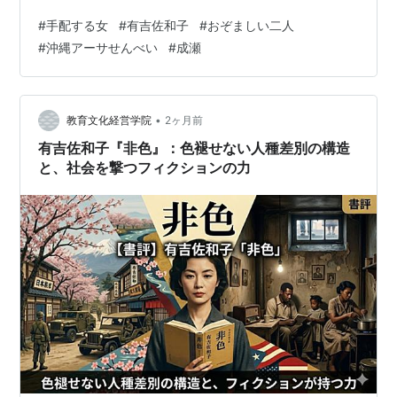
場」になってからは、母は大変だったろうなと思う。た
#
手配する女
#
有吉佐和子
#
おぞましい二人
だでさえ、夏休み自分の子供がいるだけでも大変なの
#
沖縄アーサせんべい
#
成瀬
に、いとこたちが泊まりに来て。世話は母やもんね。
『有吉佐和子と現代』この数年ブームなので、読んでみ
たけれど。これ、自費出版なの？文中に明らかな間違い
があって、出版社に問い合わせメール出したけど、なし
•
教育文化経営学院
2ヶ月前
のつぶて。こないだも、あったねえ～この出版社もNG。
有吉佐和子『非色』：色褪せない人種差別の構造
…
と、社会を撃つフィクションの力