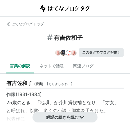
はてなブログ トップ
有吉佐和子
このタグでブログを書く
言葉の解説
ネットで話題
関連ブログ
有吉佐和子
(
読書
)
【
ありよしさわこ
】
作家(1931-1984)
25歳のとき、「地唄」が芥川賞候補となり、「才女」
と呼ばれ、以降、多くの小説・脚本を手がけた。
解説の続きを読む
代表作に