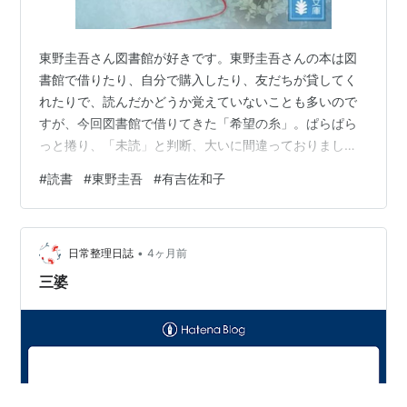
東野圭吾さん図書館が好きです。東野圭吾さんの本は図
書館で借りたり、自分で購入したり、友だちが貸してく
れたりで、読んだかどうか覚えていないことも多いので
すが、今回図書館で借りてきた「希望の糸」。ぱらぱら
っと捲り、「未読」と判断、大いに間違っておりまし
た。絶対読んだことある！序盤で気がついたのですが、
#
読書
#
東野圭吾
#
有吉佐和子
まだらにしか覚えておらず➕面白い🟰再読、となりまし
た。自分の記憶力にとほほ、となりましたが、読後感
が、きっと初めて読んだ時とは違っていそう。 有吉佐和
•
子さん全然違うタイプの小説ですが、思い出したのが、
日常整理日誌
4ヶ月前
有吉佐和子さん「香華」。最後の最後に、ほんの少し本
三婆
流から逸れたところ（よくよく考えてみると本流中の本
流…