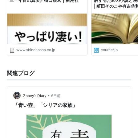
三十年目の真実／樋口毅宏｜新潮社
解するための小説と映
| 町田そのこや有吉佐
介
www.shinchosha.co.jp
courrier.jp
関連ブログ
•
Zooey’s Diary
6日前
「青い壺」「シリアの家族」