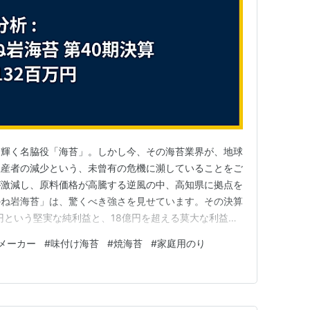
く輝く名脇役「海苔」。しかし今、その海苔業界が、地球
生産者の減少という、未曾有の危機に瀕していることをご
が激減し、原料価格が高騰する逆風の中、高知県に拠点を
かね岩海苔」は、驚くべき強さを見せています。その決算
億円という堅実な純利益と、18億円を超える莫大な利益剰
中で、同社は安定した経営を続けられるのか。創業40
メーカー
#
味付け海苔
#
焼海苔
#
家庭用のり
ッショナル”の決算書から、その逆境を乗り越える強さの
読み解きます。 決算…