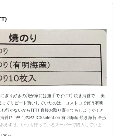
T)
おにぎり好きの我が家には痛手です(TT) 焼き海苔で、 美
思ってリピート買いしていたのは、コストコで買う有明
も行かないから(TT) 直接お取り寄せでもしようか！と
 ´艸｀)ｸｽｸｽ ICSselection 有明海産 焼き海苔 全形
とりあえずは、いつも行っているスーパーで購入しています
って！ 国産より安かったので、こちらを購入☺️ 初めてこ
り寄せ