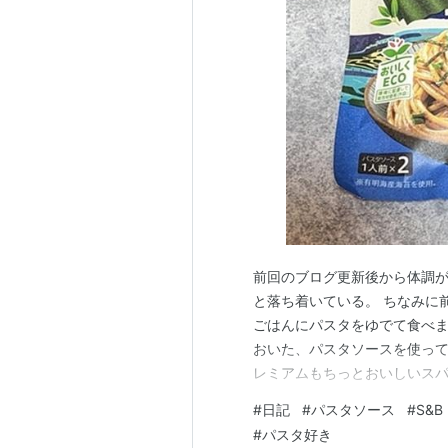
前回のブログ更新後から体調
と落ち着いている。 ちなみに前回に記事
ごはんにパスタをゆでて食べま
おいた、パスタソースを使って
レミアムもちっとおいしいスパゲ
S&B まぜるだけのスパゲッテ
#
日記
#
パスタソース
#
S&B
くスーパーのパスタソースと
#
パスタ好き
ンナップ…