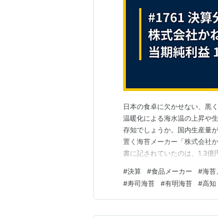
日本の食卓に欠かせない、黒
温暖化による海水温の上昇や
存知でしょうか。国内生産量
置く海苔メーカー「株式会社
書に記されていたのは、1.3
余金。なぜ、業界全体が苦しむ
#
決算
#
食品メーカー
#
海苔
周年を迎えた“海苔のプロフェ
#
寿司海苔
#
有明海苔
#
高知
秘密と、未来への確かな航路を