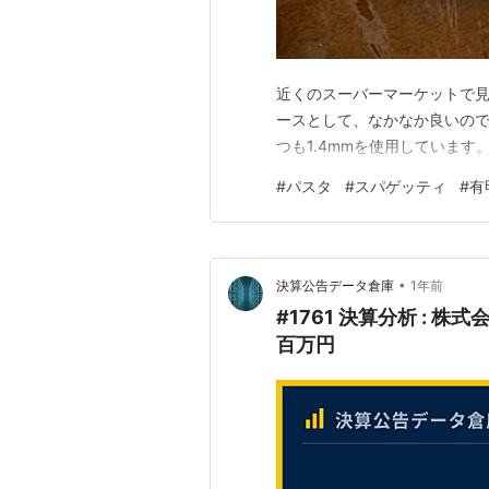
近くのスーバーマーケットで見
ースとして、なかなか良いので
つも1.4mmを使用しています
#
パスタ
#
スパゲッティ
#
有
•
決算公告データ倉庫
1年前
#1761 決算分析 : 株
百万円