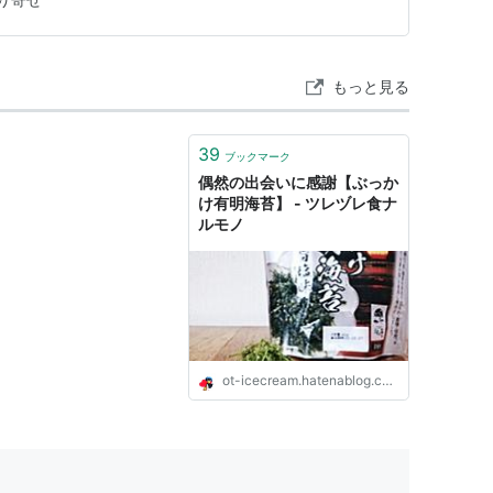
てみましたが、 海苔は、同じトップバリュー商品…
もっと見る
39
ブックマーク
偶然の出会いに感謝【ぶっか
け有明海苔】 - ツレヅレ食ナ
ルモノ
ot-icecream.hatenablog.com