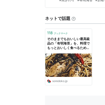
ちらの海苔を買って、早速使っ
ネットで話題
118
ブックマーク
そのままでもおいしい最高級
品の「有明海苔」を、料理で
もっとおいしく食べるための
3レシピ【ローカル食材の沼
人目線レシピ】 #ソレドコ -
ソレドコ
soredoko.jp