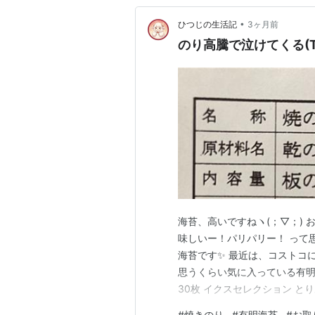
•
ひつじの生活記
3ヶ月前
のり高騰で泣けてくる(T
海苔、高いですねヽ(；▽；) 
味しいー！パリパリー！ って
海苔です✨ 最近は、コストコに
思うくらい気に入っている有明海苔(*
30枚 イクスセレクション 
☺️ 〝韓国産の焼き海苔〟です
#
焼きのり
#
有明海苔
#
お取