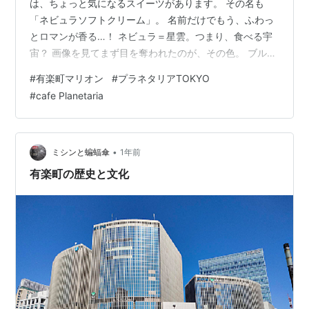
は、ちょっと気になるスイーツがあります。 その名も
「ネビュラソフトクリーム」。 名前だけでもう、ふわっ
とロマンが香る…！ ネビュラ＝星雲。つまり、食べる宇
宙？ 画像を見てまず目を奪われたのが、その色。 ブルー
とパープルのグラデーションに、ふわふわの綿菓子がの
#
有楽町マリオン
#
プラネタリアTOKYO
っていて、まるで天の川をすくいあげたみたい。 プラネ
#
cafe Planetaria
タリウムの世界観をそのまま閉じ込めたような見た目で
す。 味は紫芋ベースとのことで、やさしい甘さに加えて
綿菓子のふんわり感もプラスされているそう。 甘いもの
が好きな人にも、見た目重視な人にも、きっと刺さるス
•
ミシンと蝙蝠傘
1年前
イーツ。 いつか、“上映後のごほ…
有楽町の歴史と文化