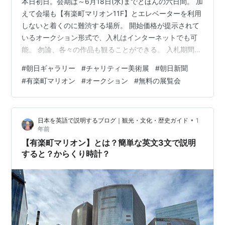
本日初日。会期は～6月18日(水)までとほんの六日間。 加
えて会場も【有楽町マリオン11F】とエレベーターを利用
しないと着くのに難渋する場所。 開始価格が提示されて
いるオークション形式で、入札はインターネットでも可
能。 勿論、各々の作品も観ることができる。 入札期間
は、6月5日（木）～23日（月）午後1時と長めに取られ
#
朝日ギャラリー
#
チャリティー美術展
#
朝日新聞
ている。 チャリティー故だろう、小品とはいえ『金丸悠
#
有楽町マリオン
#
オークション
#
無料の展覧会
児』の作品が、¥116,000～とされているのには驚く。 当
然、更に高くはなるのだろうが・・・・。 本展に並んで
いるのは画のみで書や工芸は無かったように見えた。
•
日本を英語で説明するブログ｜観光・文化・歴史ガイド
1
年前
【有楽町マリオン】とは？簡単な英文3文で説明
すると？からくり時計？