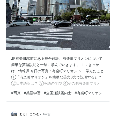
JR有楽町駅前にある複合施設、有楽町マリオンについて
簡単な英語説明と一緒に学んでいきます。 １．きっか
け・情報源 今日の写真：有楽町マリオン ２．学んだこと
①「有楽町マリオン」を簡単な英文3文で説明すると？
②日本語訳は？ ③英語の学び ④その他有楽町マリオン
関連情報 ・からくり時計 ・紫陽花 ３．コメントと参考
#
写真
#
英語学習
#
全国通訳案内士
#
有楽町マリオン
英語動画 ４．全国通訳案内士試験問題 ５．ブログ内リン
ク（トップページ含む） １．きっかけ・情報源 今年は、
手元にある写真や本からも日本を英語と一緒に学んでい
•
きます。 今回の写真は、有楽町マリオン。 目の前の交差
ある日 この道
1年前