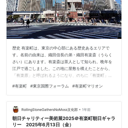
歴史 有楽町は、東京の中心部にある歴史あるエリアで
す。名前の由来は、織田信長の弟・織田有楽斎（うらく
さい）にあります。有楽斎は茶人として知られ、晩年を
江戸で過ごしました。この地に屋敷を構えたことから、
「有楽原」と呼ばれるようになり、のちに「有楽町」と
なりました。 江戸時代、この周辺は武家屋敷が並ぶ静か
#
有楽町
#
東京国際フォーラム
#
有楽町マリオン
な地でした。明治維新以降、政府の方針で都市開発が進
みます。明治20年代には鉄道が敷かれ、有楽町駅が誕生
します。これが街の発展の大きな転機となりました。 大
•
正時代、有楽町は銀座とともに繁華街としてにぎわいま
RollingStoneGathersNoMoss文化部
1年前
す。映画館や劇場が次々に開業し、文化の中心となって
朝日チャリティー美術展2025＠有楽町朝日ギャラ
いきました。日劇（日本劇場）やスバル座などの…
リー 2025年6月13日（金）