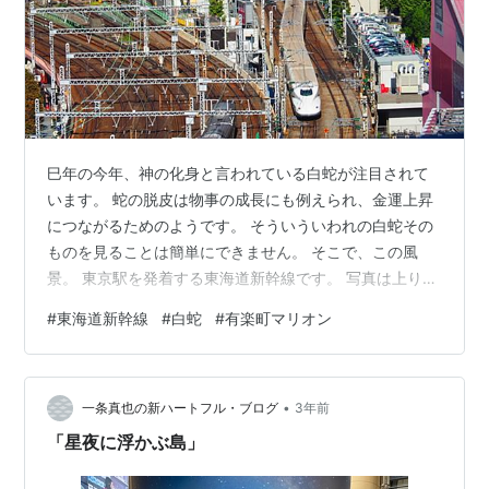
巳年の今年、神の化身と言われている白蛇が注目されて
います。 蛇の脱皮は物事の成長にも例えられ、金運上昇
につながるためのようです。 そういういわれの白蛇その
ものを見ることは簡単にできません。 そこで、この風
景。 東京駅を発着する東海道新幹線です。 写真は上り線
から最東端ホーム19番線へ入線するN700A。 端から端な
#
東海道新幹線
#
白蛇
#
有楽町マリオン
ので、クネクネ感が増していました。 思わず白蛇様～と
つぶやきたくなるお姿です。 でもそう考えるとJR東海が
東海道新幹線でけっこうな利益を上げている理由の一つ
•
に、この白い車体カラーが関係しているのかもしれませ
一条真也の新ハートフル・ブログ
3年前
ん（笑） JR東日本のカラフル新幹線とちがい、白で統一
「星夜に浮かぶ島」
していますから。 ちなみ…