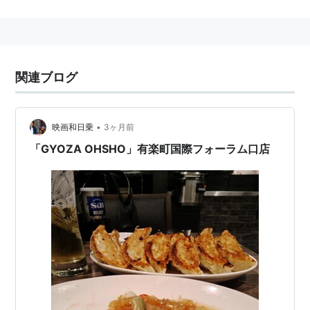
当初は「銀座マリオン」という呼称になる予定だっ
たが、「銀座側」からのクレームで「有楽町─」とな
ったともいわれている。
関連ブログ
•
映画和日乗
3ヶ月前
「GYOZA OHSHO」有楽町国際フォーラム口店