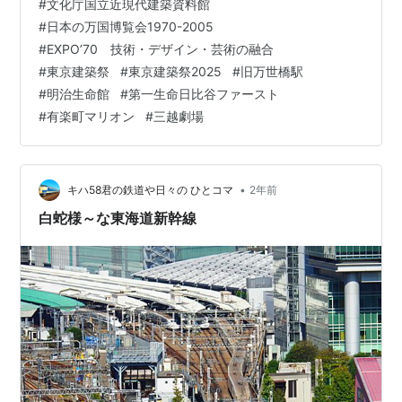
#
文化庁国立近現代建築資料館
めて展示する展覧会として始まり、現在では国際博覧会
#
日本の万国博覧会1970-2005
条約（BIE条約）に基づいて行われる複数の国が参加する
#
EXPO’70 技術・デザイン・芸術の融合
博覧会を指す。 その建築は展示品の器の役割を果たすた
#
東京建築祭
#
東京建築祭2025
#
旧万世橋駅
めのもので、1889年パリ万国博覧会の際に会場のゲート
#
明治生命館
#
第一生命日比谷ファースト
および展望台として建設されたエッフェル塔のよう…
#
有楽町マリオン
#
三越劇場
•
キハ58君の鉄道や日々の ひとコマ
2年前
白蛇様～な東海道新幹線