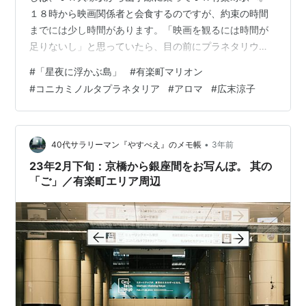
１８時から映画関係者と会食するのですが、約束の時間
までには少し時間があります。「映画を観るには時間が
足りないし」と思っていたら、目の前にプラネタリウム
の案内を発見しました。 有楽町マリオンの１階で発見！
#
「星夜に浮かぶ島」
#
有楽町マリオン
そう、「有楽町マリオン」にプラネタリウムが開設され
#
コニカミノルタプラネタリア
#
アロマ
#
広末涼子
たのです。コニカミノルタが運営する「ＰＬＡＮＥＴＡ
ＲＩＡ ＴＯＫＹＯ」です。わたしは自宅に複数のホー
ム・プラネタリウムを所有し、処女作『ハートフルに遊
ぶ』（東急エージェンシー）にも「プラネタリウム」と
•
40代サラリーマン『やすべえ』のメモ帳
3年前
いう一章を設けたほどの大のプラネタリウム好きで…
23年2月下旬：京橋から銀座間をお写んぽ。 其の
「ご」／有楽町エリア周辺