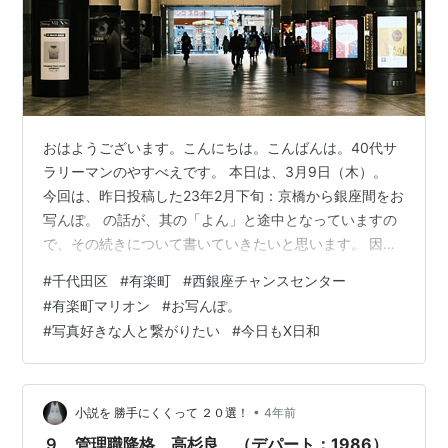
おはようございます。こんにちは。こんばんは。40代サ
ラリーマンのやすべえです。 本日は、3月9日（木）。
今回は、昨日投稿した23年2月下旬：京橋から銀座間をお
写んぽ。 の話が、其の「よん」と途中となっていますの
で、その続きについて書いていきたいと思います。 因み
に、昨日投稿した記事のリンクを以下に貼らせていただ
#
千代田区
#
有楽町
#
西銀座チャンスセンター
きます。気になる方は、少し寄り道してみてください。
#
有楽町マリオン
#
お写んぽ。
yasubeblog.hatenablog.com 持参したカメラは、いつも
#
写真好きな人と繋がりたい
#
今日もX日和
のFUJIFILM X-E4とXF 27mmF2.8 R WRという組み合わ
せとなっています。 そして、フィルムシュミレーション
の設定については、最も多用して…
•
小説を 勝手にくくって ２０選！
4年前
９ 管理職降格 高杉良 （デパート：1986）