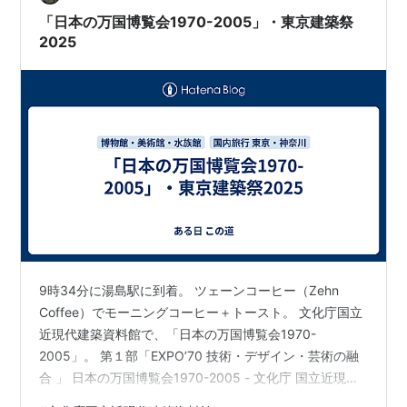
点は数寄屋橋（すきやばし）交差点です。 今日は、有楽
「日本の万国博覧会1970-2005」・東京建築祭
町マリオンを英語で学…
2025
9時34分に湯島駅に到着。 ツェーンコーヒー（Zehn
Coffee）でモーニングコーヒー＋トースト。 文化庁国立
近現代建築資料館で、「日本の万国博覧会1970-
2005」。 第１部「EXPO’70 技術・デザイン・芸術の融
合 」 日本の万国博覧会1970-2005 - 文化庁 国立近現代
建築資料館 万国博覧会は19世紀に各国の優れた物品を集