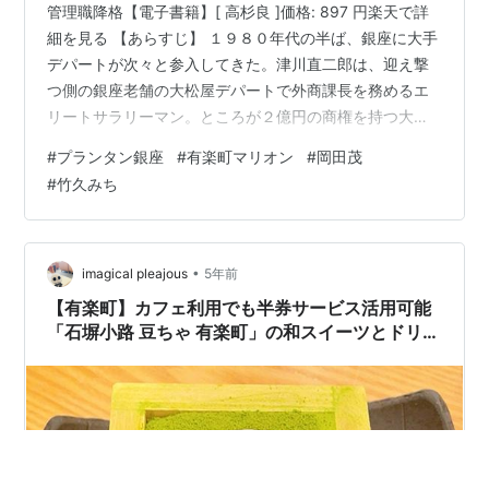
管理職降格【電子書籍】[ 高杉良 ]価格: 897 円楽天で詳
細を見る 【あらすじ】 １９８０年代の半ば、銀座に大手
デパートが次々と参入してきた。津川直二郎は、迎え撃
つ側の銀座老舗の大松屋デパートで外商課長を務めるエ
リートサラリーマン。ところが２億円の商権を持つ大口
ユーザーから取引停止通告を受けて、上司からは左遷を
#
プランタン銀座
#
有楽町マリオン
#
岡田茂
匂わされるなどの苦境に立たされる。部下は不正を働
#
竹久みち
き、家庭では中学生の娘紀子が万引きで警察に捕まり、
キャリアウーマンの妻は不倫に走ってと、八方ふさがり
の状況に陥る。 【感想】 １９８４年４月にプランタン銀
座、同年１０月には有楽町マリオンに西武有楽町店と有
•
imagical pleajous
5年前
楽町阪急が同時オープンした時は、…
【有楽町】カフェ利用でも半券サービス活用可能
「石塀小路 豆ちゃ 有楽町」の和スイーツとドリン
クバー