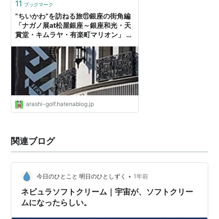
11
ブックマーク
”ちいかわ”を訪ねる旅⑪銀座の街角編
「ナガノ展at松屋銀座～銀座和光・天
賞堂・キムラヤ・有楽町マリオン」 -
嵐、ゴルフ、ミステリーの日々２
arashi-golf.hatenablog.jp
関連ブログ
•
今日のひとこと 明日のひとしずく
1年前
ネビュラソフトクリーム｜宇宙が、ソフトクリー
ムになったらしい。