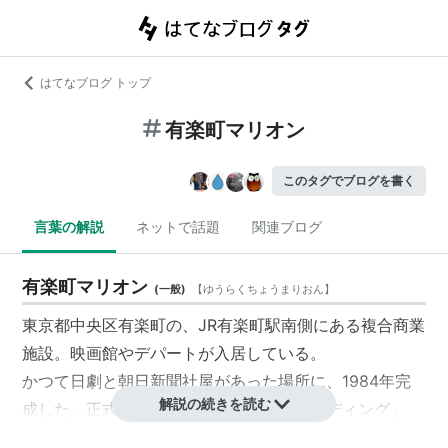
はてなブログ トップ
有楽町マリオン
このタグでブログを書く
言葉の解説
ネットで話題
関連ブログ
有楽町マリオン
(
一般
)
【
ゆうらくちょうまりおん
】
東京都中央区有楽町の、JR有楽町駅南側にある複合商業
施設。映画館やデパートが入居している。
かつて日劇と朝日新聞社屋があった場所に、1984年完
解説の続きを読む
成した。正式名称は「有楽町センタービルディング」