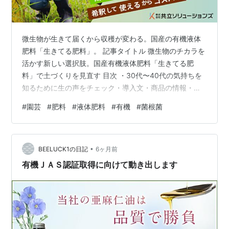
微生物が生きて届くから収穫が変わる。国産の有機液体
肥料「生きてる肥料」。 記事タイトル 微生物のチカラを
活かす新しい選択肢。国産有機液体肥料「生きてる肥
料」で土づくりを見直す 目次 ・30代〜40代の気持ちを
知るために生の声をチェック・導入文・商品の情報・商
品の特徴1・商品の特徴2・購入について・まとめ 30代〜
#
園芸
#
肥料
#
液体肥料
#
有機
#
菌根菌
40代の気持ちを知るために生の声をチェック 近年、家庭
菜園やガーデニングを楽しむ30代〜40代の層が増えてい
ます。特に「食の安全」や「自然志向」への関心が高ま
•
り、肥料選びにもこだわる人が多くなっています。 実際
BEELUCK1の日記
6ヶ月前
の声としては、・「できるだけ自然由来のものを使いた
有機ＪＡＳ認証取得に向けて動き出します
い」・「野菜づくりの質を見…