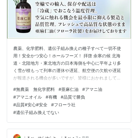
農薬、化学肥料、遺伝子組み換えの種子すべて一切不使
用！安全かつ安心！ホールフーズ！ 拝啓 余寒の候 北海
道・北陸地方・東北地方の日本海側を中心に平年より多
く雪が積もって列車の運休や遅延、航空便の欠航や遅延
が報道される機会が多いですが、皆様におかれましては
いかがお過ごしでしょうか？ 社員一同、寒さに負けず、
#
無農薬 無化学肥料
#
亜麻仁油
#
アマニ油
特に体調も崩すことなく、元気に過ごしています。 さ
#
アマニオイル
#
有機
#
品質で勝負
て、弊社が輸入していますフローラ社製亜麻仁油の状況
#
品質#安心#安全
#
フローラ社
につきまして今回のタイトル「有機ＪＡＳ認証取得に向
#
遺伝子組み換えでない
けて動き出します」の経緯を交えて説明いたします。 弊
社が輸入していますフローラ社製の亜麻仁油は無農薬の
亜麻の種子を使用しており、カナダ、アメリカ…
•
ふるべ ゆらゆらと ふるべ
7ヶ月前