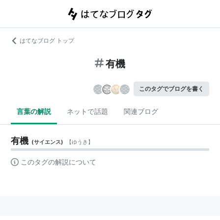
はてなブログ トップ
有機
このタグでブログを書く
言葉の解説
ネットで話題
関連ブログ
有機
(
サイエンス
)
【
ゆうき
】
このタグの解説について