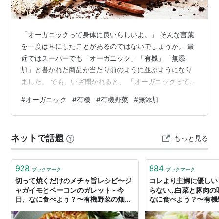
「オーガニックって身体に良いらしいよ。」 そんな言葉
を一度は耳にしたことがあるのではないでしょうか。 最
近ではスーパーでも「オーガニック」「有機」「無添
加」と書かれた商品が当たり前のように並ぶようになり
ました。 でも、いざ聞かれると、 「オーガニックって何
が違うの？」「無添加とは違うの？」「高いだけじゃな
#
オーガニック
#
有機
#
有機野菜
#
無添加
いの？」 と疑問に思う方も多いはずです。 実は私も以前
は、「なんとなく身体に良さそう」という程度の知識し
かありませんでした。 しかし、子どもが生まれたことを
ネットで話題
もっと見る
きっかけに、毎日食べるものや使うものを見直すように
なり、少しずつオーガニックについて学ぶようになりま
した。 この記事では、オーガニック初心…
928
884
ブックマーク
ブックマーク
切って焼くだけのメチャ旨レシピ〜ジ
コレより主婦に優しい
ャガイモとベーコンのガレット - 今
らない…白菜と豚肉の味
日、なに食べよう？〜有機野菜の畑か
なに食べよう？〜有機
ら～