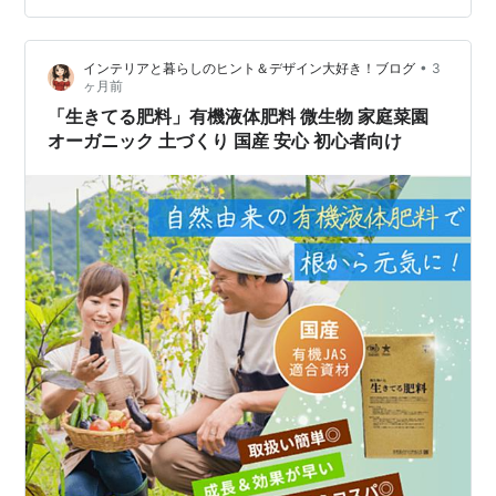
す！ ビタミンやミネラル、アミノ酸など、140種類もの
栄養素が含まれています。 お父さんには、１日の始まり
•
インテリアと暮らしのヒント＆デザイン大好き！ブログ
3
にしっかりと栄養を補給して、毎日ハツラツとした日々
ヶ月前
を送ってほしい。そ…
「生きてる肥料」有機液体肥料 微生物 家庭菜園
オーガニック 土づくり 国産 安心 初心者向け