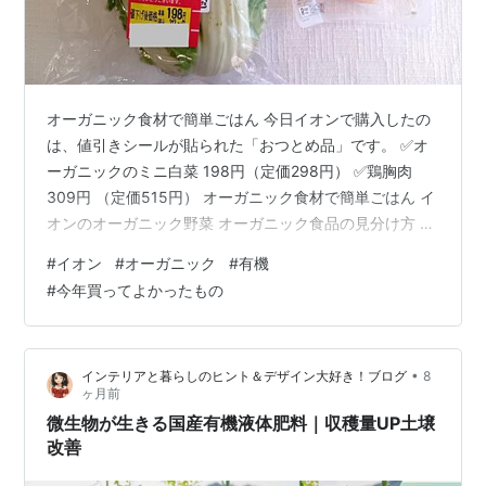
オーガニック食材で簡単ごはん 今日イオンで購入したの
は、値引きシールが貼られた「おつとめ品」です。 ✅オ
ーガニックのミニ白菜 198円（定価298円） ✅鶏胸肉
309円 （定価515円） オーガニック食材で簡単ごはん イ
オンのオーガニック野菜 オーガニック食品の見分け方 イ
オンの鶏肉 買ってよかった調理器具 イオンのオーガニッ
#
イオン
#
オーガニック
#
有機
ク野菜 イオンに買い物行くと、まずのぞくのは野菜売り
#
今年買ってよかったもの
場。 フードレスキュー（おつとめ品）のコーナーも覗い
てみると、オーガニック野菜も時々あります。 オーガニ
ック食品の見分け方 出典：農林水産省 オーガニックの食
•
インテリアと暮らしのヒント＆デザイン大好き！ブログ
8
品には、必ず有機JASマークがついていて、その下に必
ヶ月前
ず認証機…
微生物が生きる国産有機液体肥料｜収穫量UP土壌
改善