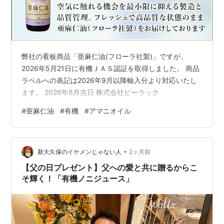
弊社の看板商品「亜麻仁油(フローラ社製)」ですが、
2026年5月21日に有機ＪＡＳ認証を取得しました。 商品
ラベルへの表記は2026年9月以降輸入分より対応いたし
ます。 2026年6月吉日 株式会社ビーラック
#
亜麻仁油
#
有機
#
アマニオイル
•
新大久保のイケメンじゃない人
2ヶ月前
【父の日プレゼント】父への愛と共に贈るからこ
そ輝く！「有機ノニジュース」