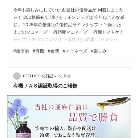
今年も楽しみにしていた 創健社の優待品が 到着しました
～！ 300株保有で 頂けるラインナップは 今年はこんな感
じ。 2026年の創健社の優待品ラインナップ ・平飼いた
まごのマヨネーズ ・有精卵マヨネーズ ・有機トマトケチ
ャップ ・チキンコンソメ ・金笛 だしの素 ・ハヤシビー
フ ・古代米使用五穀茶 ・有機クリームシチュー ・とま
#
無添加
#
有機
#
食費
#
マヨネーズ
#
楽しみ
とまらーめん ・しそもみじ ・えごまドレッシング ・さ
ば缶 ・福神漬け ・揚げ小丸 ・コーンスナック 毎年少し
ずつ 顔ぶれが違いますがいろんなお品物が試せて とって
•
もお気に入りです。 今年はマヨや ケチャップが多めか
BEELUCK1の日記
2ヶ月前
な？ しそもみじも おにぎりにちょうどいいしドレッシ…
有機ＪＡＳ認証取得のご報告