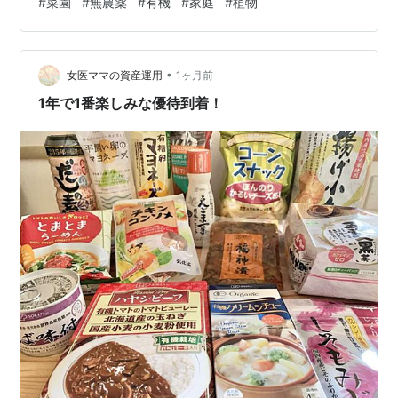
#
菜園
#
無農薬
#
有機
#
家庭
#
植物
か 商品概要｜コンパニオンプランツで無農薬栽培を楽し
む家庭菜園本 『楽しい! 家庭菜園 有機・無農薬 コンパニ
オンプランツで無農薬の野菜づくり 増補改訂』は、 農薬
•
に頼らず、植物同士の相性を活かして育てる「コンパニ
女医ママの資産運用
1ヶ月前
オンプランツ栽培」を中心に解説した家庭菜園本です。
1年で1番楽しみな優待到着！
特徴は…