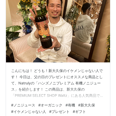
こんにちは！ どうも！新大久保のイケメンじゃない人で
す！ 今日は、父の日のプレゼントにオススメな商品とし
て、Natrulyの「ハンズノニプレミアム 有機ノニジュー
ス」を紹介します！ この商品は、新大久保の
「PREMIUM SELECT SHOP Waltz」にある人気商品で
す！ １．「有機ノニジュース」が父の日のプレゼントに
#
ノニジュース
#
オーガニック
#
有機
#
新大久保
オススメな理由！ 「有機ノニジュース」が、オススメな
#
イケメンじゃない人
#
プレゼント
#
ギフト
理由は、まさに「栄養価が高い」という１点に尽きま