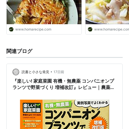
www.homarecipe.com
www.homarecipe.co
関連ブログ
•
読書と小さな発見
17日前
『楽しい! 家庭菜園 有機・無農薬 コンパニオンプ
ランツで野菜づくり 増補改訂』レビュー｜農薬に
頼らない家庭菜園の実践ガイド