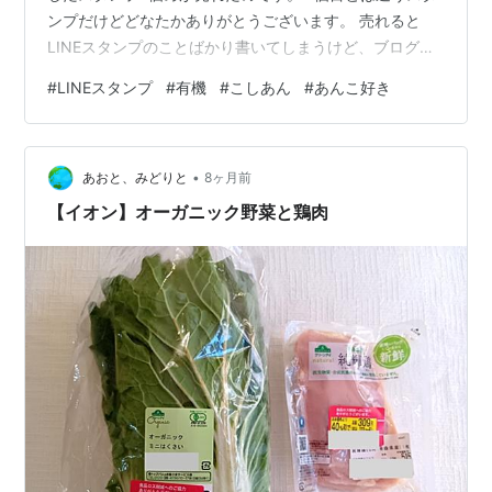
ンプだけどどなたかありがとうございます。 売れると
LINEスタンプのことばかり書いてしまうけど、ブログ内
に貼っている商品画像から購入して下さる方も本当にあ
#
LINEスタンプ
#
有機
#
こしあん
#
あんこ好き
りがとうございます。 売れたスタンプはこちら
store.line.me カワイイおはぎを作ってとAIにお願いした
らお母さんっぽい画像が来たから主役にしてあんころ母
•
さんと名付けて気に入ってる。 ・・・が、しかし！！ 販
あおと、みどりと
8ヶ月前
売してから検索した自分のミスなのだけど、あんころ餅
【イオン】オーガニック野菜と鶏肉
はどうやらこしあ…