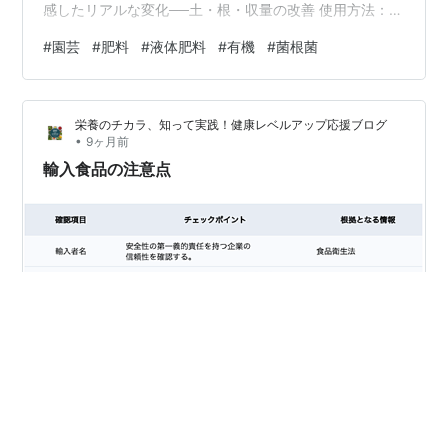
感したリアルな変化──土・根・収量の改善 使用方法：野
菜・果樹・花卉・家庭菜園での使い方例 安心の国産品質
#
園芸
#
肥料
#
液体肥料
#
有機
#
菌根菌
と製造へのこだわり 生産者インタビュー：畑が変わった
という声 よくあるご質問（FAQ） ご購入方法と定期利用
のメリット **微生物が生きて届くから収穫が変わる。 国
栄養のチカラ、知って実践！健康レベルアップ応援ブログ
産の有機液体肥料「生きてる肥料」** 土がかわる。根が
•
9ヶ月前
かわる。収穫がかわる。日本の農地の課題を考え抜き、
輸入食品の注意点
微生物の…
序章：健康を追求する輸入食品との賢い付き合い方 1.1.
なぜ輸入食品の知識が必要なのか：健康志向の読者への
問いかけ 現代の豊かな食生活は、世界中から届く多様な