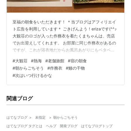
至福の朝食をいただきます！ ＊当ブログはアフィリエイ
ト広告を利用しています＊ ごきげんよう！erizaです(^^♪
大観荘のロゴが入った作務衣を着たくまちゃんは、売店
でお出迎えしてくれます。 お部屋に同じ作務衣があるの
ですが、これが浴衣地だからお風呂あがりにもベタベタ
しなくて快適なんですよ。売り出したら、即買うのにな
#
大観荘
#
熱海
#
老舗旅館
#
宿の朝食
ぁ～。 今回は旅の楽しみ、宿での朝食です。 昨晩と同じ
#
朝からごちそう
#
作務衣
#
鯵の干物
個室でいただきます。 食卓にはもう、このごちそうが並
#
次はいつ行けるかな
んでいるという贅沢さ！ あんなにお腹いっぱいお夕飯を
食べたのに、一晩寝ると食べられる不思議なことよ。笑
湯豆腐もあります。朝方はまだちょっと冷えたから、温
関連ブログ
かい食べ物は嬉しいもの…
はてなブログ
>
未指定
>
朝からごちそう
はてなブログ タグとは
ヘルプ
開発ブログ
はてなブログトップ