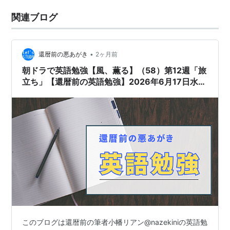
関連ブログ
•
還暦前の悪あがき
2ヶ月前
朝ドラで英語勉強【風、薫る】（58）第12週「旅
立ち」【還暦前の英語勉強】2026年6月17日水曜
日
このブログは還暦前の筆者小幡リアン@nazekiniの英語勉