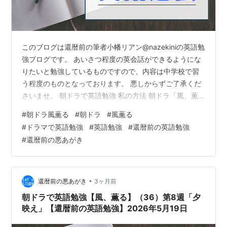
このブログは還暦前の筆者小幡リアン@nazekiniの英語勉
強ブログです。 あいさつ程度の英会話ができるようにな
りたいと勉強しているものですので、内容は中学校で習
う程度のものとなっております。 悪しからずご了承くだ
さいませ。 朝ドラで英語勉強 私の方法 朝ドラ「風、薫
る」（48）第10週「疾風に勁草を」 補足：朝ドラ「風、
#
朝ドラ風薫る
#
朝ドラ
#
風薫る
薫る」について 朝ドラで英語勉強 私の方法 NHKの配信
#
ドラマで英語勉強
#
英語勉強
#
還暦前の英語勉強
サービスNHK ONE（https://www.nhk.or.jp/nhkone/）の
#
還暦前の悪あがき
字幕と速度調整サービスを使って英語部分を聞き取り
し、わからないことはAIのGemini（Google のエブリデイ
AI アシスタント…
•
還暦前の悪あがき
3ヶ月前
朝ドラで英語勉強【風、薫る】（36）第8週「夕
映え」【還暦前の英語勉強】2026年5月19日