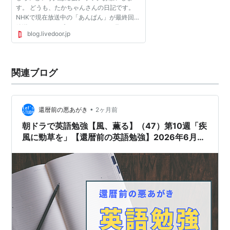
す。 どうも、たかちゃんさんの日記です。
NHKで現在放送中の「あんぱん」が最終回が
放送されるまで 残すところあと3か月となり
blog.livedoor.jp
ましたね。 そんななか2026年前期に放送の
朝ドラ「風、薫る」...
関連ブログ
•
還暦前の悪あがき
2ヶ月前
朝ドラで英語勉強【風、薫る】（47）第10週「疾
風に勁草を」【還暦前の英語勉強】2026年6月3
日水曜日