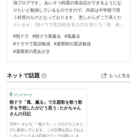
強ブログです。 あいさつ程度の英会話ができるようにな
りたいと勉強しているものですので、内容は中学校で習
う程度のものとなっております。 悪しからずご了承くだ
さいませ。 朝ドラで英語勉強 私の方法 朝ドラ「風、薫
る」（58）第12週「旅立ち」 補足：朝ドラ「風、薫る」
#
朝ドラ
#
朝ドラ風薫る
#
風薫る
について 朝ドラで英語勉強 私の方法 NHKの配信サービ
#
ドラマで英語勉強
#
還暦前の英語勉強
スNHK ONE（https://www.nhk.or.jp/nhkone/）の字幕と
#
還暦前の悪あがき
速度調整サービスを使って英語部分を聞き取りし、わか
らないことはAIのGemini（Google のエブリデイ AI アシ
スタント、Ge…
ネットで話題
もっと見る
8
ブックマーク
朝ドラ「風、薫る」で主題歌を歌う歌
手を予想したがどう思う : たかちゃん
さんの日記
TOP＞ テレビ 『 朝ドラ』＞ ブログランキン
グに参加しています。 この記事を読んでおも
しろいという人は応援クリックお願いしま