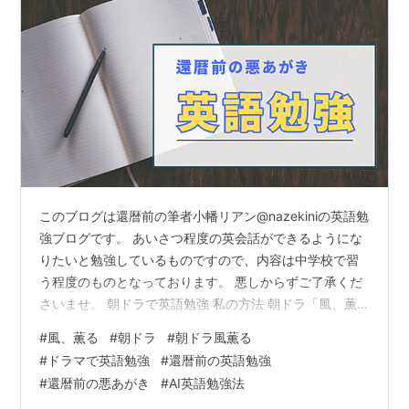
このブログは還暦前の筆者小幡リアン@nazekiniの英語勉
強ブログです。 あいさつ程度の英会話ができるようにな
りたいと勉強しているものですので、内容は中学校で習
う程度のものとなっております。 悪しからずご了承くだ
さいませ。 朝ドラで英語勉強 私の方法 朝ドラ「風、薫
る」（36）第8週「夕映え」 朝ドラで英語勉強 私の方法
#
風、薫る
#
朝ドラ
#
朝ドラ風薫る
NHKの配信サービスNHK
#
ドラマで英語勉強
#
還暦前の英語勉強
ONE（https://www.nhk.or.jp/nhkone/）の字幕と速度調
#
還暦前の悪あがき
#
AI英語勉強法
整サービスを使って英語部分を聞き取りし、わからない