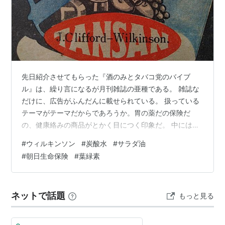
先日紹介させてもらった『酒のみとタバコ党のバイブ
ル』は、繰り言になるが月刊雑誌の亜種である。 雑誌な
だけに、広告がふんだんに載せられている。 扱っている
テーマがテーマだからであろうか。胃の薬だの保険だ
の、健康絡みの商品がとかく目につく印象だ。 中にはこ
んなあやしげなモノまで存在している。 「緑の血」、ア
#
ウィルキンソン
#
炭酸水
#
サラダ油
メリカで話題の葉緑素、グリンポール注うんぬん。ざっ
#
朝日生命保険
#
葉緑素
と字面を追う限り、どうも葉緑素の皮下注射を奨めるも
のであるらしい。 効果の方を覗いてみると、 胃潰瘍・腸
潰瘍・貧血・動脈硬化・高血圧・過労・食欲減退・不眠
ネットで話題
もっと見る
症・結核をも治癒せしめ、 顔面からはニキビやソバカ
ス、小皺が消えてつるっつるのたまご肌が出来…