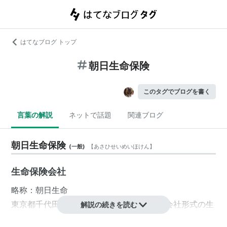
はてなブログ トップ
朝日生命保険
このタグでブログを書く
言葉の解説
ネットで話題
関連ブログ
朝日生命保険
(
一般
)
【
あさひせいめいほけん
】
生命保険会社
略称：
朝日生命
東京都
千代田区
大手町
に本社をおく、
相互会社
形式の生
解説の続きを読む
命保険会社。