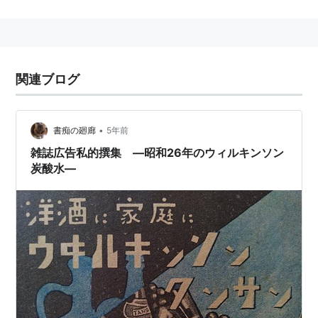
関連ブログ
•
書痴の廻廊
5年前
雑誌広告私的撰集 ―昭和26年のウィルキンソン
炭酸水―