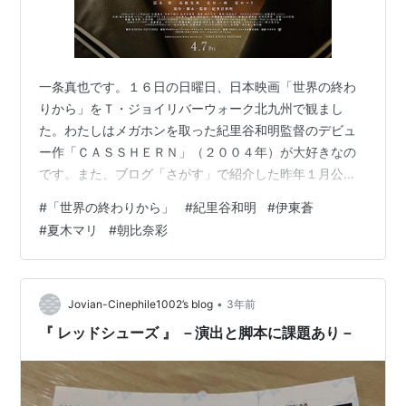
一条真也です。１６日の日曜日、日本映画「世界の終わ
りから」をＴ・ジョイリバーウォーク北九州で観まし
た。わたしはメガホンを取った紀里谷和明監督のデビュ
ー作「ＣＡＳＳＨＥＲＮ」（２００４年）が大好きなの
です。また、ブログ「さがす」で紹介した昨年１月公開
の映画で熱演した伊東蒼に注目していて、彼女が主演と
#
「世界の終わりから」
#
紀里谷和明
#
伊東蒼
聞いて、上映ラスト１日前に鑑賞。「なんだか凄いもの
#
夏木マリ
#
朝比奈彩
を観たな」とは感じましたが、この映画が傑作なのか駄
作なのかは迷うところです。 ヤフー映画の「解説」に
は、こう書かれています。「『ＣＡＳＳＨＥＲＮ』『ラ
スト・ナイツ』などの紀里谷和明監督が、世界を救うた
•
Jovian-Cinephile1002’s blog
3年前
めに力を尽くす女子高校生の姿を描いたドラマ。親を亡
『 レッドシューズ 』 －演出と脚本に課題あり－
く…