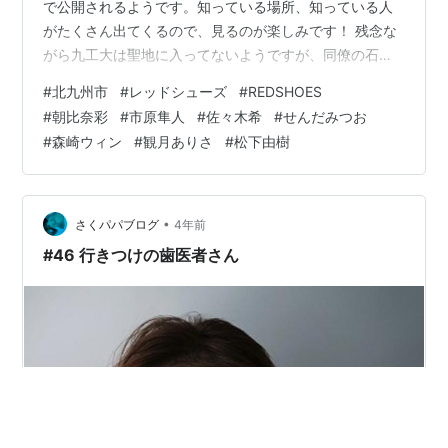
で公開されるようです。知っている場所、知っている人
がたくさん出てくるので、見るのが楽しみです！ 残念な
がら九工大は聖地に入ってないようですが、同僚の石井
先生はエキストラで出てるらしいです。僕も出たかった
#
北九州市
#
レッドシューズ
#
REDSHOES
なー！ 聖地巡礼ガイドブックも発売されています。是非
#
朝比奈彩
#
市原隼人
#
佐々木希
#
せんだみつお
皆さん、映画を見て、そして旅にも来てくださいー！ 聖
#
森崎ウィン
#
観月ありさ
#
松下由樹
地巡礼ガイドブック
•
さくパパブログ
4年前
#46 行きつけの歯医者さん