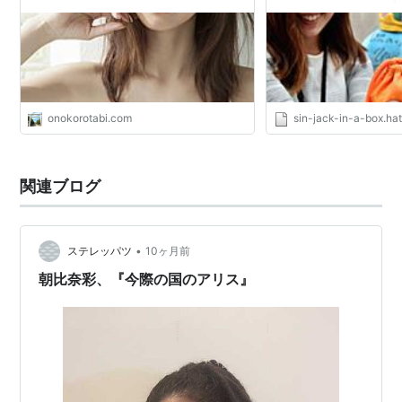
ントさらに７/１５日朝
sin-jack-in-a-box’s 
onokorotabi.com
sin-jack-in-a-box.ha
関連ブログ
•
ステレッパツ
10ヶ月前
朝比奈彩、『今際の国のアリス』