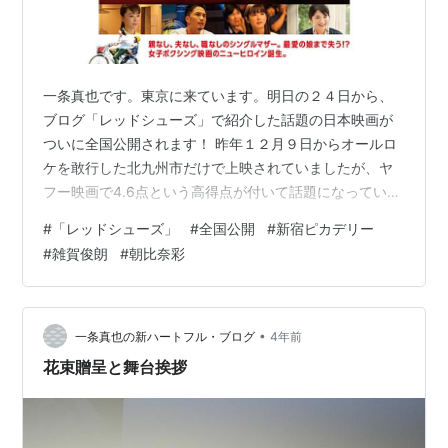
一条真也です。東京に来ています。明日の２４日から、
ブログ「レッドシューズ」で紹介した話題の日本映画が
ついに全国公開されます！ 昨年１２月９日からオールロ
ケを敢行した北九州市だけで上映されていましたが、ヤ
フー映画で4.6点という高得点が付いて話題になっていま
した。その期待の名作がついに全国６３ケ所で同時上映
#
「レッドシューズ」
#
全国公開
#
新宿ピカデリー
されます。明日行われる東京の新宿ピカデリーの舞台挨
#
雑賀俊朗
#
朝比奈彩
拶では、１番大きいスクリーンが用意されているそうで
すが、５８０席になんと１０００通近い応募が集まった
そうです。すごい人気ですね！ ヤフー映画の「解説」に
は、こう書かれています。「シングルマザーのボクサー
•
一条真也の新ハートフル・ブログ
4年前
と娘の絆を描いたヒューマンドラマ。ある事…
花束贈呈と舞台挨拶