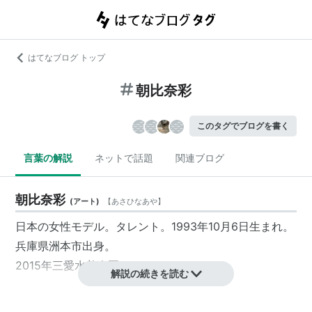
はてなブログ トップ
朝比奈彩
このタグでブログを書く
言葉の解説
ネットで話題
関連ブログ
朝比奈彩
(
アート
)
【
あさひなあや
】
日本の女性モデル。タレント。1993年10月6日生まれ。
兵庫県洲本市出身。
2015年三愛水着楽園イメージガール。
解説の続きを読む