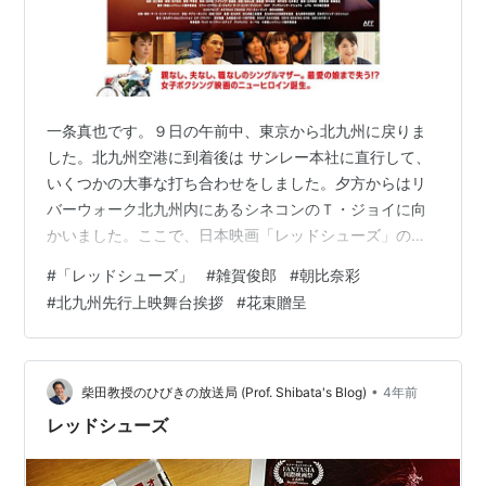
一条真也です。９日の午前中、東京から北九州に戻りま
した。北九州空港に到着後は サンレー本社に直行して、
いくつかの大事な打ち合わせをしました。夕方からはリ
バーウォーク北九州内にあるシネコンのＴ・ジョイに向
かいました。ここで、日本映画「レッドシューズ」の北
九州先行上映が開始され、この日は舞台挨拶があるので
#
「レッドシューズ」
#
雑賀俊郎
#
朝比奈彩
す。 ヤフー映画の「解説」には、こう書かれています。
#
北九州先行上映舞台挨拶
#
花束贈呈
「シングルマザーのボクサーと娘の絆を描いたヒューマ
ンドラマ。ある事情により娘と暮らせなくなった主人公
が、娘を取り戻すために再起を懸けてリングに上がる。
『リトル・マエストラ』などの雑賀俊朗が監督を務め、
•
柴田教授のひびきの放送局 (Prof. Shibata's Blog)
4年前
地元である北九州でオールロケを敢行。窮地に立た…
レッドシューズ