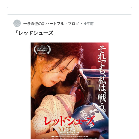
ョイのロビーで Ｔ・ジョイの「レッドシューズ」コーナ
ー 花束贈呈のリハーサルのようす この日の舞台挨拶には
主演の朝比奈彩さん、共演の松下由樹さん、雑賀俊朗監
督も登場しましたが、なんと、わたしが登壇して３人に
•
一条真也の新ハートフル・ブログ
4年前
花束をお渡ししました。なぜ、わたしにこの…
「レッドシューズ」