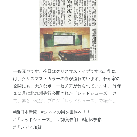
一条真也です。今日はクリスマス・イブですね。街に
は、クリスマス・カラーの赤が溢れています。わが家の
玄関にも、大きなポニーセチアが飾られています。 昨年
１２月に北九州先行公開された「レッドシューズ」 さ
て、赤といえば、ブログ「レッドシューズ」で紹介した
日本映画を思い出します。 ブログ「『西日本新聞』シネ
#
西日本新聞
#
シネマの街を世界へ！！
マ連載開始！」で紹介したように、わたしは今年８月か
#
「レッドシューズ」
#
雑賀俊朗
#
朝比奈彩
ら「西日本新聞」に映画をテーマにしたエッセーを佐久
#
「レディ加賀」
間庸和の本名で連載しています。連載記事については、