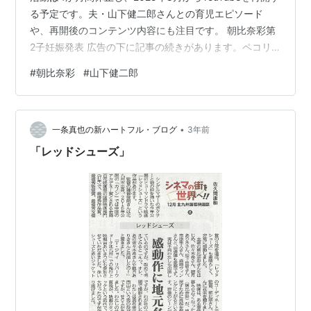
る予定です。夫・山下健二郎さんとの育児エピソード
や、再開後のコンテンツ内容にも注目です。 朝比奈彩第
2子妊娠発表 広告の下に記事の続きがあります。ペコリ
モデルでYouTuberの朝比奈彩さんが第2子妊娠を発表
#
朝比奈彩
#
山下健二郎
し、YouTube活動を一時休止することを公表しました。
本記事では、その背景や家族への想い、今後の展望につ
いて詳しく整理します。 要点 朝比奈彩がYouTubeで第2
•
子妊娠を報告！内容は？ 2024年4月1日に第2子の妊娠を
一条真也の新ハートフル・ブログ
3年前
YouTubeで発表し、8月の活動再開を予定。…
「レッドシューズ」