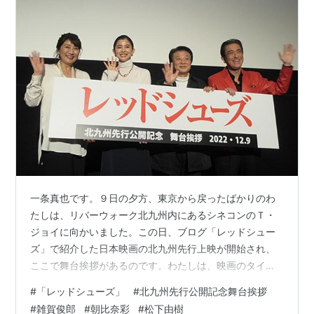
一条真也です。９日の夕方、東京から戻ったばかりのわ
たしは、リバーウォーク北九州内にあるシネコンのＴ・
ジョイに向かいました。この日、ブログ「レッドシュー
ズ」で紹介した日本映画の北九州先行上映が開始され、
ここで舞台挨拶があるのです。わたしは、映画のタイト
ルにちなんで、赤のスニーカーを履き、赤のレザージャ
#
「レッドシューズ」
#
北九州先行公開記念舞台挨拶
ケットを着ました。 リバーウォーク北九州の前で Ｔ・ジ
#
雑賀俊郎
#
朝比奈彩
#
松下由樹