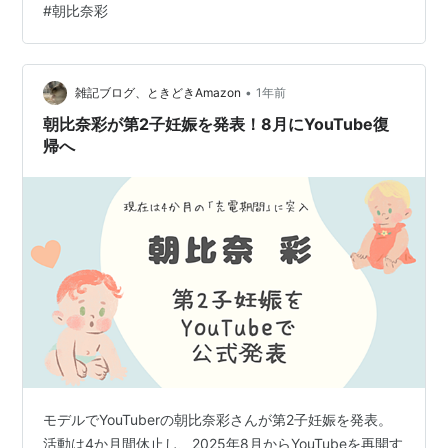
#
朝比奈彩
アリス」は、麻生羽呂による同名漫画を原作としたサバ
イバルアクションシリーズ。生きる意味を見失っていた
主人公・アリス（山﨑賢人）とウサギ（土屋太鳳）が、
•
命を懸けた“げぇむ”に挑み、元の世界へ戻るために奮闘す
雑記ブログ、ときどきAmazon
1年前
る姿を描く。過酷な試練が次々と立ちはだかる…
朝比奈彩が第2子妊娠を発表！8月にYouTube復
帰へ
モデルでYouTuberの朝比奈彩さんが第2子妊娠を発表。
活動は4か月間休止し、2025年8月からYouTubeを再開す