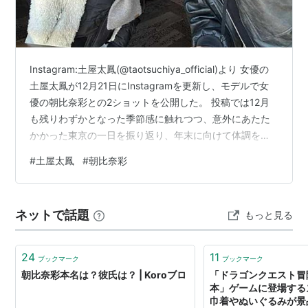
Instagram:土屋太鳳(@taotsuchiya_official)より 女優の
土屋太鳳が12月21日にInstagramを更新し、モデルで女
優の朝比奈彩との2ショットを公開した。 投稿では12月
も残りわずかとなった季節感に触れつつ、意外にあたた
かかった東京の一日を振り返り、年末に向けて体調を気
遣うメッセージを丁寧につづっている。 さらに土屋は、
#
土屋太鳳
#
朝比奈彩
朝比奈と出会ってから7年が経ったことに驚きをにじま
せ、「会うたびに大好き」と感謝と親愛の言葉を重ね
た。 今年も支え合えたことへの謝意と、来年への期待を
ネットで話題
もっと見る
込めた言葉からは、仕事仲間を超えた深い信頼関係が伝
わってくる。 2人はこれまで、TBSドラマ『チ…
24
11
ブックマーク
ブックマーク
朝比奈彩本名は？彼氏は？ | Koroブロ
「ドラゴンクエスト冒
本」ゲームに登場する
巾着やぬいぐるみが景