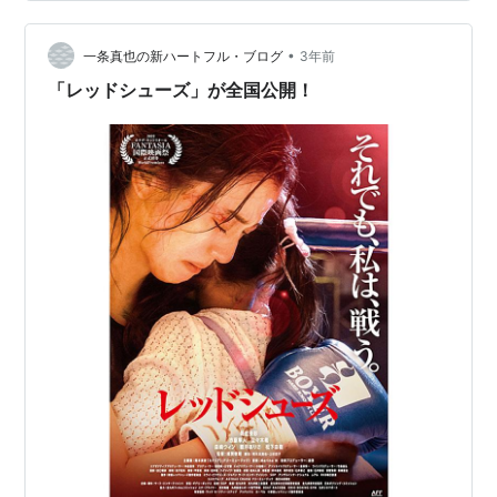
（朝比奈彩）はシングルマザーのボクサー。収入が安定
しないことから、娘の親権を義母と争う事態に。そんな
•
中、正義感から同僚をかばった真名美は、職場を解雇さ
一条真也の新ハートフル・ブログ
3年前
れてしまう。新たに介護施設で働き始めるも、そこでも
「レッドシューズ」が全国公開！
理不尽な入所者…