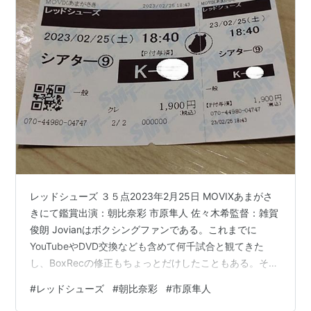
レッドシューズ ３５点2023年2月25日 MOVIXあまがさ
きにて鑑賞出演：朝比奈彩 市原隼人 佐々木希監督：雑賀
俊朗 Jovianはボクシングファンである。これまでに
YouTubeやDVD交換なども含めて何千試合と観てきた
し、BoxRecの修正もちょっとだけしたこともある。そん
なマニアの目からすると、本作はボクシング的リアリテ
#
レッドシューズ
#
朝比奈彩
#
市原隼人
ィが欠落していると言わざるを得ない。 あらすじ 真名美