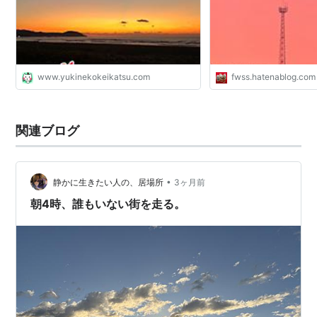
www.yukinekokeikatsu.com
fwss.hatenablog.com
関連ブログ
•
静かに生きたい人の、居場所
3ヶ月前
朝4時、誰もいない街を走る。