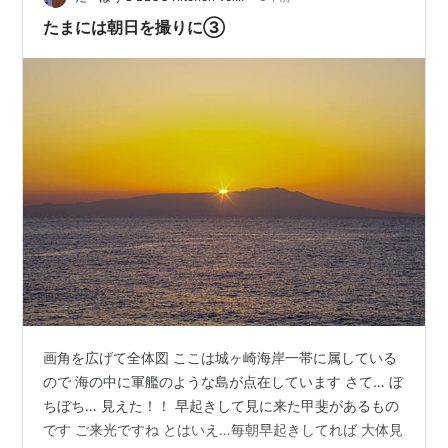
路は、何も考えず淡々と歩くのが…
たまには朝日を撮りに③
画角を広げて全体図 ここは城ヶ崎海岸一帯に属している
ので 海の中に軍艦のような島が点在しています さて… ぼ
ちぼち… 見えた！！ 早起きして見に来た甲斐があるもの
です ご来光ですね とはいえ…毎朝早起きしてれば 大体見