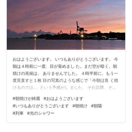
おはようございます。 いつもありがとうございます。 今
朝は４時前に一度、目が覚めまし た。まだ空が暗く、朝
焼けの兆候は、 ありませんでした。 ４時半前に、もう一
度見直すと１枚 目の写真のような感じで「今朝は良 く焼
けるのでは‥」という予感がし ました。 それ以降、その
予感があたり、時間 が経つにつれ、空が色づいていきま
#
朝焼けが綺麗
#
おはようございます
した。 なので「今朝は朝焼けがとても綺麗 でした‥」と
#
いつもありがとうございます
#
朝焼け
#
朝陽
いうタイトルです。 それを何枚か載せたいと思います。
#
列車
#
光のシャワー
そして、最後に今日の朝陽です。 そう高くない丘のよう
な山の向こう へ5時半過ぎには朝陽が昇りました。 その
光のシャワーを浴びながら列車 が走り抜けていきまし