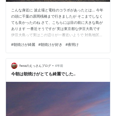
こんな身近に 波止場と電柱のコラボがあったとは… 今年
の頭に千葉の原岡桟橋まで行きましたが そこまでしなく
ても良かったのね さて、こちらには目の前に大きな島が
あります 一番近そうですが 実は東京都な伊豆大島です
伊豆大島って実はこの辺りが一番近いようで 対島地区と
よく言いますが 大島の対にあるから 対島と言うのだそう
#
朝焼けが綺麗
#
朝焼けが好き
#
夜明け
時間的に夜明けで 朝日が出てくるのですが このあたりは
大島が邪魔をして（？） 中々朝日が出てきません ただ、
夕日の時も体験してますが 一気に登ってしまうので 今か
•
今かと待機しております ぼちぼち行きそうですね
fwssのえっさんブログ
4年前
今朝は朝焼けがとても綺麗でした‥