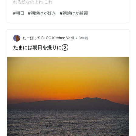
れる絵なのよね これ
#
朝日
#
朝焼けが好き
#
朝焼けが綺麗
•
たーぼぅ’S BLOG Kitchen Ver.Ⅱ
3年前
たまには朝日を撮りに②