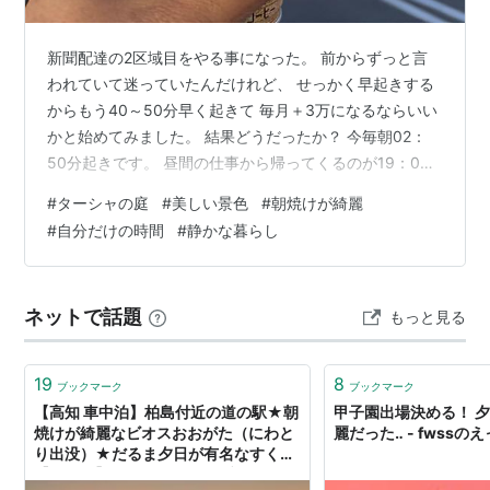
新聞配達の2区域目をやる事になった。 前からずっと言
われていて迷っていたんだけれど、 せっかく早起きする
からもう40～50分早く起きて 毎月＋3万になるならいい
かと始めてみました。 結果どうだったか？ 今毎朝02：
50分起きです。 昼間の仕事から帰ってくるのが19：00
過ぎなので、ご飯を食べて、スマホをちょっといじっ
#
ターシャの庭
#
美しい景色
#
朝焼けが綺麗
て、瞑想を少ししたらもう寝る時間。 最近はネットフリ
#
自分だけの時間
#
静かな暮らし
ックスも見る意欲がなくなってきたので、不便はないで
すが、まぁ夜の自由時間は少なくなりましたなぁ。 追加
の1区域目はまだ覚えていないので、久々に頭を使う。ま
ネットで話題
もっと見る
だ社員の人に一緒に付いて行ってもらっています。 これ
で覚えてしまえば幾分かラ…
19
8
ブックマーク
ブックマーク
【高知 車中泊】柏島付近の道の駅★朝
甲子園出場決める！ 
焼けが綺麗なビオスおおがた（にわと
麗だった‥ - fwss
り出没）★だるま夕日が有名なすくも
【道の駅】 - 雪猫の軽滑★ブログ