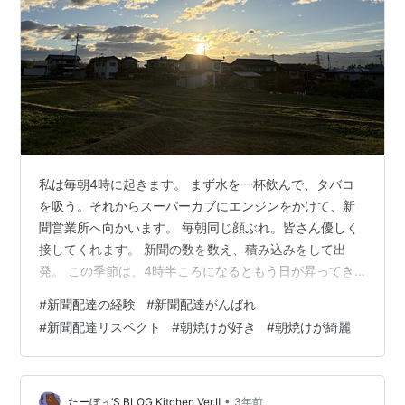
私は毎朝4時に起きます。 まず水を一杯飲んで、タバコ
を吸う。それからスーパーカブにエンジンをかけて、新
聞営業所へ向かいます。 毎朝同じ顔ぶれ。皆さん優しく
接してくれます。 新聞の数を数え、積み込みをして出
発。 この季節は、4時半ころになるともう日が昇ってき
ます。 朝焼けが真っ赤に空を染めて、とても幻想的で美
#
新聞配達の経験
#
新聞配達がんばれ
しい。 他に誰もいない、まるで自分だけのために用意さ
#
新聞配達リスペクト
#
朝焼けが好き
#
朝焼けが綺麗
れたような景色です。 気温も暑すぎず、寒すぎず、ちょ
うどいい。 最初は「効率よくやろう」と考えていまし
た。 でも最近は違います。 ただマイペースに、淡々と。
なぜだか最近、四国八十八カ所に興味があります。 お遍
•
たーぼぅ’S BLOG Kitchen Ver.Ⅱ
3年前