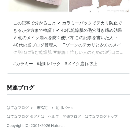
この記事で分かること ✔ カラミーパックでテカリ防止で
きるか夕方まで検証！✔ 40代乾燥肌の毛穴引き締め効果
✔ 朝のメイク崩れを防ぐ使い方 この記事を書いた人 ・
40代の当ブログ管理人 ・Tゾーンのテカリと夕方のメイ
ク崩れに悩む乾燥肌 ▼結論！忙しい人のための3行口コ
ミ ✔ カラミンパウダーが余分な皮脂を吸着+しっとり保
#
カラミー
#
朝用パック
#
メイク崩れ防止
湿✔ 50枚入り990円で毎日使いしやすいコスパ◎✔ 朝使
うことで夕方までさらさらな肌をキープ ※詳しい商品詳
細や口コミは下に続きます ロート製薬からカラミーメイ
関連ブログ
クキープスクエアパックが新発売 朝のスキンケアでメイ
クの密着度を高めるカラミー カラミーのパックはどこで
売ってる？ …
はてなブログ
>
未指定
>
朝用パック
はてなブログ タグとは
ヘルプ
開発ブログ
はてなブログトップ
Copyright (C) 2001-
2026
Hatena.