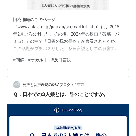
旧樹懶庵のこのページ
（www7.plala.or.jp/juraian/soemarttuk.htm）は、2018
年2月ごろ公開した。その後、2024年の映画「破墓（パ
ミョ）」の中で「日帝の風水侵略」が言及されたため、
この話題がプチバズりした。反日言説としての影響力は
健在と思われるので、内容を変えずにここに投稿する。
#
朝鮮
#
オカルト
#
反日言説
図版は村山智順『朝鮮の風水』(1931)より。 中国と同じ
く朝鮮でも昔から風水信仰が盛んで、現在でもガチの信
者が大勢いる。風水信仰とは、要するに土地の吉凶が人
•
の幸不幸に影響を及ぼすという迷信で、よくあるのは墓
発声と音声表現のQ&Aブログ
1年前
地の風水的特性が子孫の栄華没落をもたらすとか、町や
Ｑ．日本での3人娘とは、誰のことですか。
村の風水的特性がそこの繁…