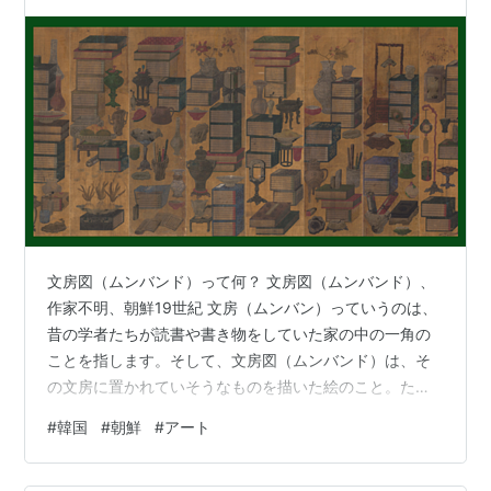
文房図（ムンバンド）って何？ 文房図（ムンバンド）、
作家不明、朝鮮19世紀 文房（ムンバン）っていうのは、
昔の学者たちが読書や書き物をしていた家の中の一角の
ことを指します。そして、文房図（ムンバンド）は、そ
の文房に置かれていそうなものを描いた絵のこと。たと
えば、本、硯（すずり）、陶磁器、お香立てなんかがよ
#
韓国
#
朝鮮
#
アート
く描かれています。 18世紀の中頃、学者たちの間で文房
具や骨董品を集めるのが流行したことで、文房図の制作