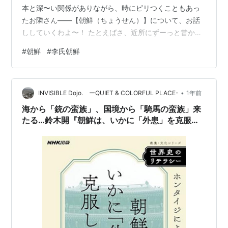
本と深〜い関係がありながら、時にピリつくこともあっ
たお隣さん――【朝鮮（ちょうせん）】について、お話
ししていくわよ〜！ たとえばさ、近所にずーっと昔から
住んでる家族がいて、ケンカもするけど、お互いなんだ
#
朝鮮
#
李氏朝鮮
かんだ気にしてる…そんな関係ってあるでしょ？日本に
とっての【朝鮮】もまさにそれ。近い国なのに、しょっ
ちゅう複雑だったのよ〜！ 大人も子どもも楽しめる 社会
•
科見学 👦「うーん、教科書で“通信使”とか“朝鮮出兵”とか
INVISIBLE Dojo. ーQUIET & COLORFUL PLACE-
1年前
見たけど、朝鮮って結局どんな国だったの？」 👠「あ
海から「銃の蛮族」、国境から「騎馬の蛮族」来
ら、ぼうや、興味があるのね…
たる…鈴木開『朝鮮は、いかに「外患」を克服し
たのか』