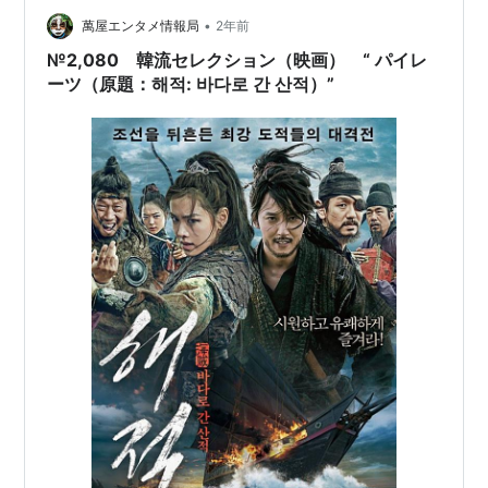
も一気に増えたんだとか。そのうち、中産階級の「中人
•
（チュンイン）」や一般庶民の間でも人気が出るように
萬屋エンタメ情報局
2年前
なったそうです。 この絵では、本がきれいに積み重ねら
№2,080 韓流セレクション（映画） “ パイレ
れている合間に、ユズ（仏手柑）、銅器、…
ーツ（原題：해적: 바다로 간 산적）”