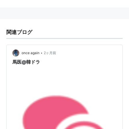
韓民国）では韓半島と呼ぶ。
略史
→朝鮮史
関連ブログ
神話的には熊女と神の子にできた壇君を祖とする
壇君朝
鮮
を朝鮮の始まりとし、約半万年の歴史があると言われ
•
once again
2ヶ月前
ている。しかし、証拠となる遺跡が無く、文献は私史で
馬医@韓ドラ
ある三国遺事のみであり、その存在は疑わしい。
歴史的には衛氏朝鮮からを朝鮮の始まりとする。衛氏朝
鮮は、春秋戦国の燕の国の亡命者衛満が、その前の王朝
（箕子朝鮮と呼ばれている）を乗っ取って樹立(紀元前
194年)した国である。その後、漢に滅ぼされて(紀元前
108年)、楽浪郡などが設置され、朝鮮北部は中国の直轄
領に入る。南部には、三韓と呼ばれる、弁韓、辰韓、馬
韓と言った人々が住んでいたが、風俗や言語は微妙に異