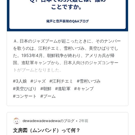
Ａ. 日本のジャズブームが起こったときに、そのナンバー
を歌うのは、江利チエミ、雪村いづみ、美空ひばりでし
た。1953年4月、朝鮮戦争が終わり、アメリカ兵が帰
国。進駐軍キャンプから、日本人向けのジャズコンサー
トがブームとなりました。
#
3人娘
#
ジャズ
#
江利チエミ
#
雪村いづみ
#
美空ひばり
#
朝鮮
#
進駐軍
#
キャンプ
#
コンサート
#
ブーム
•
dewadewadewadewaのブログ
2年前
文房図（ムンバンド）って何？