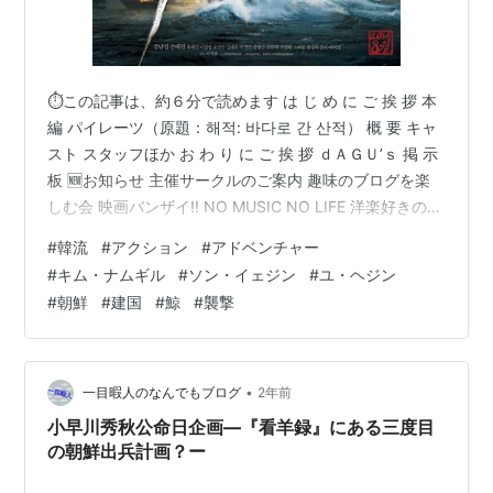
⏱この記事は、約６分で読めます は じ め に ご 挨 拶 本
編 パイレーツ（原題：해적: 바다로 간 산적） 概 要 キャ
スト スタッフほか お わ り に ご 挨 拶 ｄＡＧＵ’ｓ 掲 示
板 🆕お知らせ 主催サークルのご案内 趣味のブログを楽
しむ会 映画バンザイ!! NO MUSIC NO LIFE 洋楽好きのた
めのサークル 関西サークル ビバ！海外生活 2016年にブ
#
韓流
#
アクション
#
アドベンチャー
ログを創めた人のサークル ブログサークルコメント ＃ハ
#
キム・ナムギル
#
ソン・イェジン
#
ユ・ヘジン
ッシュタグ（IN POINT） やる気✖１００倍 ポパイのほ
#
朝鮮
#
建国
#
鯨
#
襲撃
うれん草 は じ め に ご 挨 拶 おばんです _ _))ﾍﾟｺﾘ 白石で
すさて本日のテーマも、怒涛の …
•
一目暇人のなんでもブログ
2年前
小早川秀秋公命日企画―『看羊録』にある三度目
の朝鮮出兵計画？ー