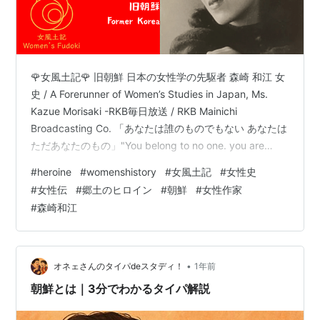
🌹女風土記🌹 旧朝鮮 日本の女性学の先駆者 森崎 和江 女
史 / A Forerunner of Women’s Studies in Japan, Ms.
Kazue Morisaki -RKB毎日放送 / RKB Mainichi
Broadcasting Co. 「あなたは誰のものでもない あなたは
ただあなたのもの」"You belong to no one. you are
simply your own." 森崎 和江 女史Ms. Kazue
#
heroine
#
womenshistory
#
女風土記
#
女性史
Morisaki1927 - 2022旧朝鮮 生誕Born in Former Korea 森
#
女性伝
#
郷土のヒロイン
#
朝鮮
#
女性作家
崎 和江女史はフェミニズムまたウーマンリブの草分…
#
森崎和江
•
オネェさんのタイパdeスタディ！
1年前
朝鮮とは｜3分でわかるタイパ解説