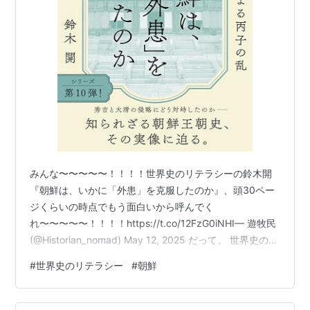
みんな〜〜〜〜〜！！！！世界史のリテラシーの鈴木開
『朝鮮は、いかに「外患」を克服したのか』、頭30ペー
ジくらいの時点でもう面白いから呼んでく
れ〜〜〜〜〜！！！！https://t.co/12FzG0iNHI— 遊牧民
(@Historian_nomad) May 12, 2025 だって。 世界史のリ
テラシー 朝鮮は、いかに「外患」を克服したのか ホンタ
#
世界史のリテラシー
#
朝鮮
イジによる丙子の乱作者:鈴木 開NHK出版Amazon 豊臣秀
吉、そして大清皇帝ホンタイジによる侵略。そのとき朝
鮮王朝はどう動いたのか？「朝鮮は、地政学的に攻めら