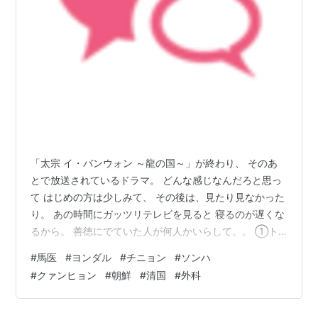
なっていた様である。（三國志魏志東夷伝より）
後漢の衰退と共に遼東の公孫氏が勢力を伸ばしこの地を
実質支配する。魏晋南北朝に入ると、中国は混迷の時代
にはいり、事実上空白地帯となる。
扶余系の高句麗が南下して、楽浪郡(313年)、帶方郡
(314年)を滅ぼし、勢力圏に組み込む。
南の三韓では、
新羅
(356-935)と
百済
(345)の勢力が伸
張し、ここに三国時代が成立する。なお新羅の成立には
「太宗 イ・バンウォン ～龍の国～」が終わり、 そのあ
倭人が、百済の成立には
高句麗
が関わっていると言う伝
とで放送されているドラマ。 どんな感じなんだろと思っ
て はじめの方は少しみて、 その後は、見たり見なかった
説がある。（朝鮮最古の現存正史である三国史記より）
り。 あの時間にガッツリテレビを見ると 寝るのが遅くな
この三国並立の時代は、隋・唐の中国統一によって崩壊
るから。 善徳にでていた人が何人かいらして。。 ①ト
する。唐の朝貢国と成った新羅が、唐の助力を受け、百
ンマンの実父とトンマンの側近を やっていたイケメンと
#
馬医
#
ヨンダル
#
チニョン
#
ソンハ
②トンマン役の女優さんがでていて ③ミシル側のファ
済を(660)、ついで高句麗を(668)滅ぼし、事実上統一
#
クァンヒョン
#
朝鮮
#
清国
#
外科
ラン ナンドだった男子の一人が 成績優秀な医学生。と同
される。しかしながら、北部の帰属をめぐって唐と対立
じ人っぽい。 （たぶん、イ・サンの カンソッキだった人
し、戦争を行う。後に新羅は唐と和睦し入貢、唐は朝鮮
と同じ） 外見の話になってしまうけど、 ①の俳優さん