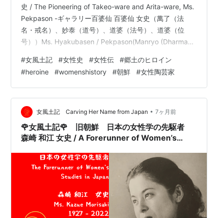
史 / The Pioneering of Takeo-ware and Arita-ware, Ms.
Pekpason -ギャラリー百婆仙 百婆仙 女史（萬了（法
名・戒名）、妙泰（道号）、道婆（法号）、道婆（位
号））Ms. Hyakubasen / Pekpason(Manryo (Dharma
name/preceptual name), Myotai (Dogo name), Doba
#
女風土記
#
女性史
#
女性伝
#
郷土のヒロイン
(Dharma name), Doba (Initial name))1560 - 1656朝鮮王
#
heroine
#
womenshistory
#
朝鮮
#
女性陶芸家
朝 慶尚南道金海郡 生誕Born in Gimh…
•
女風土記 Carving Her Name from Japan
7ヶ月前
🌹女風土記🌹 旧朝鮮 日本の女性学の先駆者
森崎 和江 女史 / A Forerunner of Women’s
Studies in Japan, Ms. Kazue Morisaki