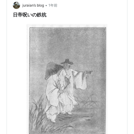
•
れやすく、また朱子学の教義に凝り固まっていた」――
juraian’s blog
1年前
その言説は本当か？ 世界の今を解…
日帝呪いの鉄杭