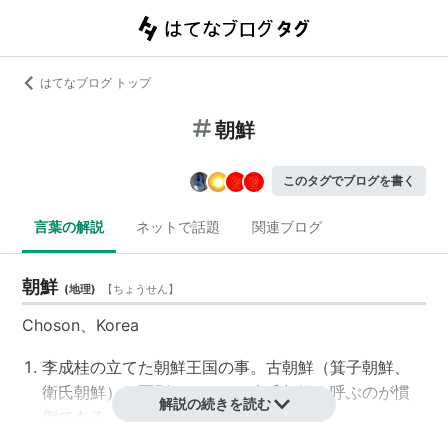
はてなブログ トップ
朝鮮
このタグでブログを書く
言葉の解説
ネットで話題
関連ブログ
朝鮮
(
地理
)
【
ちょうせん
】
Choson、Korea
李成桂の立てた朝鮮王国の事。古朝鮮（箕子朝鮮、
衛氏朝鮮）と区別するために
李氏朝鮮
と呼ぶのが慣
解説の続きを読む
例である。
朝鮮半島。東アジアの端にある半島の名。韓国（大