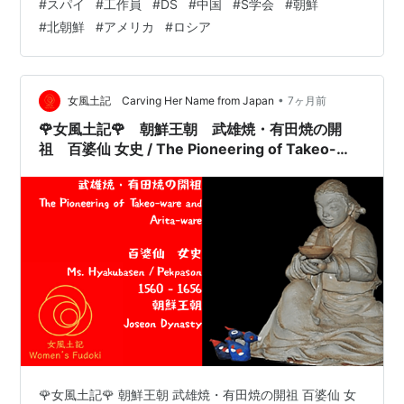
1910年、
日韓併合
により日本の植民地となる。民族運動
#
スパイ
#
工作員
#
DS
#
中国
#
S学会
#
朝鮮
業の社員の調査も することになるでしょう。 ようやく日
は厳しく弾圧され、朝鮮語の教育は冷遇された。特に第
#
北朝鮮
#
アメリカ
#
ロシア
本の立て直しが始まり ますが注意しないといけないのは
二次世界大戦時には朝鮮語の抑圧も民族運動への弾圧も
官僚の中にも沢山いるので今回の 国家情報局自体を骨抜
厳しくなり、朝鮮語の学校教育はほぼ壊滅した。また日
きにされな いように注視していかないとね。 ところ
が・・・ とんでもない人達がいますね！ なんと、日本の
•
女風土記 Carving Her Name from Japan
7ヶ月前
本軍に性奴隷として使われた女性たちの主な出身地とし
技術情報…
て、日本本土、中国と並んだ。第二次世界大戦が終結
🌹女風土記🌹 朝鮮王朝 武雄焼・有田焼の開
祖 百婆仙 女史 / The Pioneering of Takeo-
し、日本から分離され南北に分割される(1945)。1948
ware and Arita-ware, Ms. Pekpason
年までは南部はアメリカの軍政が、北部ではソ連の実質
支配が続く。1948年、大韓民国および朝鮮民主主義人
民共和国が成立。1950年から朝鮮戦争が勃発。1953年
休戦協定が成立し休戦状態のまま現在に至る。
🌹女風土記🌹 朝鮮王朝 武雄焼・有田焼の開祖 百婆仙 女