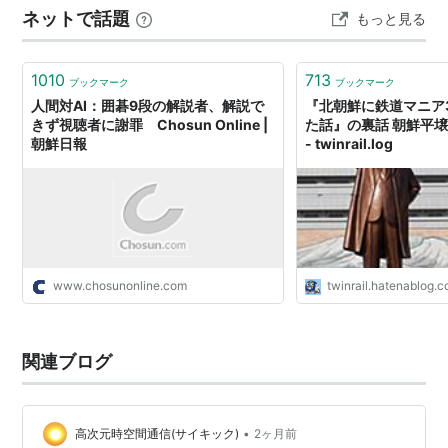
への干渉をやめる。高句麗の残党も周辺部族と連合し中
ネットで話題
もっと見る
は、 善徳では身長低めだったのに 馬医ではスラリとした
国東北部を中心に勃海(698-926)と言う国を作り勢力を
高身長。 善徳の…
広げた。
1010
713
ブックマーク
ブックマーク
人間対AI：囲碁9段の解説者、解説で
『北朝鮮に鉄道マニア
統一新羅は、唐の滅亡と共に政情不安定となり、後三国
きず視聴者に謝罪 Chosun Online |
た話』の裏話 朝鮮平壌開
時代と言われる時代に入る、後百済、後高句麗と言った
朝鮮日報
- twinrail.log
国が興るが、そのうち高麗が勢力を伸ばし再統一を果た
す(918-1392)。高麗は前期には国内には皇帝号を名乗
り、小中華思想を見せた。
元の時代に入ると、高麗は元と激しく戦争を行ったが、
www.chosunonline.com
twinrail.hatenablog.
結局は服属した。服属後は高麗の小中華思想を表す王家
の用語は格下のものに変更された。また高麗王族は元の
都に住み、モンゴル貴族の娘との結婚を繰り返した。こ
関連ブログ
の時代、済州島はモンゴルの直轄地になっていた。
明が起こり、元が北に逃れると（北元）その高麗政権で
•
高次元時空間通信(サイキック)
2ヶ月前
は、明と北元とどちらに帰属するかを巡っての政局混乱