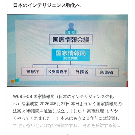
日本のインテリジェンス強化へ
が続き、ここに軍人である李成桂のクーデターが起こ
り、高麗は滅びる。
李成桂は、明に上奏し朝鮮と言う国号を承る。これが李
氏朝鮮(1394-1897)の始まりである。
明滅亡後は、清に服属し、政争と秀吉の出兵以外は割合
平穏な時代が続く。しかしこれは欧米列強の東アジア進
出と共に瓦解する。1894年日清戦争で日本が勝ったこ
とにより、朝鮮を影響下に置こうとする日本の動きも合
って、朝鮮は清朝との宗属関係を解消する。1897年に
は大韓帝国と改称。しかし日本の侵出は相変わらず、国
W695-08 国家情報局（日本のインテリジェンス強化
内も日本に対抗するためにロシアに近づこうとする勢力
へ）法案成立 2026年5月27日 本日ようやく国家情報局の
や、独立派、日本を利用する（乃至日本に利用される）
法案 が参議院を通過し成立しました！ 高市総理 ようや
勢力とに分かれる。日露戦争後は日本の支配力が強ま
くやってくれました！！ 本来はもう２０年前には設置し
り、1905年には事実上日本に制圧される。
て おかないといけない法律ですね。 それを反対する勢力
が多いので 驚きますね。国会議員の調査も 官僚や大手企