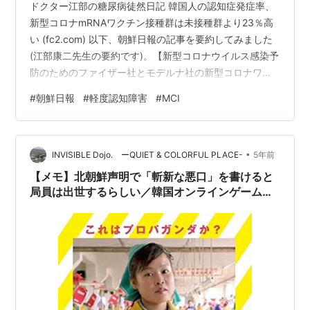
ドクター江部の糖尿病徒然日記 韓国人の認知症発症率、
新型コロナmRNAワクチン接種群は未接種群より23％高
い (fc2.com) 以下、朝鮮日報の記事を要約してみました
(江部康二先生の要約です)。【新型コロナウイルス感染予
防のためのファイザー社とモデルナ社の新型コロナワク
チン」が認知症や軽度認知機能障害の発生リスクを高め
#
朝鮮日報
#
軽度認知障害
#
MCI
る可能性があるという韓国人対象の研究結果が発表され
た。新型コロナウイルス感染の後遺症で認知機能が低下
するという、いわゆる「ブレインフォグ（brain fog）」
•
が、新型コロナワクチン接種で生じる可能性があるとの
INVISIBLE Dojo. ーQUIET & COLORFUL PLACE-
5年前
研究結果はこれが初めてで、その関連性に関心が寄せら
【メモ】北朝鮮声明で「斬新な悪口」を書けると
れている。高麗大…
局員は出世するらしい／韓国オンラインゲームの
歴史（いずれも朝鮮日報から）