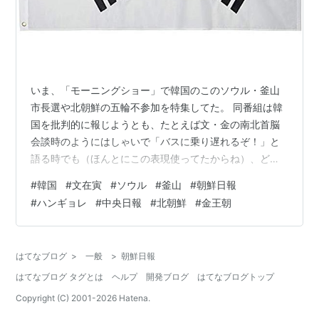
いま、「モーニングショー」で韓国のこのソウル・釜山
市長選や北朝鮮の五輪不参加を特集してた。 同番組は韓
国を批判的に報じようとも、たとえば文・金の南北首脳
会談時のようにはしゃいで「バスに乗り遅れるぞ！」と
語る時でも（ほんとにこの表現使ってたからね）、どっ
ちにせよ煽り気味な部分が目に付くが、本日の放送で、
#
韓国
#
文在寅
#
ソウル
#
釜山
#
朝鮮日報
自分が積極的な使用を推奨していた「金（キム）王朝」
#
ハンギョレ
#
中央日報
#
北朝鮮
#
金王朝
という言葉を、地上波電波で使っていたことは記録して
おく。m-dojo.hatenadiary.com それはそれとして、「ワ
イドショーより、韓国主要新聞は日本語サイトも運営し
はてなブログ
>
一般
>
朝鮮日報
ているんだから、そっちをこういう時は詳しく見た方が
はてなブログ タグとは
ヘルプ
開発ブログ
はてなブログトップ
いいんじゃない？」と番組…
Copyright (C) 2001-
2026
Hatena.