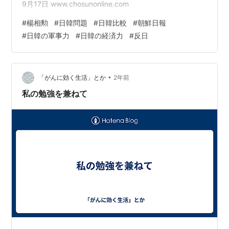
9月17日 www.chosunonline.com
#
楊相勲
#
日韓問題
#
日韓比較
#
朝鮮日報
#
日韓の軍事力
#
日韓の経済力
#
反日
•
「がんに効く生活」とか
2年前
私の勉強を兼ねて