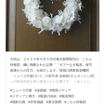
今回は、２０２５年９月５日付東京新聞朝刊の「こちら
特報部」欄に掲載された記事「『タブーなき報道』保守
政権からの圧力」を紹介します。韓国の調査報道機関
「ニュース打破(タパ)」の前代表 金鎔鎮(キムヨンジン)氏
への取材内容を基に構成された記事です。 （★くだんの
ネットサイトの掲載記事(↑)と実物の新聞記事文とで、タ
#
ニュース打破
#
金鎔鎮
#
韓国メディア
イトルや表示方法が異なっています。無料サイトである
#
メディアと権力
#
報道の自由
#
報道弾圧
前者には原文の一部しか掲載されていないため、ここで
#
朝鮮日報
#
非常戒厳
#
東京新聞
#
こちら特報部
は後者から全文を引用します。★文中の大きな段落分け