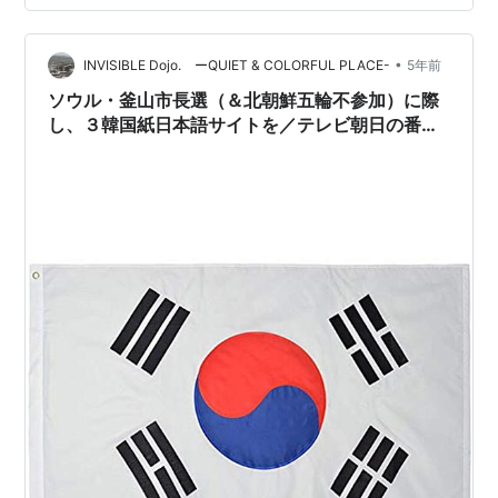
て発表された。北朝鮮のミサイルを国連決議違反、国際
社会に対する脅威と見なす米国の立場を繰り返したもの
•
だとして、文大統領をオウムに例えてからかったもの
INVISIBLE Dojo. ーQUIET & COLORFUL PLACE-
5年前
だ。 ・・・・韓国側に対しては、「文不相応な言いぐ
ソウル・釜山市長選（＆北朝鮮五輪不参加）に際
さ」「特等のあほたち」などと非難した。米国と日本…
し、３韓国紙日本語サイトを／テレビ朝日の番組
で「金王朝」という言葉が使われてた