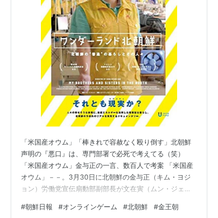
「米国産オウム」「棒きれで容赦なく殴り倒す」北朝鮮
声明の『悪口』は、専門部署で必死で考えてる（笑）
「米国産オウム」金与正の一言、数百人で考案 「米国産
オウム」－－。3月30日に北朝鮮の金与正（キム・ヨジ
ョン）労働党宣伝扇動部副部長が文在寅（ムン・ジェイ
ン）大統領を非難した表現だ。文大統領が北朝鮮の弾道
#
朝鮮日報
#
オンラインゲーム
#
北朝鮮
#
金王朝
ミサイル発射に懸念を表明すると、朝鮮中央通信を通じ