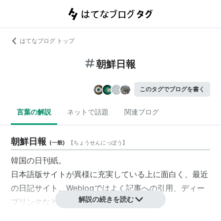
はてなブログ トップ
朝鮮日報
このタグでブログを書く
言葉の解説
ネットで話題
関連ブログ
朝鮮日報
(
一般
)
【
ちょうせんにっぽう
】
韓国の日刊紙。
日本語版サイトが異様に充実している上に面白く、最近
の日記サイト、Weblogではよく記事への引用、ディー
解説の続きを読む
プリンクなどでの紹介が多い。