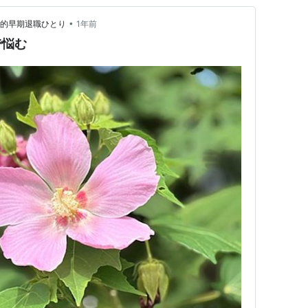
•
動的早期退職ひとり
1年前
で悩む