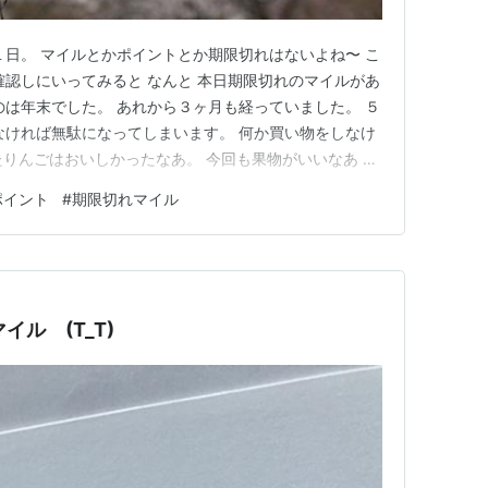
１日。 マイルとかポイントとか期限切れはないよね〜 こ
確認しにいってみると なんと 本日期限切れのマイルがあ
のは年末でした。 あれから３ヶ月も経っていました。 ５
なければ無駄になってしまいます。 何か買い物をしなけ
たりんごはおいしかったなあ。 今回も果物がいいなあ と
後の決定ボタンのところでストップ。 配達予定日が未定
ポイント
#
期限切れマイル
ない。 全然決まってはいないけれど もしかしたら数日
然…
ル (T_T)