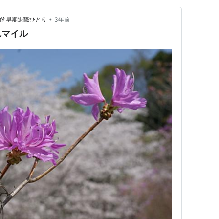
•
動的早期退職ひとり
3年前
れマイル