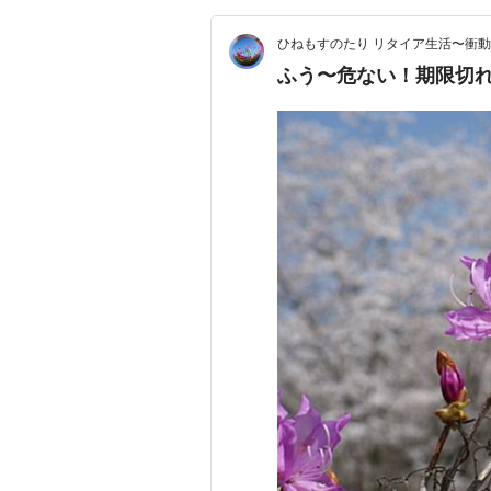
ひねもすのたり リタイア生活〜衝
ふう〜危ない！期限切