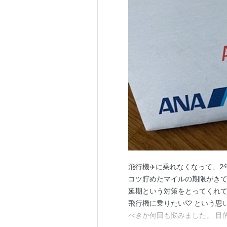
飛行機✈️に乗れなくなって、2
コツ貯めたマイルの期限がきて
延期という対策をとってくれて
飛行機に乗りたい♡ という思
べきか何回も悩みました。 目