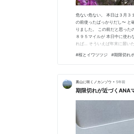
危ない危ない。 本日は３月３
の前使ったばっかりだし〜 と
りました。 この前だと思った
８９５マイルが 本日中に使わ
れば… そういえば年末に届い
欲しいものをクリックして 最
#
桜とイワツツジ
#
期限切れ
なのです。 いつ届くか分から
家を空けるかも。 というか突
•
裏山に咲くノカンゾウ
5年前
期限切れが近づくANAマイ