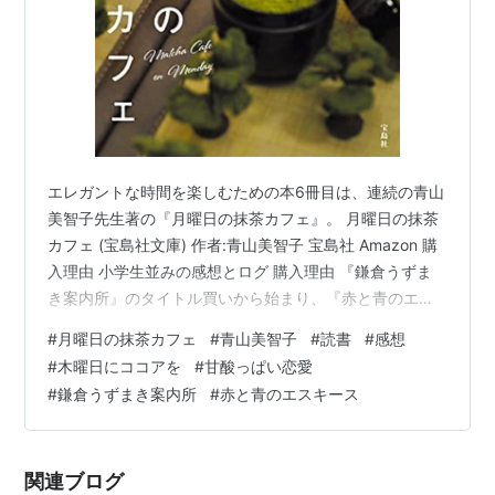
エレガントな時間を楽しむための本6冊目は、連続の青山
美智子先生著の『月曜日の抹茶カフェ』。 月曜日の抹茶
カフェ (宝島社文庫) 作者:青山美智子 宝島社 Amazon 購
入理由 小学生並みの感想とログ 購入理由 『鎌倉うずま
き案内所』のタイトル買いから始まり、『赤と青のエス
キース』をとても楽しんだので青山先生著書を連チャン
#
月曜日の抹茶カフェ
#
青山美智子
#
読書
#
感想
中。直前に読んだ『木曜日にココアを』の続編と聞いて
#
木曜日にココアを
#
甘酸っぱい恋愛
記憶があるうちに読みたかったから。 小学生並みの感想
#
鎌倉うずまき案内所
#
赤と青のエスキース
とログ 短編から構成されているのは、『木曜日にココア
を』と同じ感じ。いつものカフェも出てくるし、『木曜
日にココアを』で登場したけど短編の主役とはならなか
関連ブログ
った人が主役になってい…