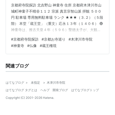
京都府寺院探訪 北吉野山 神童寺 住所 京都府木津川市山
城町神童子不晴谷１１２ 宗派 真言宗智山派 拝観 ５００
円 駐車場 専用無料駐車場 ランク ★★★（３.２）（５段
階） 本堂「蔵王堂」（重文）応永１３年（１４０６） 🔴
神童寺は、推古天皇４年（５９６）聖徳太子が、大観世
音教寺として開き 白鳳４年（６７５）役行者が当地で修
#
京都府寺院探訪
#
京都お寺巡り
#
木津川市寺院
業し蔵王権現を刻み、神童寺とした。 養老６年（７２
#
神童寺
#
仏像
#
蔵王権現
２）北吉野山として大いに栄えた。 しかしながら、治承
４年（１１８０）平資盛の兵火で全焼し、建久元年（１
１９０） 源頼朝が再建するも、元弘元年（１３３１）再
関連ブログ
び兵火により焼失しました。 応永１３年（１４０６）興
福寺により、現在の…
はてなブログ
>
未指定
>
木津川市寺院
はてなブログ タグとは
ヘルプ
開発ブログ
はてなブログトップ
Copyright (C) 2001-
2026
Hatena.