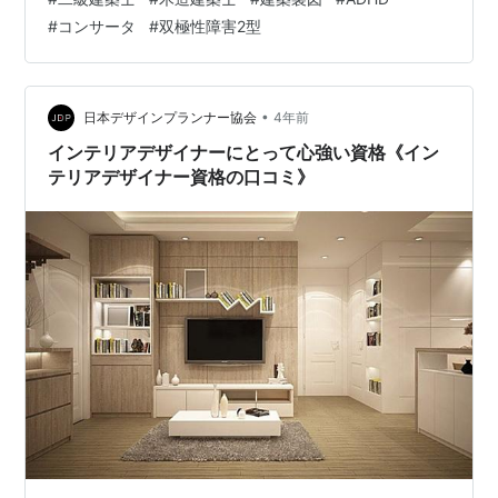
士の資格といえば一級、二級建築士が一般に知られてい
#
コンサータ
#
双極性障害2型
ると思います。 この度、木造建築士という資格を知り、
興味が湧いたため、二級建築士と併願となったわけです
が、皆さんはこの木造建築士の資格をご存知でしたでし
ょうか。資格試験対策専門学校や建築業界では、とかく
•
日本デザインプランナー協会
4年前
木造建築士資格はその価値が矮小…
インテリアデザイナーにとって心強い資格《イン
テリアデザイナー資格の口コミ》