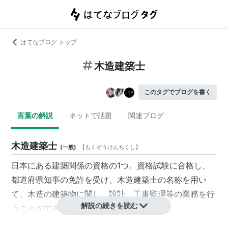
はてなブログ トップ
木造建築士
このタグでブログを書く
言葉の解説
ネットで話題
関連ブログ
木造建築士
(
一般
)
【
もくぞうけんちくし
】
日本にある建築関係の資格の1つ。資格試験に合格し、
都道府県知事の免許を受け、
木造建築士
の名称を用い
て、木造の建築物に関し、設計、工事監理等の業務を行
解説の続きを読む
うことができる。