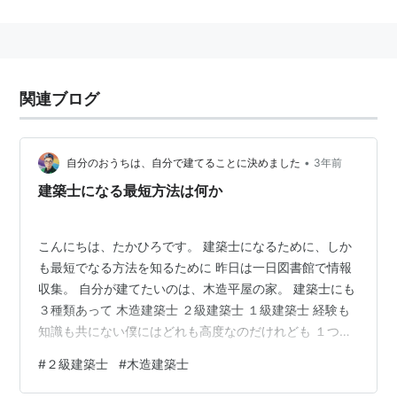
関連ブログ
•
自分のおうちは、自分で建てることに決めました
3年前
建築士になる最短方法は何か
こんにちは、たかひろです。 建築士になるために、しか
も最短でなる方法を知るために 昨日は一日図書館で情報
収集。 自分が建てたいのは、木造平屋の家。 建築士にも
３種類あって 木造建築士 ２級建築士 １級建築士 経験も
知識も共にない僕にはどれも高度なのだけれども １つ分
かったことは、仕事にしたいことより、自分で家を建て
#
２級建築士
#
木造建築士
たいのだから 高度な１級は不要。 また、資格を取得しな
いと建てられないわけではない。自分の家だという 前提