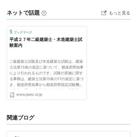
ですけどね。 だから２級か木造の建築士なんですが 木造
ネットで話題
もっと見る
は２級を取ると自動でOKらしい。 木造だけだと、２級の
ないらしい。 ということで勉強するならば２級建築士な
んですね。 という…
5
ブックマーク
平成２７年二級建築士・木造建築士試
験案内
二級建築士試験及び木造建築士試験は、建築
士法第13条の規定に基づいて、都道府県知事
により行われるものです。試験の実施に関す
る事務は、建築士法第15条の17の規定に基づ
き、都道府県知事から都道府県指定試験機関
の指定を受けた財団法人建築技術教育普及セ
www.jaeic.or.jp
ンター（以下「センター」という。）が行い
ます。受験申込に...
関連ブログ