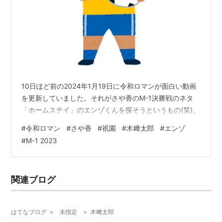
10日ほど前の2024年1月19日に令和ロマンが面白い動画
を更新していました。それがさや香のM-1決勝戦のネタ
「ホームステイ」のエンゾくんを探そうというもの(笑)。
#
令和ロマン
#
さや香
#
祇園
#
木﨑太郎
#
エンゾ
#
M-1 2023
関連ブログ
はてなブログ
>
未指定
>
木﨑太郎