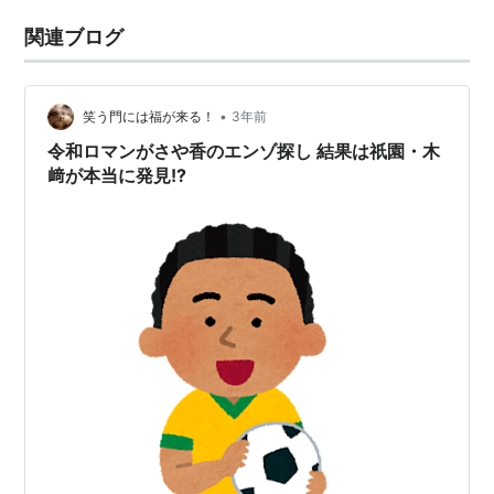
関連ブログ
•
笑う門には福が来る！
3年前
令和ロマンがさや香のエンゾ探し 結果は祇園・木
﨑が本当に発見!?