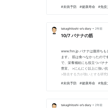
40歳から検診を始めるようお
#
未病予防
#
健康寿命
#
免疫
い、私も４０歳過ぎから受診
康寿命を伸ばして充実し…
•
takagihitoshi-sr’s diary
2年前
10/7 バナナの筋
www.fnn.jp バナナは
ます。 筋は食べなかったので
で、栄養補給にも役立つバナナ
豊富。 >にんにく以上に強い
>除去する力が強いとする研究
や筋は、果肉より栄養が豊富で、
#
未病予防
#
健康寿命
#
免疫
ります。 外の皮はちょっと、
いう部分。1gほどの量ですが
•
takagihitoshi-sr’s diary
2年前