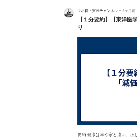
•
マネ得・実践チャンネル
5ヶ月前
【１分要約】【東洋医
り
要約 健康は車や家と違い、正