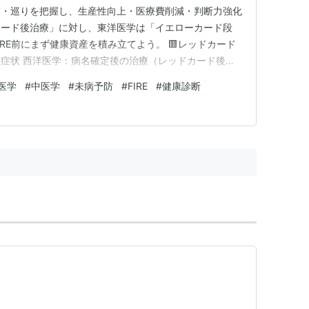
質・巡りを把握し、生産性向上・医療費削減・判断力強化
カード後治療」に対し、東洋医学は「イエローカード段
RE前にまず健康資産を積み立てよう。 🟥レッドカード
症状 西洋医学：病名確定後の治療（レッドカード後）
して未病改善（イエローカード段階） 要注意サイン：
医学
#
中医学
#
未病予防
#
FIRE
#
健康診断
が出る 冷え・便秘が続く これを無視すると、金融資産も
＝資産の静かな取り…