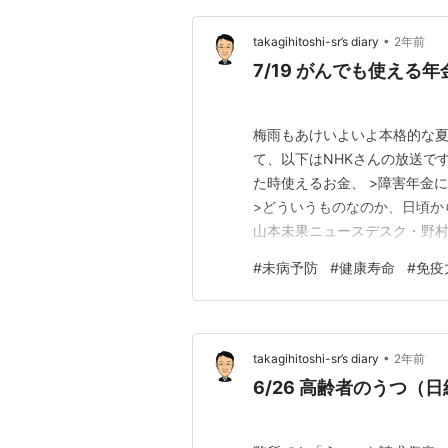
•
takagihitoshi-sr’s diary
2年前
7/19 がんでも使える
梅雨もあけいよいよ本格的な夏
て、以下はNHKさんの放送で
た時使えるお金、 >障害年金
>どういうものなのか、日頃か
山本未果ニュースデスク・野村優夫
障害年金は経済的な支援策です
#
未病予防
#
健康寿命
#
免疫
•
takagihitoshi-sr’s diary
2年前
6/26 高齢者のうつ（