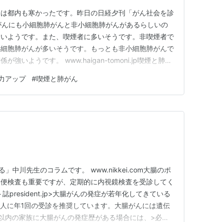
 今朝は都内も寒かったです。昨日の日経夕刊「がん社会を診
com 肺がんにも小細胞肺がんと非小細胞肺がんがあるらしいの
すいようです。また、喫煙者に多いそうです。非喫煙者で
小細胞肺がんが多いそうです。もっとも非小細胞肺がんで
いようです。 www.haigan-tomoni.jp喫煙と肺が
く、健康のためやめるにこしたことがないということでし
力アップ
#
喫煙と肺がん
働き充実した人生を過ごしたいですね。
」中川先生のコラムです。 www.nikkei.com大腸のポ
。便検査も重要ですが、定期的に内視鏡検査を受診してく
president.jp>大腸がんの発症が若年化してきている
>人に年1回の受診を推奨しています。大腸がんには遺伝
以内の家族に大腸がんの発症歴がある場合には、>必ず