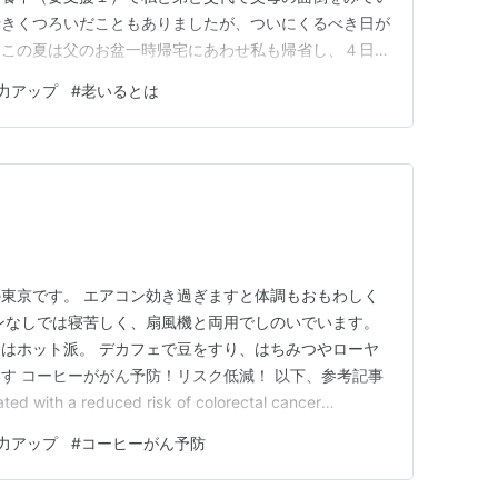
行きくつろいだこともありましたが、ついにくるべき日が
。この夏は父のお盆一時帰宅にあわせ私も帰省し、４日間
ができないなか、夜間５回の排尿時に尿瓶での排尿を失敗
力アップ
#
老いるとは
り、それでも悪びれず母に悪態をつくところは昔のままで
に「順番だから」となだめな…
東京です。 エアコン効き過ぎますと体調もおもわしく
ンなしでは寝苦しく、扇風機と両用でしのいでいます。
はホット派。 デカフェで豆をすり、はちみつやローヤ
す コーヒーががん予防！リスク低減！ 以下、参考記事
ted with a reduced risk of colorectal cancer
ality - Oyelere - 2024 - International…
力アップ
#
コーヒーがん予防