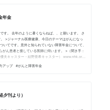
年金年金
です。 去年のように暑くならねば、、と願います。 さ
す。 >ジャーナル医療健康、今日のテーマはがんになっ
についてです。意外と知られていない障害年金について、
らがん患者と接している医師に伺います。 >（聞き手：
キャスター・結野亜希キャスター） www.nhk.or.jp
。 利用できるといいですね。
力アップ
#
がんと障害年金
日経夕刊より）