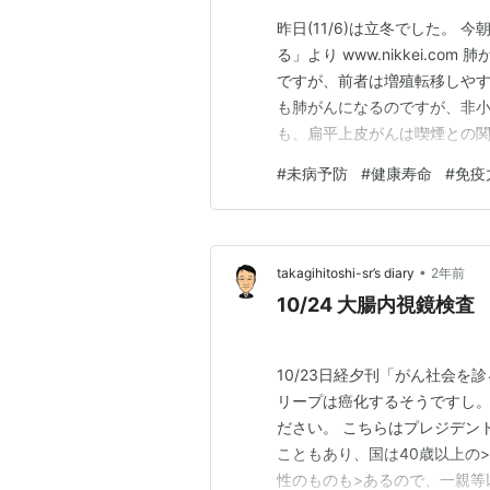
昨日(11/6)は立冬でした。
る」より www.nikkei.
ですが、前者は増殖転移しや
も肺がんになるのですが、非
も、扁平上皮がんは喫煙との関係が強
んはやはり因果関係として強
#
未病予防
#
健康寿命
#
免疫
ょうか。健康を維持して長く
•
takagihitoshi-sr’s diary
2年前
10/24 大腸内視鏡検査
10/23日経夕刊「がん社会を診る
リープは癌化するそうですし
ださい。 こちらはプレジデント誌
こともあり、国は40歳以上の
性のものも>あるので、一親等