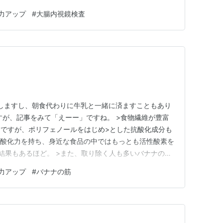
勧めします。食事の西洋化も一因というようです。は
力アップ
#
大腸内視鏡検査
しています。最初は６つポリープが見つかりましたよ。健
腹持ちもしますし、朝食代わりに牛乳と一緒に済ますこともあり
すが、記事をみて「えーー」ですね。 >食物繊維が豊富
ですが、ポリフェノールをはじめ>とした抗酸化成分も
抗酸化力を持ち、身近な食品の中ではもっとも活性酸素を
結果もあるほど。 >また、取り除く人も多いバナナの皮
外の皮は>果肉の1.5倍のカリウムや2.6倍の鉄分があ
力アップ
#
バナナの筋
、ですが、 >バナナの筋は、栄養を送るための維管束と
、…