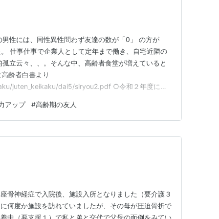
の男性には、同性異性問わず友達の数が「0」 の方が
た。 仕事仕事で企業人として定年まで働き、自宅近隣の
的孤立云々、、。そんな中、高齢者食堂が増えていると
ちらは高齢者白書より
eisaku/juten_keikaku/dai5/siryou2.pdf ○令和２年度に内
ﾞｲﾂ、ｽｳｪｰﾃﾞﾝ）の60歳以上の男女を対象に行った調査に
力アップ
#
高齢期の友人
に関する国際比較調査①出典：内閣府「第９…
年座骨神経症で入院後、施設入所となりました（要介護３
週に何度か施設を訪れていましたが、その母が圧迫骨折で
療養中（要支援１）で私と弟と交代で父母の面倒をみてい