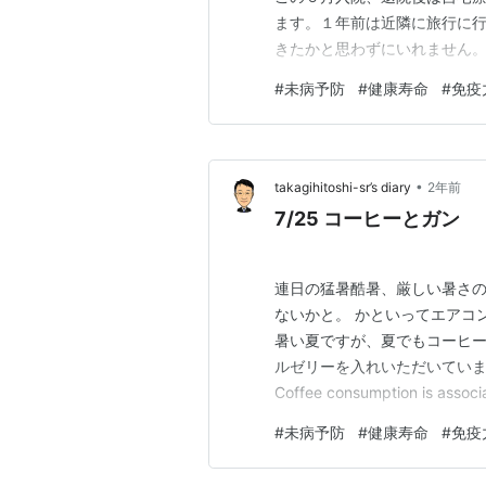
ます。１年前は近隣に旅行に
きたかと思わずにいれません
お世話をしました。自力歩行
#
未病予防
#
健康寿命
#
免疫
して玄関先を尿だまりにした
した。「情けない」となじる母
•
takagihitoshi-sr’s diary
2年前
7/25 コーヒーとガン
連日の猛暑酷暑、厳しい暑さの
ないかと。 かといってエアコ
暑い夏ですが、夏でもコーヒー
ルゼリーを入れいただいていま
Coffee consumption is associa
recurrence and all‐cause mort
#
未病予防
#
健康寿命
#
免疫