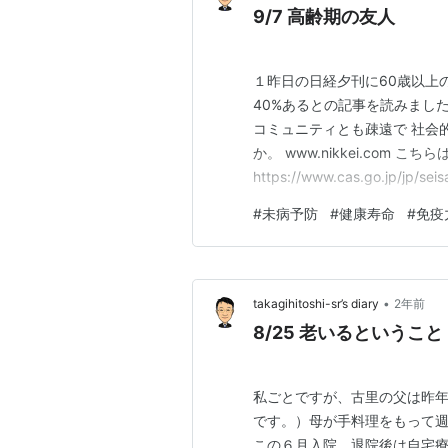
9/7 高齢期の友人
１昨日の日経夕刊に60歳以上
40%あるとの記事を読みまし
コミュニティとも疎遠で 社会
か。 www.nikkei.com こ
https://www.cas.go.jp/jp/s
閣府が４か国（日本、ｱﾒﾘｶ、ﾄ
#
未病予防
#
健康寿命
#
免疫
よると、高齢者の生活と意識
•
takagihitoshi-sr’s diary
2年前
8/25 老いるということ
私ごとですが、古里の父は昨
です。）母が手料理をもって
この６月入院、退院後は自宅