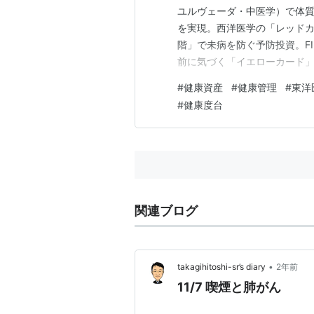
ユルヴェーダ・中医学）で体
を実現。西洋医学の「レッド
階」で未病を防ぐ予防投資。FI
前に気づく「イエローカード」
東洋医学：不調予兆をキャッチ
#
健康資産
#
健康管理
#
東洋
なんとなく疲れる 理由なく涙
#
健康度台
健康資産も強制退場。不調放置
関連ブログ
•
takagihitoshi-sr’s diary
2年前
11/7 喫煙と肺がん