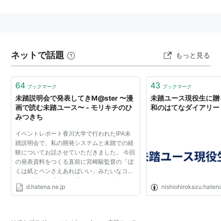
ネットで話題
もっと見る
64
43
ブックマーク
ブックマーク
未踏説明会で発表してきM@ster 〜漫
未踏ユース現役生に贈る
画で読む未踏ユース〜 - モリキチのひ
和のはてなダイアリー
みつきち
イベントレポート香川大学で行われたIPA未
踏説明会で、私の開発システムと未踏での経
験についてお話させていただきました。 今回
の発表資料をつくる直前に宮崎駿監督の「ぼ
くは紙とペンさえあればいい」みたいなコメ
ントを読んで感動した私は、いきおい余っ
d.hatena.ne.jp
nishiohirokazu.haten
て、気がついたらこんなのをつくってしまっ
ていた。後悔はして...