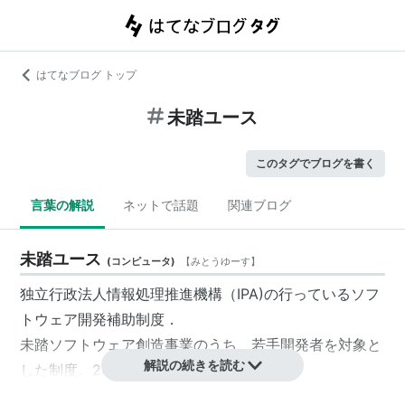
はてなブログ トップ
未踏ユース
このタグでブログを書く
言葉の解説
ネットで話題
関連ブログ
未踏ユース
(
コンピュータ
)
【
みとうゆーす
】
独立行政法人
情報処理推進機構
（
IPA
)の行っているソフ
トウェア開発補助制度．
未踏ソフトウェア創造事業
のうち、若手開発者を対象と
解説の続きを読む
した制度。2002年から実施されている。
特に話題となった主な採択事業に「SoftEther」など。