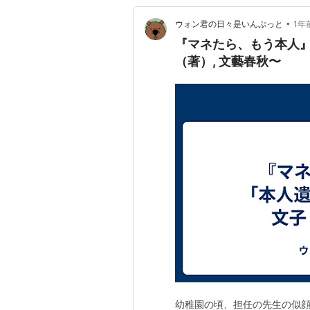
•
ウォン君の日々是いんぷっと
1年
『マネたら、もう本人』〜
（著）, 文藝春秋〜
幼稚園の頃、担任の先生の似