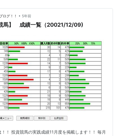
•
ブログ！！
5年前
馬】 成績一覧（20021/12/09)
！！ 投資競馬の実践成績11月度を掲載します！！ 毎月