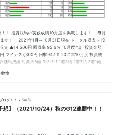
！！ 投資競馬の実践成績10月度を掲載します！！ 毎月
！！ 2021年1月～10月31日現在 トータル収支↓ 投
支 ▲14,500円 回収率 95.6％ 10月度合計 投資金額
00円 マイナス7,300円 回収94.1％ 2021年10月度 投資競
価馬成績 対象馬8頭 3-3-1-1 1着3頭 2着3頭 3着1頭
率 75％ 複勝率87.5％ 10月度は対象馬が8頭！！勝負した
本命命
•
ブログ！！
5年前
想】（2021/10/24）秋のG12連勝中！！