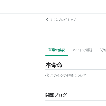
はてなブログ トップ
言葉の解説
ネットで話題
関
本命命
このタグの解説について
関連ブログ