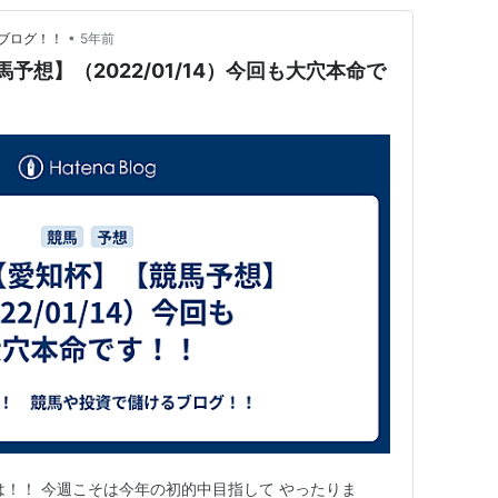
•
ブログ！！
5年前
馬予想】（2022/01/14）今回も大穴本命で
は！！ 今週こそは今年の初的中目指して やったりま