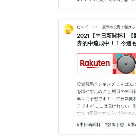
ですがこちらも 前走の東スポ
なってますが この…
ビンゴ ！！ 競馬や投資で儲ける
2021【中日新聞杯】【競
券的中達成中！！今週
投資競馬ランキング こんばんは
を増やすためにも 明日の中日
早々に予想です！！ 中日新聞杯
デですが ここは負けれない一
すが 4回目ですし今だ浜中さ
で！！ ダービージョッキーの意
#
中日新聞杯
#
競馬予想
#
本
重賞未勝利なんですよね・・・
です！！ 後は、川田さ…