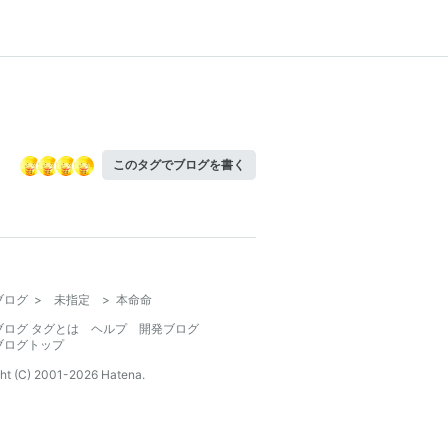
このタグでブログを書く
ブログ
>
未指定
>
本命命
ブログ タグとは
ヘルプ
開発ブログ
ブログトップ
ht (C) 2001-
2026
Hatena.