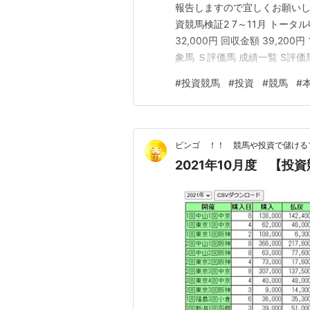
報告しますので宜しくお願いします
資競馬検証2 7～11月 トータル収
32,000円 回収金額 39,200円
象馬 Ｓ評価馬 成績一覧 S評価馬成
外・・0頭 勝率 100％ 連率 
#
投資競馬
#
投資
#
競馬
#
3頭とも単オッズ…
ビンゴ ！！ 競馬や投資で儲ける
2021年10月度 【投資競