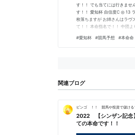
す！！ でも当てには行きませ
す！！ 愛知杯 自信度C ◎ 1
枚落ちますが お姉さんはラヴ
て！！ 本命指名で！！ 中団
待しとります！！ ○ 1 ルビ
#
愛知杯
#
競馬予想
#
本命命
ロと レジェンド武さんに期待
い！！ 上りは上位の…
関連ブログ
ビンゴ ！！ 競馬や投資で儲ける
2022 【シンザン記念
ての本命です！！