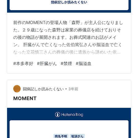
前作のMOMENTの登場人物「森野」が主人公になりまし
た。２９歳になった森野は家業の葬儀店を続けておりそ
の後の物語が展開されます。お葬式関連のお話がメイ
ン。 肝臓がんで亡くなった佐伯篤弘さんや脳溢血で亡く
なった立花慎三さんの葬儀の後に遺族から謎めいた依頼
が森野に降りかかります。いい意味で森野はおせっかい
#
本多孝好
#
肝臓がん
#
禁煙
#
脳溢血
なのでどんどん深みにはまっていくところが楽しいで
す。 今回読んでいてすっきりした場面は森野が禁煙した
ところ。前作は喫煙シーンが多くてイライラしていたの
•
で森野の禁煙をした描写で好感度が上がりました。今時
闘病記しか読みたくない
3年前
喫煙シーンを重要シーンに持ってくるとかダサいですか
MOMENT
ら。 森野と神田のその後もわかったのでさらにそ…