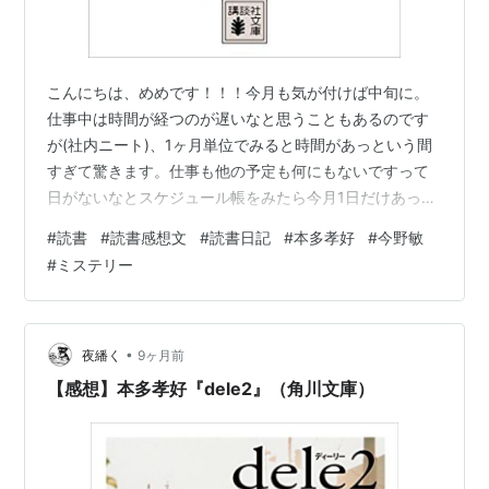
こんにちは、めめです！！！今月も気が付けば中旬に。
仕事中は時間が経つのが遅いなと思うこともあるのです
が(社内ニート)、1ヶ月単位でみると時間があっという間
すぎて驚きます。仕事も他の予定も何にもないですって
日がないなとスケジュール帳をみたら今月1日だけあった
ので大掃除するぞ密かに計画を立てています。 さて、今
#
読書
#
読書感想文
#
読書日記
#
本多孝好
#
今野敏
週の読書記録です！ 今週も引き続きミステリーなんです
#
ミステリー
が・・・。とりあえずいってみましょう！！！ 1.スクー
プ 著者：今野敏テレビ報道局社会部に所属する記者であ
る主人公。素行に問題はあるが、独自の人脈と人の懐に
するりと入っていける人柄、天性の好奇心で数々のスク
•
夜繙く
9ヶ月前
ープをものにする。情報源である刑事…
【感想】本多孝好『dele2』（角川文庫）