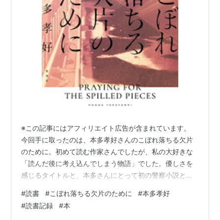
真夜中の五分前five minutes to tomorrow
side-A（新潮社）
ISBN:4104716014
（単行
本）
真夜中の五分前five minutes to tomorrow
side-B（新潮社）
ISBN:4104716022
（単行
本）
共著など
小説推理新人賞受賞作アンソロジー〈1〉（双葉
社）
ISBN:4575507512
（文庫）
※この記事にはアフィリエイト広告が含まれています。
今回手に取ったのは、本多孝好さんのこぼれ落ちる欠片
I love you（祥伝社）
ISBN:4396632517
（単
のために。初めて読む作家さんでしたが、私の大好きな
行本）
「読んだ後に考え込んでしまう物語」でした。優しさを
感じるタイトルと、本多さんにとって初の警察小説とい
うことで「推理要素もあるかな？」と思い、惹かれるよ
#
読書
#
こぼれ落ちる欠片のために
#
本多孝好
うに選びました。 【あらすじ】警視庁捜査一課のモブ顔
#
読書記録
#
本
な刑事・和泉と、言葉数の少ない美人刑事・瀬良。和泉