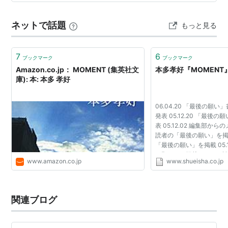
は新たに無口で何を考えているかわからない瀬良最初は
手を焼きます。しかし捜査を進めるうち、瀬良が持つ
ネットで話題
もっと見る
「研ぎ澄まされた観察眼」で他人の嘘や違和感を見抜い
ていくことに気づき始めます。 物語は三つの連作短…
7
6
ブックマーク
ブックマーク
Amazon.co.jp： MOMENT (集英社文
本多孝好『MOMENT
庫): 本: 本多 孝好
06.04.20 「最後の願
発表 05.12.20 「最後
表 05.12.02 編集部か
読者の「最後の願い」を掲載 0
「最後の願い」を掲載 05.1
の願い」を掲載 05.11.1
www.amazon.co.jp
www.shueisha.co.jp
い」を掲載 05.11.04 
を掲載 05.10....
関連ブログ