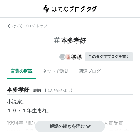
はてなブログ トップ
本多孝好
このタグでブログを書く
言葉の解説
ネットで話題
関連ブログ
本多孝好
(
読書
)
【
ほんだたかよし
】
小説家。
１９７１年生まれ。
1994年「眠りの海」で第１６回小説推理新人賞受賞
解説の続きを読む
1999年「眠りの海」を収録した『MISSING』で単行本