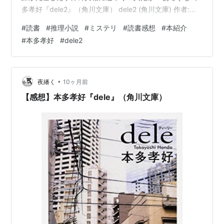
多孝好『dele2』（角川文庫） dele2 (角川文庫) 作者:本
多 孝好 KADOKAWA Amazon 依頼人が死んだ時に秘密の
#
読書
#
推理小説
#
ミステリ
#
読書感想
#
本紹介
データを削除する仕事、祐太郎の妹が死亡した事件の真
#
本多孝好
#
dele2
相に近づく二人だが... あらすじ 『dele.LIFE（ディーリ
ー・ドット・ライフ）』は、依頼人が死んだときに動き
出す。 故人より託された秘密のデータを削除するのが、
この会社の仕事だ。 所…
•
夜繙く
10ヶ月前
【感想】本多孝好『dele』（角川文庫）