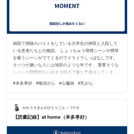
病院で掃除のバイトをしている大学生の神田と入院して
いる患者たちとの物語。 しょっちゅう喫煙シーンや煙草
を吸うシーンがでてくるのでイライラしっぱなしです。
タバコが嫌いな人には地獄のような本です。 重要そうな
シーンが喫煙所から始まる時点で嫌な予感はしていまし
たがここまで煙草がでてくると本をぶん投げたくなりま
#
本多孝好
#
喉頭がん
#
心臓病
#
乳がん
す。 出てくる患者はみな個性的。死期が近い有馬さん(病
名不明)、喉頭がんの三枝さん、心臓病(病名不明)の今井
美子ちゃん、乳がんの上田さん等々。上田さんの生き方
•
が切なすぎる。 森野の存在は不要だった気がします。幼
かわうそまんのひとりごと
3年前
馴染でせっかく神田が人間臭くなるせっかくの相手なの
【読書記録】at home（本多孝好）
に森野に対しても鈍い神田にイライラ。…