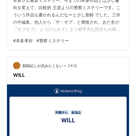
本多さん最新ミステリー。今までの本多作品とは少し趣
向を変えて、比較的 王道よりの警察ミステリーです。こ
ういう作品も書かれるんだなーと少し新鮮 でした。三作
の中編集。他人から「ザ・モブ」と揶揄され、あだ名が
『モブモブ』 とつけられてしまう程平凡な顔立ちの和泉
と、恐ろしく美人だが対人恐怖症で 他人と会話すること
#
本多孝好
#
警察ミステリー
ができない瀬良、凸凹な刑事二人がコンビを組み、難事
件に 挑むバディもの。和泉は平凡を絵に書いたような顔
立ちだが、取り調べのスペシャ リストと呼ばれる先輩か
•
ら教え込まれた聴取術が武器。モデルのような瀬良は 刑
闘病記しか読みたくない
3年前
事とは思えない程人と接することが苦手だが、類まれな
WILL
観察眼を持ち、小さな 違和感を見逃さ…