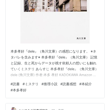
本多孝好『dele』（角川文庫）の感想になります。 ※ネ
タバレを含みます※ 本多孝好『dele』（角川文庫） 記憶
と記録、生と死からデータが残す依頼人の想いにも触れ
ていくミステリ あらすじ 本多孝好『dele』（角川文庫）
dele (角川文庫) 作者:本多 孝好 KADOKAWA Amazon 記
憶と記録、生と死からデータが残す依頼人の想いにも触
#
読書
#
ミステリ
#
推理小説
#
読書感想
#
本紹介
れていくミステリ あらすじ 【あなたの死後、不要となる
#
本多孝好
データを削除いたします。】 罪の証。不貞の写真。隠し
続けた真実。『dele.LIFE』で働く圭司と祐太郎の仕事
は、秘密のデータを消すだけ――のはずだった。 あなた