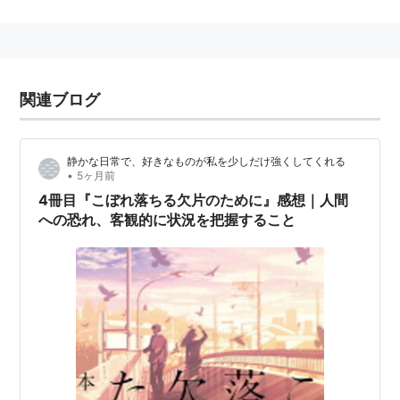
デビュー
2000年初の長編『ALONE TOGETHER』を刊行
2002年連作短編集『MOMENT』を刊行
2004年刊行の『真夜中の五分前』が第132回直木賞候補
関連ブログ
作
著作
静かな日常で、好きなものが私を少しだけ強くしてくれる
•
5ヶ月前
MISSING（双葉社）
ISBN:4575233757
（単
4冊目『こぼれ落ちる欠片のために』感想｜人間
行本）/
ISBN:4575508039
（文庫）
への恐れ、客観的に状況を把握すること
MOMENT（集英社）
ISBN:4087746046
（単
行本）/
ISBN:4087478599
（文庫）
ALONE TOGETHER（双葉社）
ISBN:4575234028
（単行本）/
ISBN:4575508446
（文庫）
Fine days―恋愛小説（祥伝社）
ISBN:4396632223
（単行本）/
ISBN:4396332971
（文庫）