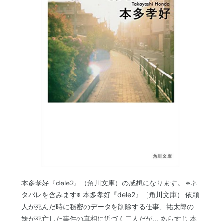
本多孝好『dele2』（角川文庫）の感想になります。 ※ネ
タバレを含みます※ 本多孝好『dele2』（角川文庫） 依頼
人が死んだ時に秘密のデータを削除する仕事、祐太郎の
妹が死亡した事件の真相に近づく二人だが... あらすじ 本