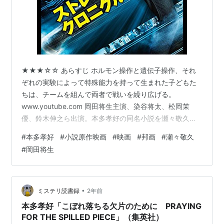
★★★☆☆ あらすじ ホルモン操作と遺伝子操作、それ
ぞれの実験によって特殊能力を持って生まれた子どもた
ちは、チームを組んで両者で戦いを繰り広げる。
www.youtube.com 岡田将生主演、染谷将太、松岡茉
優、鈴木伸之ら出演。本多孝好の同名小説を瀬々敬久監
督が映画化。126分。 感想 母体へのホルモン操作により
#
本多孝好
#
小説原作映画
#
映画
#
邦画
#
瀬々敬久
予知能力を持って生まれた青年が主人公だ。同じように
#
岡田将生
特殊能力を持つ仲間とともに政府の裏の仕事をしてい
る。彼らの前に別の実験、遺伝子操作によって特殊能力
を持って生まれた集団が現れ、両者による戦いが始ま
る。 序盤はそんな彼らの特殊能力を使った戦いぶりが描
•
ミステリ読書録
2年前
かれる。それぞれがどんな能力を持って…
本多孝好「こぼれ落ちる欠片のために PRAYING
FOR THE SPILLED PIECE」（集英社）