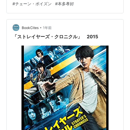
#
チェーン・ポイズン
#
本多孝好
ポイズン』。 講談社創業百周年記念書き下ろし作品。 な
お単行本が発売されたのは2008年。 あらすじ 「本当に
死ぬ気なら、一年待ちませんか？」、 一年我慢すれば、
•
楽に死ねる手段を差し上げると言われた女性は、 十三年
BookCites
1年前
もぐずぐずと居続けた会社をあっさりと辞めてしまう。
「ストレイヤーズ・クロニクル」 2015
そして、…