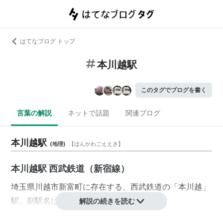
はてなブログ トップ
本川越駅
このタグでブログを書く
言葉の解説
ネットで話題
関連ブログ
本川越駅
(
地理
)
【
ほんかわごええき
】
本川越駅 西武鉄道（新宿線）
埼玉県
川越市
新富町
に存在する、
西武鉄道
の「
本川越
」
駅。副駅名は「
時の鐘と蔵のまち
」。
解説の続きを読む
「
小江戸
」と呼ばれる
川越
の観光名所を訪ねる際に最も