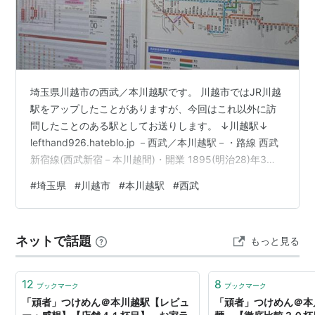
台駅
恋ヶ窪駅
国分寺駅
）
料金が別途かかる列車
特急「
小江戸
」
埼玉県川越市の西武／本川越駅です。 川越市ではJR川越
○
リスト
：
駅キーワード
駅をアップしたことがありますが、今回はこれ以外に訪
○
リスト
：
駅つきキーワード
問したことのある駅としてお送りします。 ↓川越駅↓
lefthand926.hateblo.jp －西武／本川越駅－・路線 西武
新宿線(西武新宿－本川越間)・開業 1895(明治28)年3月
21日・訪問 2011(平成23)年5月・１日あたり平均乗車人
#
埼玉県
#
川越市
#
本川越駅
#
西武
員 26,753 人／日 (2019年)・近隣の都市駅 (西武新宿方
面) 狭山市駅 ⇒3駅 ・鉄道での所要時間 東京駅から：1時
間13分 大阪駅から：4時間4分 ※AM9:00発での最短時
ネットで話題
もっと見る
間・駅規模ランク ホーム ★★★★☆ …2面3線 跨線橋…
12
8
ブックマーク
ブックマーク
「頑者」つけめん＠本川越駅【レビュ
「頑者」つけめん＠本