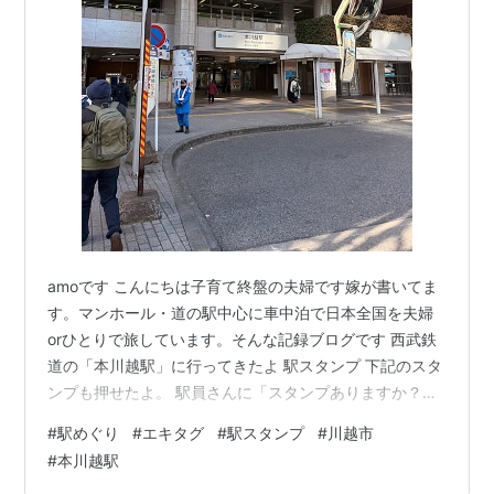
amoです こんにちは子育て終盤の夫婦です嫁が書いてま
す。マンホール・道の駅中心に車中泊で日本全国を夫婦
orひとりで旅しています。そんな記録ブログです 西武鉄
道の「本川越駅」に行ってきたよ 駅スタンプ 下記のスタ
ンプも押せたよ。 駅員さんに「スタンプありますか？」
って聞いてみてください 自動販売機 マンホール 川越市
#
駅めぐり
#
エキタグ
#
駅スタンプ
#
川越市
近辺の観光は るるぶ埼玉 川越 秩父 鉄道博物館'26 JTBパ
#
本川越駅
ブリッシング Amazon 決定版 日本の名城 第47号(川越