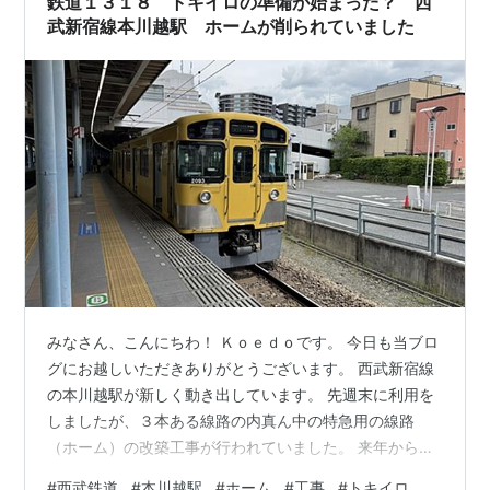
鉄道１３１８ トキイロの準備が始まった？ 西
乗り換えがで…
武新宿線本川越駅 ホームが削られていました
みなさん、こんにちわ！ Ｋｏｅｄｏです。 今日も当ブロ
グにお越しいただきありがとうございます。 西武新宿線
の本川越駅が新しく動き出しています。 先週末に利用を
しましたが、３本ある線路の内真ん中の特急用の線路
（ホーム）の改築工事が行われていました。 来年から運
転開始されるライナー列車「トキイロ」に関する工事か
#
西武鉄道
#
本川越駅
#
ホーム
#
工事
#
トキイロ