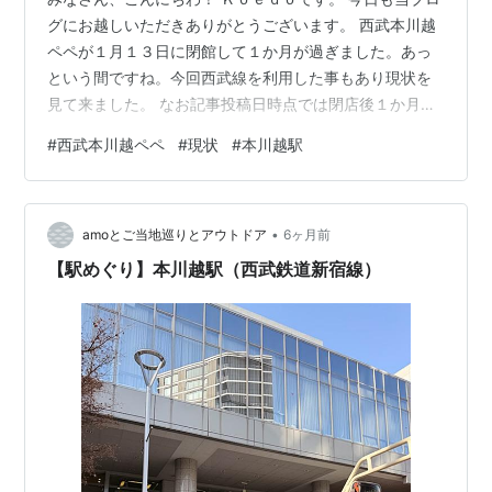
グにお越しいただきありがとうございます。 西武本川越
ペペが１月１３日に閉館して１か月が過ぎました。あっ
という間ですね。今回西武線を利用した事もあり現状を
見て来ました。 なお記事投稿日時点では閉店後１か月が
経過していますが、写真撮影日、訪問日は２月７日で
#
西武本川越ペペ
#
現状
#
本川越駅
す。 閉館したペペ全景を撮影。いつもと変わらないよう
に見えます。 ですが近くに寄ってみると入口は閉鎖、シ
ョップはシャッターが下りており、明らかに営業してい
•
ないのがわかります。 入り口に貼ってあるポスターで
amoとご当地巡りとアウトドア
6ヶ月前
す。 西武線本川越駅の改札がある自由通路へ行ってみま
【駅めぐり】本川越駅（西武鉄道新宿線）
す。こちらもシャッターで閉鎖。なお、ビ…