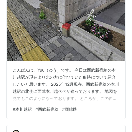
こんばんは、Yuu（ゆう）です。 今日は西武新宿線の本
川越駅が現在より北の方に伸びていた痕跡について紹介
したいと思います。 2025年12月現在、西武新宿線の本川
越駅の北側に西武本川越ペペが建っております。 地図を
見てもこのようになっております。 ところが、この西武
本川越ペペができる前は、このあたりも線路が伸びてい
#
本川越駅
#
西武新宿線
#
廃線跡
たようです。 「今昔マップ on the web」の下記のリンク
によれば1975年～1978年まではこのように本川越駅から
北に線路が少し伸びていたような表記になっておりま