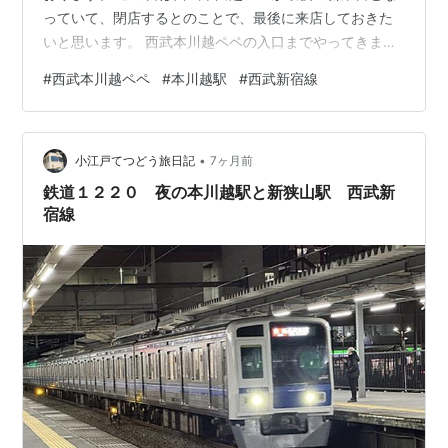
っていて、閉店するとのことで、最後に来店しておきた
いと思います。 西武本川越ペペの入口までやってきまし
た。 最終日ということで多くのお客さんがいらっしゃい
#
西武本川越ペペ
#
本川越駅
#
西武新宿線
ます。ぺぺには多くの店があるのですが、そのなかで鉄
道のジオラマを見ることができる、全国的にも数少ない
のかなという店に行きたいと思うので入っていきたいと
•
思います。 その店の名前はポポンデッタ with 西武トレイ
小江戸てつどう旅日記
7ヶ月前
ンミュージアム。 西武本川越ペペが最後ということは、
鉄道１２２０ 夜の本川越駅と新狭山駅 西武新
この店も最後なんですよ…
宿線