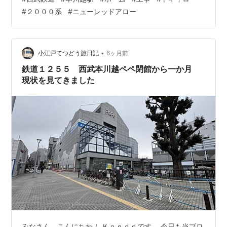
と思います（たぶん）。 本川越駅西口です。ここから見
#
２０００系
#
ニューレッドアロー
ると特に変化はありません。商業施設ペペは閉館しまし
たが、建物はまだそのままです。 西武新宿線のホームに
入りました。特急ホームの先端部に工事用の囲いが施さ
れています。 囲いは車両１両分くらいはありそうです。
•
小江戸てつどう旅日記
6ヶ月前
遂に囲いの中を見る事が出来ました。…
鉄道１２５５ 西武本川越ペペ閉館から一か月
現状を見てきました
みなさん、こんにちわ！ Ｋｏｅｄｏです。 今日も当ブロ