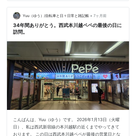
城) [分冊百科] (付) デアゴスティーニ Amazon ブラタモ
リ 3 函館 川越 奈良 仙台 KADOKAWA Amazon amoの御
用達 room…
•
Yuu（ゆう）/自転車と日々日常と雑記帳
7ヶ月前
34年間ありがとう。西武本川越ペペの最後の日に
訪問。
こんばんは、Yuu（ゆう）です。 2026年1月13日（火曜
日）、私は西武新宿線の本川越駅の近くまでやってきて
おります。 この日は西武本川越ペペが最後の営業日とな