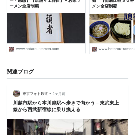
ー・感想】【店舗４１杯目】 - お家ラ
麺 【徹底比較３０杯目
ーメン全店制覇
メン全店制覇
www.hotarou-ramen.com
www.hotarou-ramen
関連ブログ
•
東京フォト鉄道
2ヶ月前
川越市駅から本川越駅へ歩きで向かう－東武東上
線から西武新宿線に乗り換える