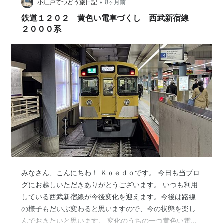
•
す。 ktgis.net 今回はその痕跡について見て行きたいと思
小江戸てつどう旅日記
8ヶ月前
います。はじめに西武バスの折り返し場に残っている
鉄道１２０２ 黄色い電車づくし 西武新宿線
の…
２０００系
みなさん、こんにちわ！ Ｋｏｅｄｏです。 今日も当ブロ
グにお越しいただきありがとうございます。 いつも利用
している西武新宿線が今後変化を迎えます。今後は路線
の様子もだいぶ変わると思いますので、今の状態を楽し
んでおきたいと思います。 変化のうちの一つ黄色い電車