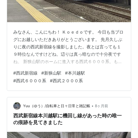
みなさん、こんにちわ！ Ｋｏｅｄｏです。 今日も当ブロ
グにお越しいただきありがとうございます。 先月久しぶ
りに夜の西武新宿線を撮影しました。夜とは言っても１
９時位なんですけどね。辺りは真っ暗なので十分夜です
ね。 新狭山駅のホームに進入する西武６０００系。もと
は池袋線にいた車両で当時は地下鉄乗り入れの運用に就
#
西武新宿線
#
新狭山駅
#
本川越駅
いていました。 今は新しい４００００系に押し出され地
#
西武６０００系
#
西武２０００系
上線専用となっています。 新狭山駅の駅名標。撮影日は
土曜の夜と言う事もあり人出は少ないですね。 新狭山駅
は以前はホンダ狭山工場（現在は閉鎖）の最寄り駅だっ
たので、通勤の人が多かったのですが今はひっそりで
•
Yuu（ゆう）/自転車と日々日常と雑記帳
8ヶ月前
す。 新宿線では黄色い電車がまだまだ活…
西武新宿線本川越駅に機回し線があった時の唯一
の痕跡を見てきました