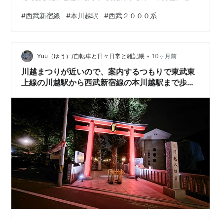
の廃止、これはすぐにではありませんが古くなってきた
#
西武新宿線
#
本川越駅
#
西武２０００系
黄色い電車の取り換えが進められています。 西武新宿線
では比較的多くみられる２０００系。一時は西武鉄道の
主力電車で池袋線でも多く見られましたが、今はだいぶ
•
数を減らしました。 ２０００系は２両、４両、６両、８
Yuu（ゆう）/自転車と日々日常と雑記帳
10ヶ月前
両のヴァリエーションがあり、それらを組み合わせて４
川越まつりが近いので、案内するつもりで東武東
～１０両編成で運行されます。 その為先…
上線の川越駅から西武新宿線の本川越駅まで歩い
てみました。