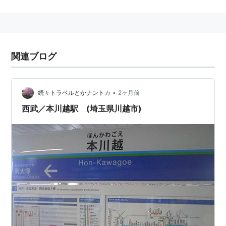
便利な駅である。
＊
類似駅名
＊
川越駅
(
JR
川越線
・
東武
東上線
)・
川越駅
まで徒歩約
関連ブログ
15分程。
川越市駅
(
東武
東上線
)まで徒歩約10分程か
かる。乗り換えの利用の場合は手間がかかるので注
意。
•
続々トラベルとかナントカ
2ヶ月前
川越鉄道本線川越駅
として1895年（明治28年）3月21
西武／本川越駅 (埼玉県川越市)
日開業。1940年に
本川越
に駅名を変更している。
＞＞
路線案内 西武鉄道
＜＜
■
西武新宿線
「
本川越駅
(
SS29
)」→
南大塚駅
(
SS28
)…
所沢駅
−
東
村山駅
…
小平駅
…
田無駅
…
上石神井駅
…
高田馬場駅
−
西
武新宿駅
■
国分寺線
直通（
東村山
分岐）…（至・
小川駅
鷹の