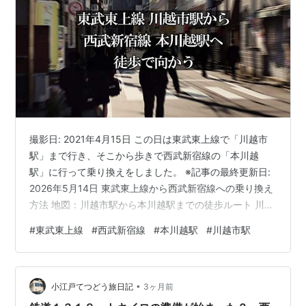
撮影日: 2021年4月15日 この日は東武東上線で「川越市
駅」まで行き、そこから歩きで西武新宿線の「本川越
駅」に行って乗り換えをしました。 ※記事の最終更新日:
2026年5月14日 東武東上線から西武新宿線への乗り換え
方法 地図：川越市駅から本川越駅までの徒歩ルート 川越
市駅から本川越駅に歩きで向かう道中の風景 ①川越市駅
#
東武東上線
#
西武新宿線
#
本川越駅
#
川越市駅
から出る ②徒歩で本川越駅に向かう ③本川越駅の西口
に到着！ 川越駅と川越市駅の名前が紛らわしい？ 西武新
宿線のその他の駅 東武東上線から西武新宿線への乗り換
•
え方法 東武東上線の川越市駅から西武新宿線の本川越駅
小江戸てつどう旅日記
3ヶ月前
まで歩いて行くことによって東武東上線→西武新宿線の