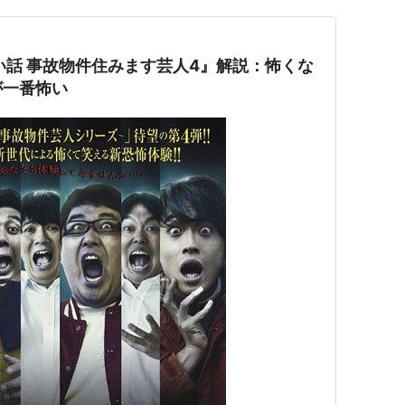
い話 事故物件住みます芸人4』解説：怖くな
が一番怖い