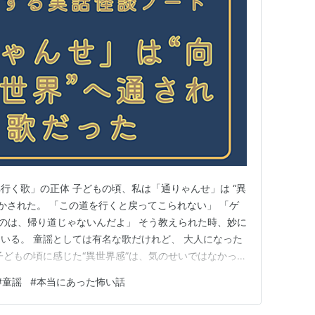
行く歌」の正体 子どもの頃、私は「通りゃんせ」は “異
聞かされた。 「この道を行くと戻ってこられない」 「ゲ
うのは、帰り道じゃないんだよ」 そう教えられた時、妙に
いる。 童謡としては有名な歌だけれど、 大人になった
子どもの頃に感じた“異世界感”は、気のせいではなかった
“帰り道” の歌ではない まず「通りゃんせ」は “最初から
#
童謡
#
本当にあった怖い話
て解釈されることが多い。 歌の中で語られるのは、 この