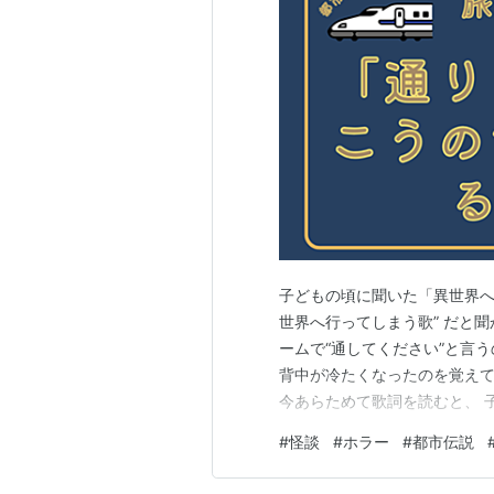
子どもの頃に聞いた「異世界へ
世界へ行ってしまう歌” だと
ームで“通してください”と言
背中が冷たくなったのを覚えて
今あらためて歌詞を読むと、 
と思う。 ◆ 「通りゃんせ」は 
#
怪談
#
ホラー
#
都市伝説
帰れないことが前提の歌”とし
先は神様の領域 行き…