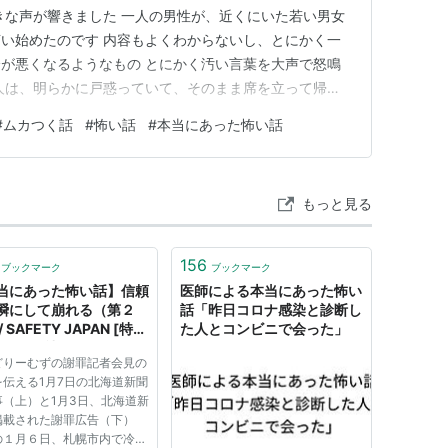
きな声が響きました 一人の男性が、近くにいた若い男女
い始めたのです 内容もよくわからないし、とにかく一
が悪くなるようなもの とにかく汚い言葉を大声で怒鳴
人は、明らかに戸惑っていて、そのまま席を立って帰っ
れ？怖いんだけど せっかくの私の一人時間は、一瞬で吹
#
ムカつく話
#
怖い話
#
本当にあった怖い話
っていた男性もすぐにその後帰って行ったのですが 正
場ではただ固まることし…
もっと見る
156
ブックマーク
ブックマーク
当にあった怖い話】信頼
医師による本当にあった怖い
瞬にして崩れる（第２
話「昨日コロナ感染と診断し
 SAFETY JAPAN [特
た人とコンビニで会った」
/ 日経BP社
どりーむずの謝罪記者会見の
を伝える1月7日の北海道新聞
事（上）と1月3日、北海道新
掲載された謝罪広告（下）
の１月６日、札幌市内で冷凍