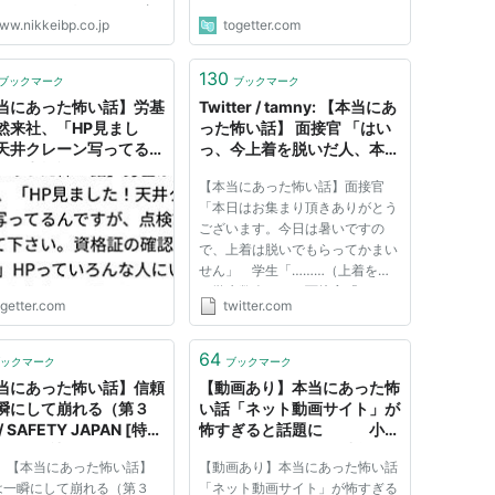
メーカー、ふうどりーむず
ww.nikkeibp.co.jp
togetter.com
海道小樽市）の謝罪記者会見
かれた。 同社は昨年末、お
ットを約１万5000セット
130
ブックマーク
ブックマーク
した。だが、悪天候にたたら
当にあった怖い話】労基
Twitter / tamny: 【本当にあ
然来社、「HP見まし
った怖い話】 面接官 「はい
天井クレーン写ってるん
っ、今上着を脱いだ人、本日
が、点検記録見せて下さ
はこれで終了です。気をつけ
【本当にあった怖い話】面接官
資格証の確認します！」
てお帰り下さい。ありがとう
「本日はお集まり頂きありがとう
っていろんな人にいろん
ございました。」
ございます。今日は暑いですの
度から見られる
で、上着は脱いでもらってかまい
せん」 学生「………（上着を脱
ぐ学生数人）」 面接官「はい
ogetter.com
twitter.com
っ、今上着を脱いだ人、本日はこ
れで終了です。気をつけてお帰り
下さい。ありがとうございまし
64
ックマーク
ブックマーク
た。」 約5時間前 webから
当にあった怖い話】信頼
【動画あり】本当にあった怖
100+人がリツ...
瞬にして崩れる（第３
い話「ネット動画サイト」が
 SAFETY JAPAN [特
怖すぎると話題に 小ネ
/ 日経BP社
タ集 : 暇人＼(^o^)／速報 -
： 【本当にあった怖い話】
【動画あり】本当にあった怖い話
ライブドアブログ
は一瞬にして崩れる（第３
「ネット動画サイト」が怖すぎる