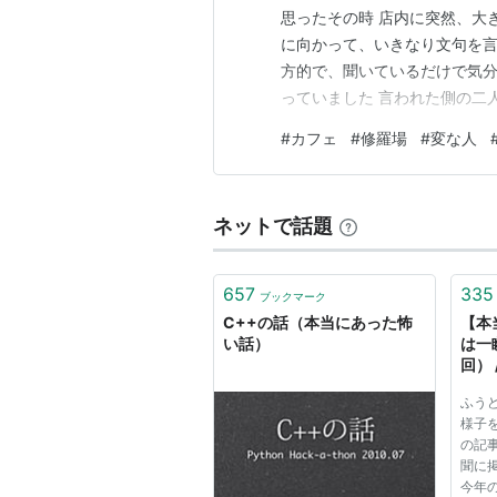
思ったその時 店内に突然、大
に向かって、いきなり文句を言
方的で、聞いているだけで気分
っていました 言われた側の二
てしまいました …え、なにこ
#
カフェ
#
修羅場
#
変な人
っとんでしまいました その怒
直、怖いしムカつくしで、その
ネットで話題
657
335
ブックマーク
C++の話（本当にあった怖
【本
い話）
は一
回） /
集] 
ふう
様子
の記
聞に
今年