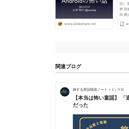
回） 
野 
田 
ー） 
www.slideshare.net
w
ちら 
ット
が発
ダウ
経た...
関連ブログ
•
旅する実話怪談ノート
8ヶ月前
【本当は怖い童謡】 「
だった