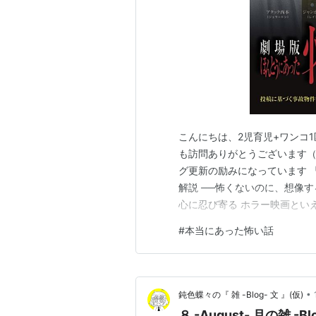
こんにちは、2児育児+ワンコ
も訪問ありがとうございます
グ更新の励みになっています 
解説 ──怖くないのに、想像
心に忍び寄る ホラー映画とい
かせるタイプを思い浮かべる方
#
本当にあった怖い話
い話 事故物件住みます芸人4
いのに、怖い」という不思議な
•
鈍色蝶々の『 雑 -Blog- 文 』(仮)
８ -August- 月の雑 -Bl