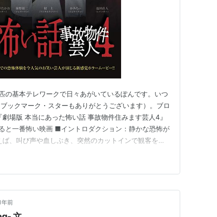
1匹の基本テレワークで日々あがいているぽんです。いつ
（ブックマーク・スターもありがとうございます）。ブロ
『劇場版 本当にあった怖い話 事故物件住みます芸人4』
すると一番怖い映画 ■イントロダクション：静かな恐怖が
えば、叫び声や血しぶき、突然のカットインで観客を驚
が多いと思います。しかし、『劇場版 本当にあった怖
』は、その真逆をいく作品です。 この映画は、「怖くな
余韻を残します…
1年前
og- 文