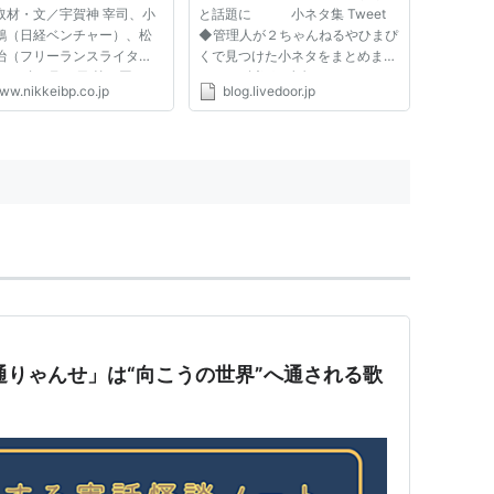
取材・文／宇賀神 宰司、小
と話題に 小ネタ集 Tweet
田鶴（日経ベンチャー）、松
◆管理人が２ちゃんねるやひまぴ
勇治（フリーランスライタ
くで見つけた小ネタをまとめまし
2006年6月13日 第２回はこ
た 39： 以下、名無しにかわりま
ww.nikkeibp.co.jp
blog.livedoor.jp
>> 第１回はこちら >> 「ネ
してVIPがお送りします：
世間」。そこで流布した風評
2011/06/23(木) 15:43:06.86
端となって、深刻なイメージ
ID:Trwh4/a00
ンへと発展していく例が後を
http://www.youtube.com/embed
/WZh53tP4GXQ 44： 以下、名
無...
通りゃんせ」は“向こうの世界”へ通される歌