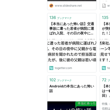
食品
www.slideshare.net
w
（北
が開
せちセ
136
135
ブックマーク
受注
【本当にあった怖い話】交通
【本
れ...
事故に遭った若者が病院に運
が突
ばれ入院、その日の夜中に父
た！
親から電話で病状を聞かれた
です
ので担当医は答えたが、後に
い。
彼の父親は若い頃に亡くなっ
HP
ていたことが判明し…
な角
togetter.com
t
102
72
ブックマーク
ブ
Androidの本当にあった怖い
【本
話
は一
回） /
集] 
特集
信頼