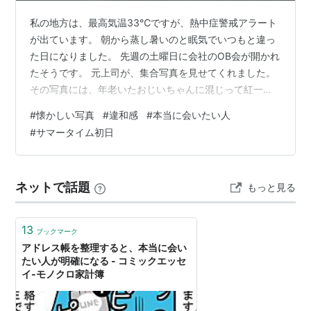
私の地方は、最高気温33℃ですが、熱中症警戒アラート
が出ています。 朝から蒸し暑いのと眠気でいつもと違っ
た日になりました。 先週の土曜日に会社のOB会が開かれ
たそうです。 元上司が、集合写真を見せてくれました。
その写真には、年老いたおじいちゃんに混じって紅一点
の懐かしい 人が写っていました。 その写真を見て私は、
#
懐かしい写真
#
違和感
#
本当に会いたい人
ある違和感を覚えました。 現業部門の方が誰一人と写っ
#
サマータイム初日
ていません。 暑い夏、寒い冬、雪の日とか豪雨の日も現
場で一生懸命働いた 仲間とか先輩がいないのです。 みん
な職人さんです。 私もどちらかといえば一人が好きで
ネットで話題
もっと見る
す。 なので気持ちが少しわかります。 会社のOB会に行
って、以前の上司にお世…
13
ブックマーク
アドレス帳を整理すると、本当に会い
たい人が明確になる - コミックエッセ
イ-モノクロ家計簿