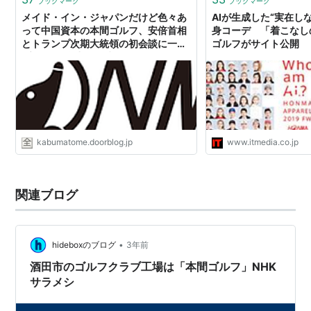
ブックマーク
ブックマーク
メイド・イン・ジャパンだけど色々あ
AIが生成した“実在し
って中国資本の本間ゴルフ、安倍首相
身コーデ 「着こなし
とトランプ次期大統領の初会談に一役
ゴルフがサイト公開
: 市況かぶ全力２階建
kabumatome.doorblog.jp
www.itmedia.co.jp
関連ブログ
•
hideboxのブログ
3年前
酒田市のゴルフクラブ工場は「本間ゴルフ」NHK
サラメシ