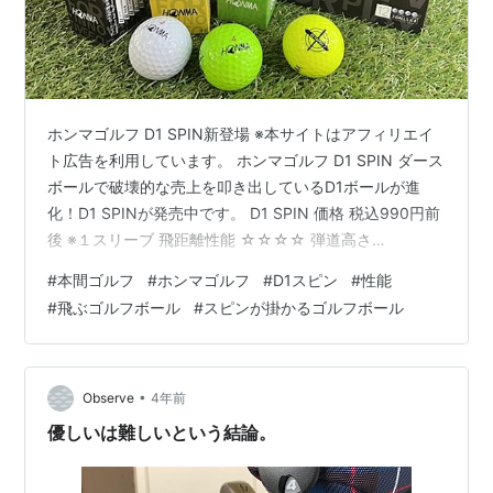
ホンマゴルフ D1 SPIN新登場 ※本サイトはアフィリエイ
ト広告を利用しています。 ホンマゴルフ D1 SPIN ダース
ボールで破壊的な売上を叩き出しているD1ボールが進
化！D1 SPINが発売中です。 D1 SPIN 価格 税込990円前
後 ※１スリーブ 飛距離性能 ☆☆☆☆ 弾道高さ
☆☆☆☆☆ ロングゲームスピン性能 ☆☆☆☆ ショート
#
本間ゴルフ
#
ホンマゴルフ
#
D1スピン
#
性能
ゲームスピン性能 ☆☆☆ 打感 ソフト カラーはホワイト
#
飛ぶゴルフボール
#
スピンが掛かるゴルフボール
の他に発色の良いイエロー、グリーンの3色展開 D1ボー
ルはカバー素材はアイオノマーでしたが、D1 SPINはウ
レタンカバー素材となっていて2ピース構造。ボール同士
を擦り合わせてみるとかなり粘り気のあ…
•
Observe
4年前
優しいは難しいという結論。