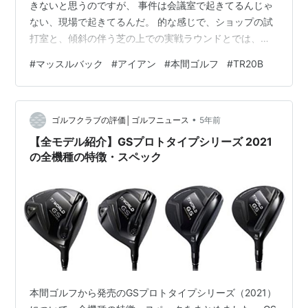
きないと思うのですが、 事件は会議室で起きてるんじゃ
ない、現場で起きてるんだ。 的な感じで、ショップの試
打室と、傾斜の伴う芝の上での実戦ラウンドとでは、全
然違うんだということが身をもってわかりました。 だか
#
マッスルバック
#
アイアン
#
本間ゴルフ
#
TR20B
ら買い替えする人が多く、中古のゴルフショップが流行
るんです。 優しいアイアンは逆に難しい。 昨年11月にフ
ィッティングしてもらい、 いわゆる「優しいアイアン
•
（ポケットキャビティ）」を買ってみたのですが、 ここ
ゴルフクラブの評価│ゴルフニュース
5年前
にきてヘッドスピードが上がってきてしまい、 本来の自
【全モデル紹介】GSプロトタイプシリーズ 2021
分であれば5番アイアンで170…
の全機種の特徴・スペック
本間ゴルフから発売のGSプロトタイプシリーズ（2021）