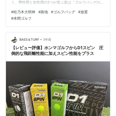
く、男性用と女性用の2つが並ぶ姿は「ゴルフバッグの行
き倒れか心中か」と思うほど不気味だった。 「面白いと
#
松乃木大明神
#
路地
#
ゴルフバッグ
#
放置
いえば面白いけど、撮りたくはないな」と思い、ずっと
#
本間ゴルフ
素通りしていた。 しかし、そのうちに男性用バッグやク
ラブのカバーがはずされ、どんなクラブかわかるように
なった。 クラブを見て、「これを使っていた人はかなり
の腕だな。何かいわくがありそうだ」と思い、数日前に
•
BASS＆TURF
3年前
撮影した。 カバーがはずされむき出しに…
【レビュー評価】ホンマゴルフからD1スピン 圧
倒的な飛距離性能に加えスピン性能をプラス