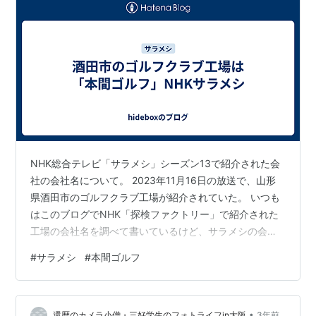
NHK総合テレビ「サラメシ」シーズン13で紹介された会
社の会社名について。 2023年11月16日の放送で、山形
県酒田市のゴルフクラブ工場が紹介されていた。 いつも
はこのブログでNHK「探検ファクトリー」で紹介された
工場の会社名を調べて書いているけど、サラメシの会社
名も番外編として書いておこうと思う。 ●サラメシ
#
サラメシ
#
本間ゴルフ
「(24)酒田から世界へ!ゴルフクラブ工場▽カスタネッ
ト」の会社はどこか NHKは企業名・会社名を大々的には
言わないので、サラメシでも直接「何々社に行きまし
•
た」とは言わずに、 「山形県酒田市にあるゴルフ用品総
還暦のカメラ小僧・三好学生のフォトライフin大阪
3年前