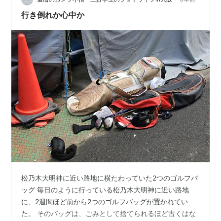
合メーカーの工場。アマチュア向けからプロ用まで、ベ
行き倒れか心中か
テランの職人たちの手で作られ…
松乃木大明神に近い路地に横たわっていた2つのゴルフバ
ッグ 毎日のように行っている松乃木大明神に近い路地
に、2週間ほど前から2つのゴルフバッグが置かれてい
た。 そのバッグは、ごみとして捨てられるほど古くはな