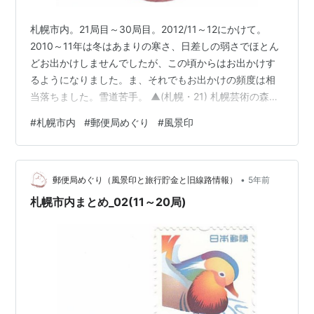
札幌市内。21局目～30局目。2012/11～12にかけて。
2010～11年は冬はあまりの寒さ、日差しの弱さでほとん
どお出かけしませんでしたが、この頃からはお出かけす
るようになりました。ま、それでもお出かけの頻度は相
当落ちました。雪道苦手。 ▲(札幌・21) 札幌芸術の森郵
便局（①2012/11/2 ②2014/7/14） 局番：90472
#
札幌市内
#
郵便局めぐり
#
風景印
1992(平成4)年12月7日開設 南区の真駒内から支笏湖方面
へ行く途中。このときも支笏湖への道すがらです。 風景
印：札幌芸術の森「浮かぶ彫刻・札幌」「空と地の軌
•
跡」 ▲(札幌・22) 札幌南一条中郵便局（①2012/11/8
郵便局めぐり（風景印と旅行貯金と旧線路情報）
5年前
②2016/2/5） 局番：…
札幌市内まとめ_02(11～20局)