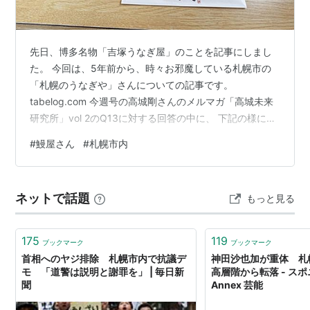
先日、博多名物「吉塚うなぎ屋」のことを記事にしまし
た。 今回は、5年前から、時々お邪魔している札幌市の
「札幌のうなぎや」さんについての記事です。
tabelog.com 今週号の高城剛さんのメルマガ「高城未来
研究所」vol 2のQ13に対する回答の中に、 下記の様に鰻
についての文章がありました。(-------の部分) 私も鰻大
#
鰻屋さん
#
札幌市内
好き人間です。 この回答を読んだので、今回も鰻の記事
とした次第。 上の写真は、一口いただいた後に撮ったも
のです。悪しからず。 -------------------------- さて、
ネットで話題
もっと見る
「ズバリ旬である今の時期に東京で美味しいうなぎの名
店」。 天然が旬であるいま（春と秋…
175
119
ブックマーク
ブックマーク
首相へのヤジ排除 札幌市内で抗議デ
神田沙也加が重体 札
モ 「道警は説明と謝罪を」 | 毎日新
高層階から転落 - スポニチ
聞
Annex 芸能