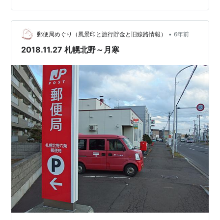
せん。風景印はそのまま今でもあります。 風景印：たま
ねぎの外枠、伏古公園と噴水、タッピー（東区のキャラ
•
クター） ▲(札幌・12) 札幌平和一条郵便局
郵便局めぐり（風景印と旅行貯金と旧線路情報）
6年前
（①2011/5/24） 局番：90542 199…
2018.11.27 札幌北野～月寒