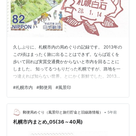
久しぶりに、札幌市内の局めぐりの記録です。 2013年の
この頃はまったく旅に出ることはできず。ならば近くを
歩いて回れば実質交通費かからないと市内を回ることに
しました。 知ってるつもりだった札幌ですが、路地を一
つ違えれば知らない世界。とにかく新鮮でした。2013年
5月1日のことでした。札幌には全部で240局あります
#
札幌市内
#
郵便局
#
風景印
が、回ってしまえばあっというまでした。 札幌白石：バ
ラの外枠、環状線、サイクリングロード 白石本通(※)：札
幌文化交流館白石亭、ナナカマド （※2019/9/20 風景印
•
廃止） 大谷地(※)：札幌文化交流館白石亭、区花薔薇
郵便局めぐり（風景印と旅行貯金と旧線路情報）
5年前
（※2019/6/28 風景印廃止） 白石南郷十八： サイクリ…
札幌市内まとめ_05(36～40局)