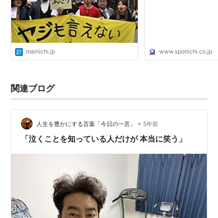
mainichi.jp
www.sponichi.co.jp
関連ブログ
•
人生を豊かにする言葉「今日の一言」
5年前
「泣くことを知っている人だけが 本当に笑う」