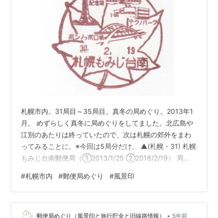
札幌市内。31局目～35局目。真冬の局めぐり。2013年1
月。 めずらしく真冬に局めぐりをしてました。北広島や
江別のあたりは終っていたので、次は札幌の郊外をまわ
ってみることに。※今回は5局分だけ。 ▲(札幌・31) 札幌
もみじ台南郵便局（①2013/1/25 ②2018/2/19） 局
番：90429 1976(昭和51)年11月15日開設 風景印：楓、
#
札幌市内
#
郵便局めぐり
#
風景印
ポンノッポロ橋、百年記念塔、テクノパーク もみじ台の
中心、バスの終点があるところ。新札幌駅から遠い場所
なので、住んでるのは年配の方が中心。ここはUR開発の
•
いわゆる団地ですが、札幌の郊外は冬の通勤事情があ
郵便局めぐり（風景印と旅行貯金と旧線路情報）
5年前