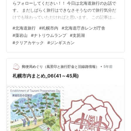
らフォローしてください！！ 今日は北海道旅行のお話で
す。 まだしばらく旅行はできなさそうなので旅行気分だ
けでも味わっていただければと思います。 この記事は少
し長くなってしまったので２回に分けて投稿します。 今
#
北海道旅行
#
札幌市内
#
北海道庁赤レンガ庁舎
日は１日目と２日目についてです。 スケジュール １日目
#
藻岩山
#
ナトリウムランプ
#
支笏湖
ランチ 北海道庁赤レンガ庁舎 藻岩山の夜景 ２日目 支笏
#
クリアカヤック
#
ジンギスカン
湖でカヤック ジンギスカンディナー スケジュール ３泊
４日で行ってきました。 ざっくりしたスケジュールがこ
ちら↓↓ １日目札幌市内観光 ２日目支笏湖でカヤック ３
日目小樽運…
•
郵便局めぐり（風景印と旅行貯金と旧線路情報）
5年前
札幌市内まとめ_06(41～45局)