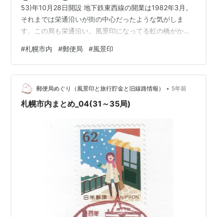
53)年10月28日開設 地下鉄東西線の開業は1982年3月。
それまでは栄通沿いが街の中心だったような気がしま
す。この局も栄通沿い。風景印になってる虹の橋がかか
る厚別川を境に東側が厚別区。1989（平成元）年に白石
#
札幌市内
#
郵便局
#
風景印
区より分区してできた区。 風景印：サイクリングロー
ド、虹の橋 ▲(札幌・37) 札幌平岡郵便局（①2013/1/28
②2019/6/21） 局番：90487 1987(昭和62)年12月14日
•
開設 地下鉄大谷地からバスが出てます。郊外の一戸建て
郵便局めぐり（風景印と旅行貯金と旧線路情報）
5年前
住宅地。…
札幌市内まとめ_04(31～35局)