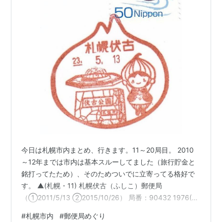
今日は札幌市内まとめ、行きます。11～20局目。 2010
～12年までは市内は基本スルーしてました（旅行貯金と
銘打ってたため）、そのためついでに立寄ってる格好で
す。 ▲(札幌・11) 札幌伏古（ふしこ）郵便局
（①2011/5/13 ②2015/10/26） 局番：90432 1976(昭
和51)年11月15日開設 東区の札幌新道/札樽道の北側のエ
#
札幌市内
#
郵便局めぐり
リア。2015年に移転して、今はここの局舎は使われてま