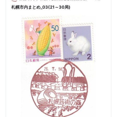
り、郊外の集合住宅は今は人気が無いみたいで高…
札幌市内まとめ_03(21～30局)