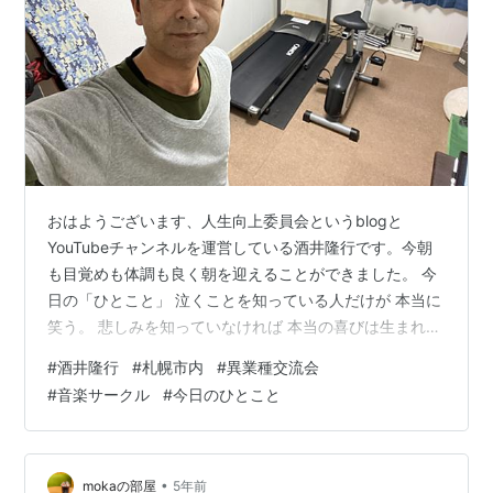
おはようございます、人生向上委員会というblogと
YouTubeチャンネルを運営している酒井隆行です。今朝
も目覚めも体調も良く朝を迎えることができました。 今
日の「ひとこと」 泣くことを知っている人だけが 本当に
笑う。 悲しみを知っていなければ 本当の喜びは生まれな
い 五木 寛之（作家） 人生向上委員会では 異業種交流会
#
酒井隆行
#
札幌市内
#
異業種交流会
（コロナの為少人数）と 音楽サークル（少人数）も開催
#
音楽サークル
#
今日のひとこと
していきます。 開催場所は札幌市内です、 興味のある方
は是非お声がけください。 連絡は便利なLINEをご活用く
ださい。 宜しくお願い致します。
•
mokaの部屋
5年前