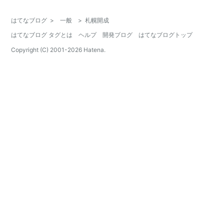
はてなブログ
>
一般
>
札幌開成
はてなブログ タグとは
ヘルプ
開発ブログ
はてなブログトップ
Copyright (C) 2001-
2026
Hatena.