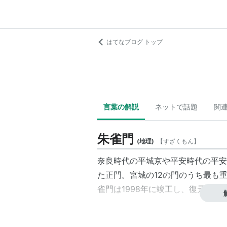
はてなブログ トップ
言葉の解説
ネットで話題
関
朱雀門
(
地理
)
【
すざくもん
】
奈良時代の平城京や平安時代の平安
た正門。宮城の12の門のうち最も
雀門は1998年に竣工し、復元され