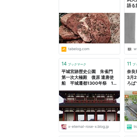
語る
tabelog.com
w
14
11
ブックマーク
ブ
平城宮跡歴史公園 朱雀門
奈良
第一次大極殿 復原 遣唐使
3月
船 平城遷都1300年祭 10
ろば
: Eternal Rose （エターナル
楽」
ローズ）
x-eternal-rose-x.blog.jp
tr