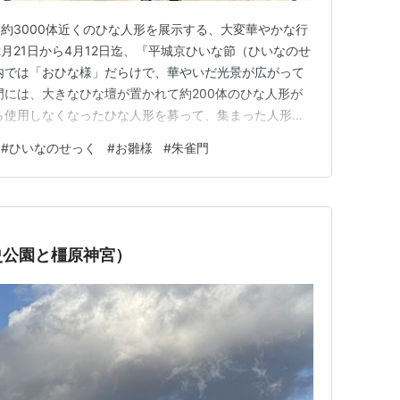
約3000体近くのひな人形を展示する、大変華やかな行
2月21日から4月12日迄、『平城京ひいな節（ひいなのせ
内では「おひな様」だらけで、華やいだ光景が広がって
門には、大きなひな壇が置かれて約200体のひな人形が
ら使用しなくなったひな人形を募って、集まった人形を
ｍ・幅約15ｍの巨大なひな壇に並べられたひな人形は、
#
ひいなのせっく
#
お雛様
#
朱雀門
る事から喜んでるでしょうね。 それとも緊張してるか
した。ここで…
史公園と橿原神宮）