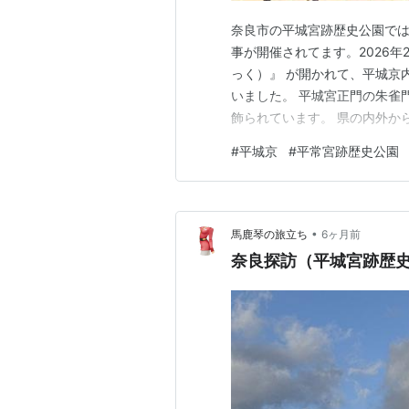
奈良市の平城宮跡歴史公園では
事が開催されてます。2026年
っく）』 が開かれて、平城京
いました。 平城宮正門の朱雀
飾られています。 県の内外か
展示されてる様です。高さ約3
#
平城京
#
平常宮跡歴史公園
イベントで来場者の注目を浴び
な？ 遣唐使船の横へ移動しま
•
馬鹿琴の旅立ち
6ヶ月前
奈良探訪（平城宮跡歴