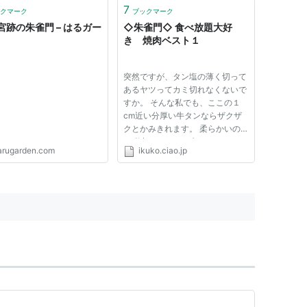
7
クマーク
ブックマーク
宮跡の朱雀門 – はるガー
◇朱雀門◇ 食べ放題大好
き 焼肉ベスト１
突然ですが、タン塩の薄く切って
あるヤツってカミ切れなくないで
すか。 そんな私でも、ここの１
cm近い分厚い牛タンならザクザ
クとかみきれます。 柔らかいの
に弾力があって、牛タンのうまみ
arugarden.com
ikuko.ciao.jp
がすごく感じられます。 実はこ
こ、まったく違う２つのルートか
ら「牛タンが絶品」との情報を聞
きつけて行ったのですが、 噂に
た...