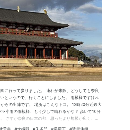
史公園に行って参りました。 連れが来阪、どうしても奈良
いというので、行くことにしました。 雨模様ですけれ
からの出陣です。 場所はこんなトコ。 12時20分近鉄大
パラ小雨の雨模様、もう少しで晴れるかな？ 歩いて10分
。 さすが奈良の日本の都、思ったより規模が広く、遠
原京から移ってきたんですね。 平城京の紅梅。かすかに
武天皇
#
大極殿
#
朱雀門
#
長屋王
#
遣唐使船