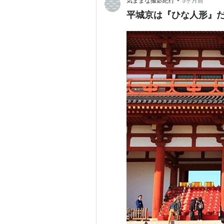
気ままな撮影紀行
5ヶ月前
平城京は『ひな人形』