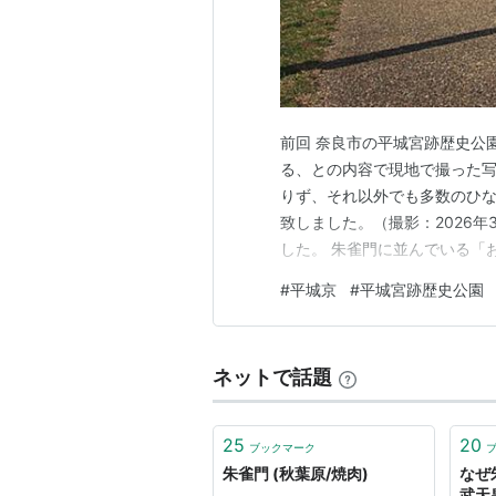
前回 奈良市の平城宮跡歴史公
る、との内容で現地で撮った
りず、それ以外でも多数のひ
致しました。（撮影：2026年
した。 朱雀門に並んでいる「
をによし』が通過して行きま
#
平城京
#
平城宮跡歴史公園
を見て、「私も一度乗ってみ
これ以外でも、お土産品売り場
ネットで話題
25
20
ブックマーク
朱雀門 (秋葉原/焼肉)
なぜ
武天