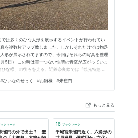
園では多くのひな人形を展示するイベントが行われてい
写真を複数枚アップ致しました。しかしそれだけでは物足
な人形が展示されてますので、今回はそれらの写真を整理
3月5日） この時は雲一つない快晴の青空が広がっていま
おひな様」の後ろを走る、近鉄奈良線では『観光特急 あ
す。朱雀門に並んでいる「おひな様」は通過する観光特急
#
ひいなのせっく
#
お雛様
#
朱雀門
たい！！」と思ってるのかなぁ。（それは無いか・・・）
の商品棚でも単品…
もっと見る
16
ブックマーク
ブックマーク
朱雀門の外で出土？ 聖
平城宮朱雀門近く、六角形の
皇の「大嘗祭」木簡が物
井戸発見…儀式用か : 文化 :