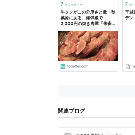
7
7
ブックマーク
ブッ
牛タンがこの分厚さと量！秋
平城
葉原にある、爆弾級で
デン
2,000円の焼き肉屋『朱雀
門』さんが凄い「これが朱雀
門のやり方かー！！」
togetter.com
h
関連ブログ
•