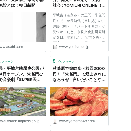
施設とは：朝日新聞
社会 : YOMIURI ONLINE（読
売新聞）
平城宮（奈良市）の正門・朱雀門
近くで、奈良時代（８世紀）の井
戸跡（約２・４メートル四方）が
見つかったと、奈良文化財研究所
が３日、発表した。 宮内を除く
平城京で出土した井戸としては最
ww.asahi.com
www.yomiuri.co.jp
大で、石を敷いて装飾する豪華な
造り。同研究所は「非常に大切な
場所にあり、平城宮に入る前、水
8
ックマーク
ブックマーク
を使った儀式が行われていた可...
県・平城宮跡歴史公園が
秋葉原で焼肉食べ放題2000
24日オープン。朱雀門ひ
円！「朱雀門」で煙まみれに
で音楽劇「SUPER天平
なろうぜ - 言いたいことやま
を開催
やまです
avel.watch.impress.co.jp
www.yamama48.com