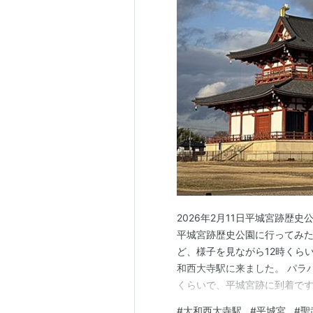
2026年2月11日平城宮跡歴
平城宮跡歴史公園に行ってみた
ど、様子を見ながら12時くらい
和西大寺駅に来ました。 パラ
くらいで、平城宮跡に到着です
大な敷地なのです。 橿原の藤
#
大和西大寺駅
#
平城宮
#
聖