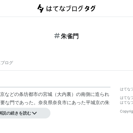
朱雀門
連ブログ
はてな
京などの条坊都市の宮城（大内裏）の南側に造られ
はてな
重要な門であった。奈良県奈良市にあった平城京の朱
はてな
ている。
Copyrig
解説の続きを読む