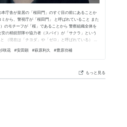
の本庁舎が皇居の「桜田門」のすぐ目の前にあることか
コミから、警視庁が「桜田門」 と呼ばれていること また
）のモチーフが「桜」であることから 警察組織全体を
公安の精鋭部隊や協力者（スパイ）が「サクラ」という
と （現在は「チヨダ」や「ゼロ」と呼ばれている） ス
ー殺人事件（1999）や （この事件をきっかけに「スト
杉咲花
#
安田顕
#
萩原利久
#
豊原功補
オウム真理教の地下鉄サリン事件（1995)など 実際に
ことがわ…
もっと見る