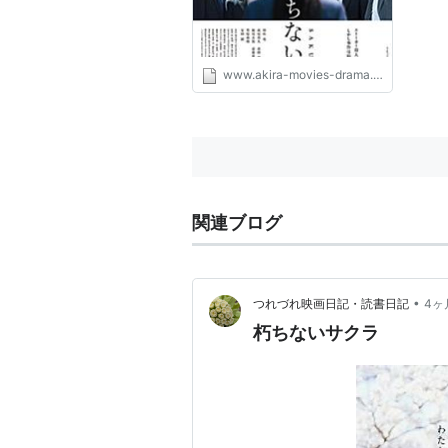
www.akira-movies-drama.com
関連ブログ
•
つれづれ映画日記・読書日記
4ヶ
朽ちないサクラ