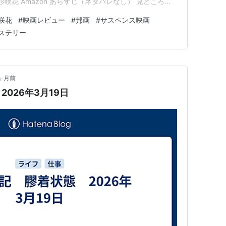
咲花 Amazon あらすじ（ネタバレなし） 見どころ
どころ②：杉咲花の圧巻の演技 見どころ③：タイトル
咲花
#
映画レビュー
#
邦画
#
サスペンス映画
人におすすめ まとめ Prime Video 無料体験はこちら
ステリー
ヶ月前
026年3月19日