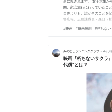
男に殺されます。 女子大生か
間、慰安旅行に行っていたこと
自体よりも、誰がそのことを記
警広報、広聴課職員・森口（
までも内密のこととして話し
#
映画
#
映画感想
#
朽ちない
は身の潔白を証明しようとし
たことを後悔した森口は、自
•
みのむしランニングクラブ
4ヶ月
映画『朽ちないサクラ』
代償”とは？