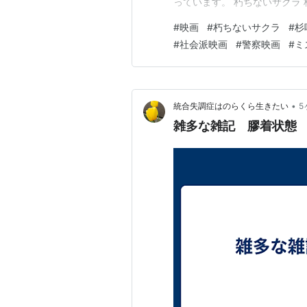
っています。 朽ちないサクラ 杉
①：リアルすぎる警察の闇 見
#
映画
#
朽ちないサクラ
#
杉
『朽ちないサクラ』の意味 こんな
#
社会派映画
#
警察映画
#
ミ
あらすじ（ネタバレなし）…
•
統合失調症はのらくら生きたい
5
雑多な雑記 膠着状態 2