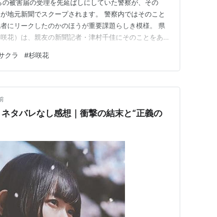
らの被害届の受理を先延ばしにしていた警察が、その
が地元新聞でスクープされます。 警察内ではそのこと
者にリークしたのかのほうが重要課題らしき模様。 県
杉咲花）は、親友の新聞記者・津村千佳にそのことをあく
てしまっていたので、彼女が記事にしたと疑います。千佳
サクラ
#
杉咲花
ましたが、一週間後に変死体で発見されます。千佳を疑っ
身は捜査する立場にはないにもか…
前
ネタバレなし感想｜衝撃の結末と“正義の