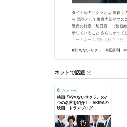
タイトルのサクラとは 警視庁
ら 隠語として警察内部やマス
警察の紋章「旭日章」（警察紋
示していること さらにかつて
コードネームで呼ばれていたこ
トーリー的には、桶川ストーカ
#
朽ちないサクラ
#
原廣利
#
ーカー規制法」が制定された） 
起きた事件をモデルにしている
ネットで話題
6
ブックマーク
映画『朽ちないサクラ』の7
つの名言を紹介！ - AKIRAの
映画・ドラマブログ