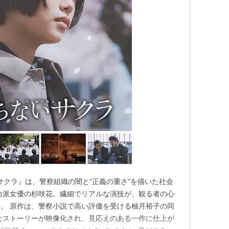
いサクラ』は、警察組織の闇と“正義の重さ”を描いた社会
力派女優の杉咲花。繊細でリアルな演技が、観る者の心
。 原作は、警察小説で高い評価を受ける柚月裕子の同
なストーリーが映像化され、見応えのある一作に仕上が