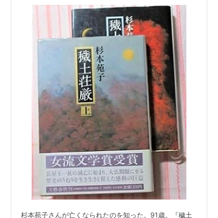
杉本苑子さんが亡くなられたのを知った。91歳。『穢土