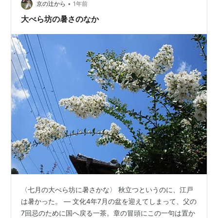
•
京の辻から
1年前
大べら坊の暑さのなか
〈七月の大べら坊に暑さかな〉 秋立つというのに、江戸
は暑かった。 ― 文化4年7月の盆を迎えてしまって、父の
7回忌のために国へ戻る一茶。章の冒頭にこの一句は置か