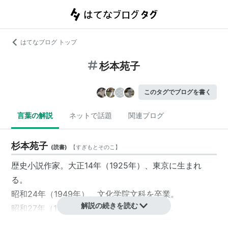
はてなブログ トップ
杉本苑子
このタグでブログを書く
言葉の解説
ネットで話題
関連ブログ
杉本苑子
(
読書
)
【
すぎもとそのこ
】
歴史小説作家。大正14年（1925年）、東京に生まれ
る。
昭和24年（1949年）、文化学院文科を卒業。
解説の続きを読む
昭和27年（1952年）より故吉川英治に師事。
昭和38年（1963年）『孤愁の岸』で第四十八回直木賞