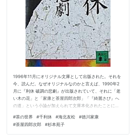
1996年11月にオリジナル文庫として出版された。それを
今、読んだ。なぜオリジナルなのかと言えば、1990年2
月に『利休 破調の悲劇』が出版されていて、それに「老
い木の花」と「家康と茶屋四郎次郎」「『綺麗さび』へ
の道」という小論が加えられて文庫本化されたことによ
る。さらに文庫本には、大正14年から平成8年（1996：
#
茶の世界
#
千利休
#
海北友松
#
徳川家康
著者71歳）までの年譜が付されている。 調べてみると、
#
茶屋四郎次郎
#
杉本苑子
著者は2017年5月、91歳で逝去されていた。合掌。 「利
休 破調の悲劇」は文庫本で実質80ページの作品であり、