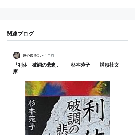
を受賞。
昭和53年（1978年）『滝沢馬琴』で第十二回吉川英治
文学賞を受賞。
昭和61年（1986年）『穢土荘厳』で第二十五回女流文
関連ブログ
学賞を受賞。
平成7年（1995年）、文化功労者に顕彰される。
平成29年（2017年）5月31日、老衰で死去。享年91。
•
遊心逍遥記
1年前
『利休 破調の悲劇』 杉本苑子 講談社文
庫