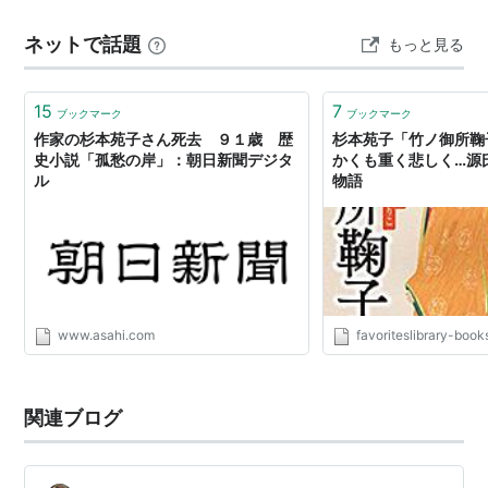
これだけでは文庫本化できないということから、発表媒
ネットで話題
もっと見る
体の異なる3つの小論が加えられたそうだ。「あとがき」
に著者自身が触…
15
7
ブックマーク
ブックマーク
作家の杉本苑子さん死去 ９１歳 歴
杉本苑子「竹ノ御所鞠
史小説「孤愁の岸」：朝日新聞デジタ
かくも重く悲しく…源
ル
物語
www.asahi.com
favoriteslibrary-boo
関連ブログ