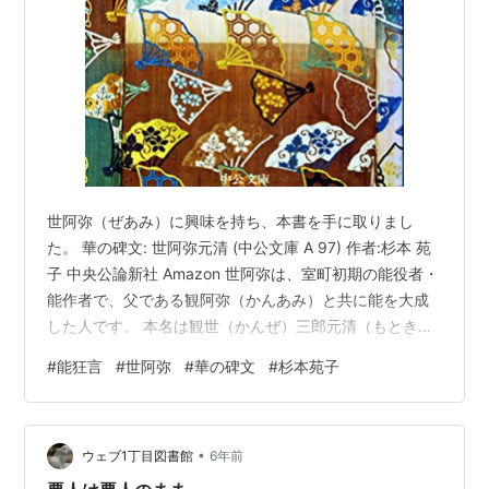
世阿弥（ぜあみ）に興味を持ち、本書を手に取りまし
た。 華の碑文: 世阿弥元清 (中公文庫 A 97) 作者:杉本 苑
子 中央公論新社 Amazon 世阿弥は、室町初期の能役者・
能作者で、父である観阿弥（かんあみ）と共に能を大成
した人です。 本名は観世（かんぜ）三郎元清（もとき
よ）で、幼少期は鬼夜叉、藤丸と呼ばれていました。名
#
能狂言
#
世阿弥
#
華の碑文
#
杉本苑子
前がコロコロ変わるのは昔あるあるですね。40代以降に
観世の世（ぜ）と阿弥陀仏がくっついて世阿弥陀仏と呼
ばれるようになり、略して「世阿弥」となりました。た
•
だ当時は「世阿」と略されていたようです。 本書はそん
ウェブ1丁目図書館
6年前
な世阿弥の生涯が、弟の観世四郎元仲（もとなか）の視