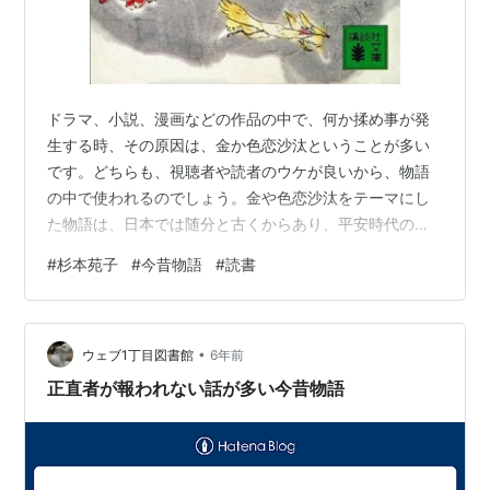
ドラマ、小説、漫画などの作品の中で、何か揉め事が発
生する時、その原因は、金か色恋沙汰ということが多い
です。どちらも、視聴者や読者のウケが良いから、物語
の中で使われるのでしょう。金や色恋沙汰をテーマにし
た物語は、日本では随分と古くからあり、平安時代の今
昔物語でも、よく出てきます。
#
杉本苑子
#
今昔物語
#
読書
•
ウェブ1丁目図書館
6年前
正直者が報われない話が多い今昔物語