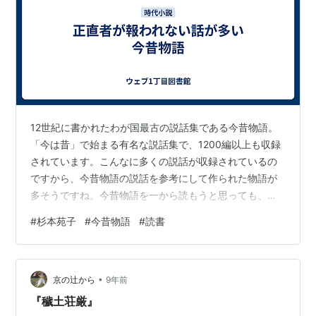
12世紀に書かれたわが国最古の説話集である今昔物語。
「今は昔」で始まる有名な説話集で、1200編以上も収録
されています。こんなに多くの説話が収録されているの
ですから、今昔物語の説話を参考にして作られた物語が
多そうですね。今昔物語を一から読もうと思っても、古
典だから読むのに苦労しますし、1200もの作品を読み終
#
杉本苑子
#
今昔物語
#
読書
えるのには相当な時間がかかります。代表的な説話を現
代語訳して読みやすくなった入門書があれば、より多く
の人が今昔物語に親しむことができるでしょう。
•
京の辻から
9年前
『穢土荘厳』