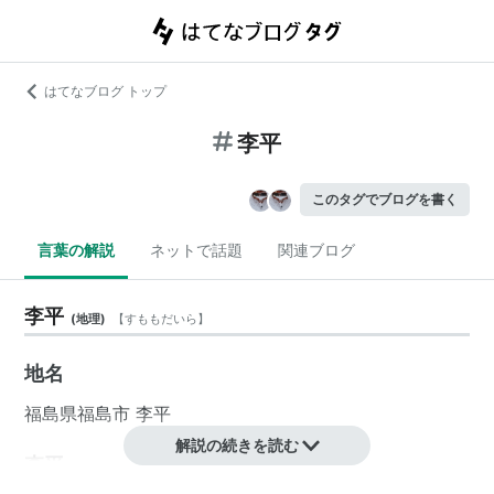
はてなブログ トップ
李平
このタグでブログを書く
言葉の解説
ネットで話題
関連ブログ
李平
(
地理
)
【
すももだいら
】
地名
福島県
福島市
李平
解説の続きを読む
李平
(
地理
)
【
すももだい
】