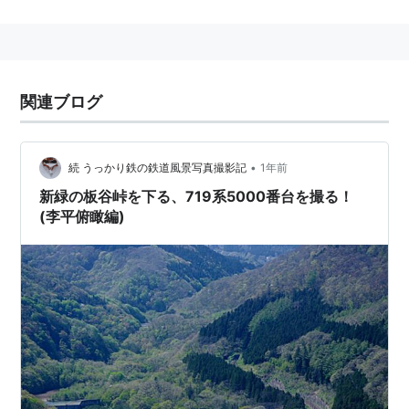
地名
青森県
平川市
李平
関連ブログ
•
続 うっかり鉄の鉄道風景写真撮影記
1年前
新緑の板谷峠を下る、719系5000番台を撮る！
(李平俯瞰編)