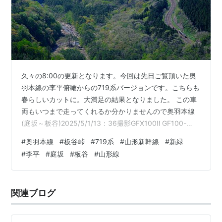
久々の8:00の更新となります。今回は先日ご覧頂いた奥
羽本線の李平俯瞰からの719系バージョンです。こちらも
春らしいカットに。大満足の結果となりました。 この車
両もいつまで走ってくれるか分かりませんので奥羽本線
(庭坂～板谷)2025/5/1/13：36撮影GFX100Ⅱ GF100-
200mmF5.6 R LM OIS WR焦点距離 143mm(35mm換算
#
奥羽本線
#
板谷峠
#
719系
#
山形新幹線
#
新緑
113㎜)ISO 250 セット販売 266693/266686 トミーテッ
#
李平
#
庭坂
#
板谷
#
山形線
ク 鉄道コレクション JR719系0番代 (東北本線) 2両セッ
トA＋(磐越西線) 2両セットB 1/150(Nゲージスケール) 鉄
道模型 【9月予約】価格：10…
関連ブログ