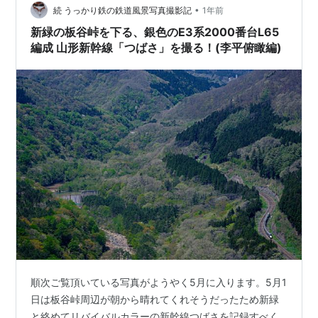
•
続 うっかり鉄の鉄道風景写真撮影記
1年前
新緑の板谷峠を下る、銀色のE3系2000番台L65
編成 山形新幹線「つばさ」を撮る！(李平俯瞰編)
順次ご覧頂いている写真がようやく5月に入ります。5月1
日は板谷峠周辺が朝から晴れてくれそうだったため新緑
と絡めてリバイバルカラーの新幹線つばさを記録すべく