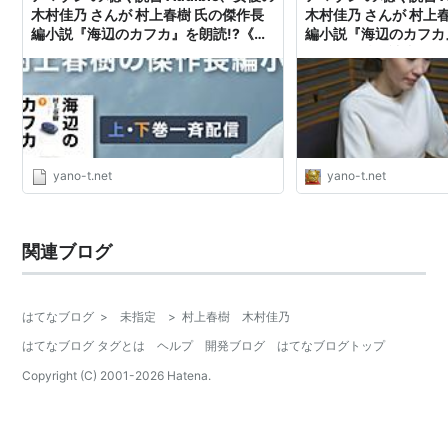
木村佳乃 さんが 村上春樹 氏の傑作長
木村佳乃 さんが 村上
編小説『海辺のカフカ』を朗読!?《め
編小説『海辺のカフカ
ちゃ推しYouTube》- YANO-T’ｓ
ちゃ推し聴く読書Audibl
blog
T’ｓ blog
yano-t.net
yano-t.net
関連ブログ
はてなブログ
>
未指定
>
村上春樹 木村佳乃
はてなブログ タグとは
ヘルプ
開発ブログ
はてなブログトップ
Copyright (C) 2001-
2026
Hatena.