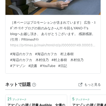
［本ページはプロモーションが含まれています］ 広告・ｽ
ﾎﾟﾝｻｰﾘﾝｸ ブログの前のみなさ~ん!!! 今回もYANO-T's
blogへお越し頂き、 ありがとうございます。 感謝感謝。
(引用：PRtimesｻｲﾄ
https://prtimes.jp/main/html/rd/p/000000149.000036
126.html) アマゾンの聴く読書、Audible をご存じでした
#
海辺のカフカ
#
海辺のカフカ 村上春樹
でしょうか？ プロのナレーターが朗読した本をアプリで
#
海辺のカフカ 木村佳乃
#
村上春樹 木村佳乃
聞けるサービスです。 amazon audible CM 「Audibleで
#
アマゾン
#
読書
#
YouTube
#
日記
聴こう。」篇 youtu.be このサービスの扱っている作品
に、 村上春樹 氏 の長編小…
ネットで話題
もっと見る
21
5
ブックマーク
ブックマーク
アマゾン の 聴く読書 Audible、女優の
アマゾン の 聴く読書 A