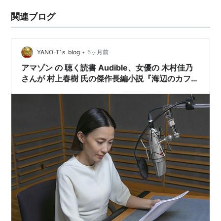
関連ブログ
•
YANO-T’ｓ blog
5ヶ月前
アマゾン の 聴く読書 Audible、女優の 木村佳乃
さんが 村上春樹 氏の傑作長編小説『海辺のカフ
カ』を朗読!?《めちゃ推し聴く読書Audible》