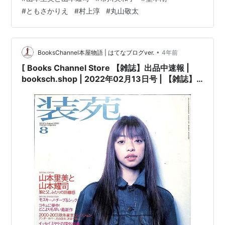
りえ 村上淳コンディション:※古書「可」。コンディショ
#
ともさかりえ
#
村上淳
#
丸山敬太
ン説明文:※古書「可」。[※経年に準じた焼有り][※表紙
に…
•
BooksChannel本屋物語 | はてなブログver.
4年前
[ Books Channel Store 【雑誌】出品中速報 |
booksch.shop | 2022年02月13日号 | 【雑誌】
装苑 SO-EN 2000年8月号 Y's bis LIMI 山本里美
と山本耀司 市川実和子 #堂本剛 ともさかりえ #村
上淳 | 雑誌 #山本耀司 丸山敬太 モスキーノ ツモリ
チサト イッセイミヤケ Y's | 文化出版局 他 |