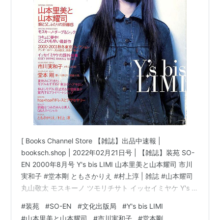
[ Books Channel Store 【雑誌】出品中速報 |
booksch.shop | 2022年02月21日号 | 【雑誌】装苑 SO-
EN 2000年8月号 Y's bis LIMI 山本里美と山本耀司 市川
実和子 #堂本剛 ともさかりえ #村上淳 | 雑誌 #山本耀司
丸山敬太 モスキーノ ツモリチサト イッセイミヤケ Y's |
文化出版局 他 | 【雑誌】装苑 SO-EN 2000年8月号 Y's
#
装苑
#
SO-EN
#
文化出版局
#
Y's bis LIMI
bis LIMI 山本里美と山本耀司 市川実和子 堂本剛 ともさか
#
山本里美と山本耀司
#
市川実和子
#
堂本剛