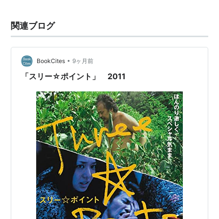
『ブログタイプ』
『ゆるナビ』ナレーション
関連ブログ
•
BookCites
9ヶ月前
「スリー☆ポイント」 2011