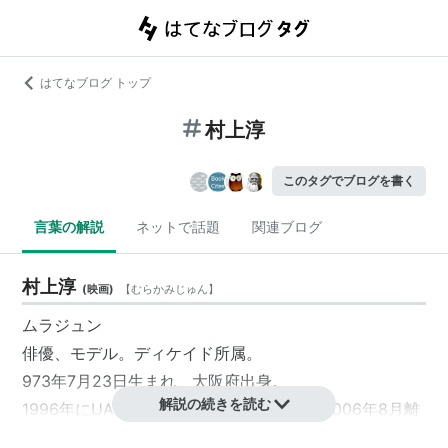
はてなブログ トップ
村上淳
このタグでブログを書く
言葉の解説
ネットで話題
関連ブログ
村上淳
(
映画
)
【
むらかみじゅん
】
ムラジュン
俳優、モデル。ディケイド所属。
973年7月23日生まれ、大阪府出身。
解説の続きを読む
1996年にUAと結婚、長男をもうけるが、2006年8月離
婚。