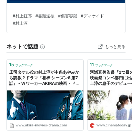
『アイデン＆ティティ』
『この世の外へ〜クラブ進駐軍〜』
#
村上虹郎
#
書類送検
#
傷害容疑
#
ディケイド
『キューティーハニー』
#
村上淳
『69〜sixty nine〜』
『ZOO』
『夢の中へ』
ネットで話題
もっと見る
主なドラマ
15
11
ブックマーク
ブックマーク
『アリよさらば』
庄司タケル役の村上淳が中条あやみか
河瀬直美監督『2つ目
『毎度ゴメンなさぁい』
ら説教？ドラマ『相棒 シーズン6 第7
映画祭コンペ部門に出
『TEARS 〜恋のゆくえ〜』
話』 - WワーカーAKIRAの映画・ドラ
上淳の息子のデビュー
マブログ
デイ
『私立探偵濱マイク』シリーズ
『すいか』
主なバラエティ
『TV’S HIGH』
www.akira-movies-drama.com
www.cinematoday.jp