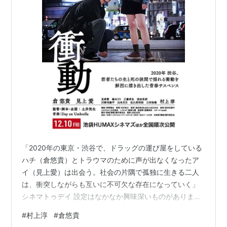
「2020年の東京・渋谷で、ドラッグの運び屋をしている
ハチ（倉悠貴）とトラウマのために声が出なくなったア
イ（見上愛）は出会う。社会の片隅で孤独に生きる二人
は、衝突しながらも互いに不可欠な存在になっていく」
シネマトゥデイ 設定はなかなか興味深いものがありま
す。 しかし、終わってみると「う～ん」って感じ(笑)。
#
村上淳
#
倉悠貴
惜しい作品なのでした。 それでは・・・。 2021年 117分