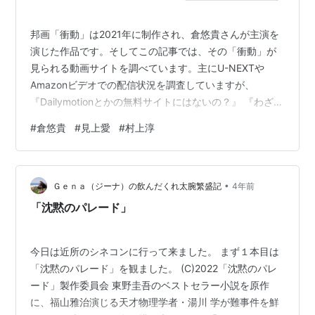
邦画「衝動」は2021年に制作され、倉悠貴さんが主演を
演じた作品です。そしてこの記事では、その「衝動」が
見られる動画サイトを調べています。主にU-NEXTや
Amazonビデオでの配信状況を調査していますが、
『Dailymotionとかの無料サイトにはないの？』 『わざわ
ざ登録するのはちょっと･･･』という方向けに、無料動画
#
倉悠貴
#
見上愛
#
村上淳
サイトのリンクも載せています。動画があったとしても
違法アップロードされた動画ばかりだと思いますが、気
にしない人は無料動画サイトでも動画を探してみてくだ
•
さい。1.「衝動」を無料サイトで探す無料サイトで探す場
Ｇｅｎａ（ジーナ）の飲んだくれ太腕繁盛記
4年前
合は以下のリンクから。 Youtubeで探す Veohで探す パ
「沈黙のパレード」
ンドラT…
今日は近所のシネコンに行って来ました。 まず１本目は
「沈黙のパレード」を観ました。 (C)2022「沈黙のパレ
ード」製作委員会 東野圭吾のベストセラー小説を原作
に、福山雅治演じる天才物理学者・湯川 学が難事件を鮮