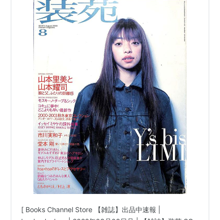
と山本耀司 市川実和子 #堂本剛 ともさかりえ #村
上淳 | 雑誌 #山本耀司 丸山敬太 モスキーノ ツモリ
チサト イッセイミヤケ Y's | 文化出版局 他 |
[ Books Channel Store 【雑誌】出品中速報 |