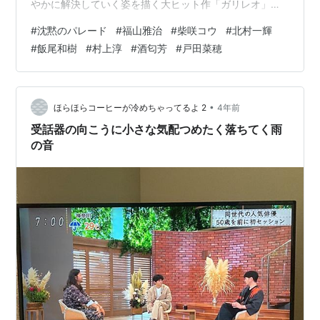
やかに解決していく姿を描く大ヒット作「ガリレオ」シ
リー ズの劇場版第3作。数年前から行方不明になってい
#
沈黙のパレード
#
福山雅治
#
柴咲コウ
#
北村一輝
た女子高生が、遺体となって発見された。 警視庁捜査一
#
飯尾和樹
#
村上淳
#
酒匂芳
#
戸田菜穂
課の刑事・内海によると事件の容疑者は、湯川の大学時
代の同 期でもある刑事・草薙がかつて担当した少女殺害
事件の容疑者で、無罪とな った男だった。 男は今回も黙
秘を貫いて証拠不十分で釈放され、女子高生が住んでい
•
ほらほらコーヒーが冷めちゃってるよ 2
4年前
た町に 戻って来る。 憎悪の…
受話器の向こうに小さな気配つめたく落ちてく雨
の音