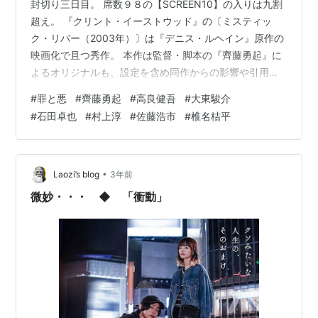
封切り三日目。 席数９８の【SCREEN10】の入りは九割
超え。 『クリント・イーストウッド』の〔ミスティッ
ク・リバー（2003年）〕は『デニス・ルヘイン』原作の
映画化で且つ秀作。 本作は監督・脚本の『齊藤勇起』に
よるオリジナルも、設定を含め同作からの影響や引用が
散見。 中学校のサッカー部に所属する仲の良い四人組。
#
罪と悪
#
齊藤勇起
#
高良健吾
#
大東駿介
そのうちの一人が増水した河川敷で遺体で発見され残さ
#
石田卓也
#
村上淳
#
佐藤浩市
#
椎名桔平
れた三人は郊外の廃屋に住む男を犯人と疑い押し掛ける
がそこで事件は起きる。 それからニ十年後、うち一人は
尊敬する父親に倣い刑事として町に戻り、また一人は地
元でトマト農家となり、もう一人は少年院を出所した
•
Laozi’s blog
3年前
後、町の顔役になる。 そしてまた昔…
微妙・・・ ◆ 「衝動」