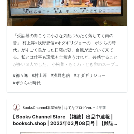
「受話器の向こうに小さな気配つめたく落ちてく雨の
音」 村上淳×浅野忠信×オダギリジョーの「ボクらの時
代」がすごく良かった日曜の朝。台風が近づいて来て
る。私とは仕事も環境も全然違うけれど、共感すること
が多い３人でした。 小松菜・ちくわ・とき卵のスープと
芋ようかん。美味しいーー。
#
都々逸
#
村上淳
#
浅野忠信
#
オダギリジョー
#
ボクらの時代
•
BooksChannel本屋物語 | はてなブログver.
4年前
[ Books Channel Store 【雑誌】出品中速報 |
booksch.shop | 2022年03月08日号 | 【雑誌】
装苑 SO-EN 2000年8月号 Y's bis LIMI 山本里美