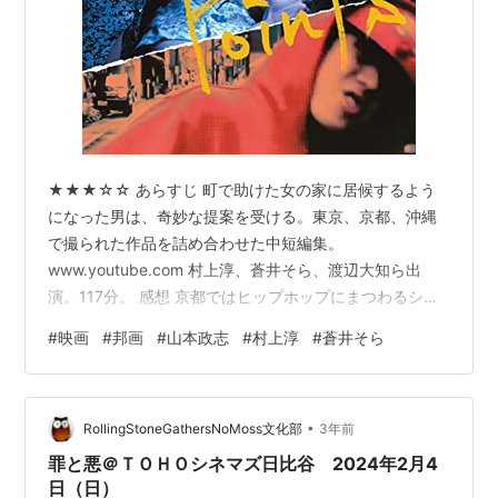
★★★☆☆ あらすじ 町で助けた女の家に居候するよう
になった男は、奇妙な提案を受ける。東京、京都、沖縄
で撮られた作品を詰め合わせた中短編集。
www.youtube.com 村上淳、蒼井そら、渡辺大知ら出
演。117分。 感想 京都ではヒップホップにまつわるショ
ートストーリー、沖縄ではドキュメンタリー、東京では
#
映画
#
邦画
#
山本政志
#
村上淳
#
蒼井そら
中編ドラマと、三つのポイントで撮影された異なるテイ
ストの作品が収められている。 序盤は京都と沖縄の作品
が交互に展開する。ここでは沖縄の人や場所を映し出す
•
ドキュメンタリーが面白かった。登場する人たちがみな
RollingStoneGathersNoMoss文化部
3年前
いいキャラクターで、彼らの話につい聞き入ってしま
罪と悪＠ＴＯＨＯシネマズ日比谷 2024年2月4
う。 中でも移住して、蟹取りを披露する男…
日（日）