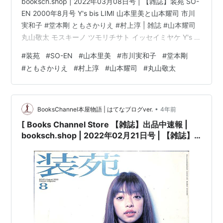
booksch.shop | 2022年03月08日号 | 【雑誌】装苑 SO-
EN 2000年8月号 Y's bis LIMI 山本里美と山本耀司 市川
実和子 #堂本剛 ともさかりえ #村上淳 | 雑誌 #山本耀司
丸山敬太 モスキーノ ツモリチサト イッセイミヤケ Y's |
文化出版局 他 | 【雑誌】装苑 SO-EN 2000年8月号 Y's
#
装苑
#
SO-EN
#
山本里美
#
市川実和子
#
堂本剛
bis LIMI 山本里美と山本耀司 市川実和子 堂本剛 ともさか
#
ともさかりえ
#
村上淳
#
山本耀司
#
丸山敬太
りえ 村上淳コンディション:※古書「可」。コンディショ
ン説明文:※古書「可」。[※経年に準じた焼有り][※表紙
に…
•
BooksChannel本屋物語 | はてなブログver.
4年前
[ Books Channel Store 【雑誌】出品中速報 |
booksch.shop | 2022年02月21日号 | 【雑誌】
装苑 SO-EN 2000年8月号 Y's bis LIMI 山本里美
と山本耀司 市川実和子 #堂本剛 ともさかりえ #村
上淳 | 雑誌 #山本耀司 丸山敬太 モスキーノ ツモリ
チサト イッセイミヤケ Y's | 文化出版局 他 |