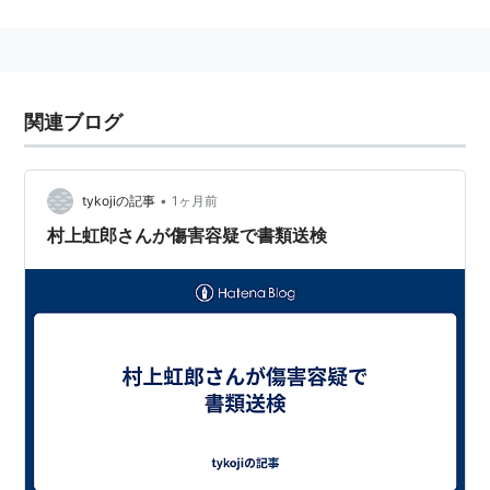
ヤング大杉漣か？というくらいに、出演作数膨大。
amazon:村上淳
主な映画
関連ブログ
1994年『ぷるぷる』映画デビュー
『右向け左』
•
tykojiの記事
1ヶ月前
『バウンスkoGALS』
村上虹郎さんが傷害容疑で書類送検
『失楽園』
『双生児』
『金融腐蝕列島』
『新・仁義なき戦い』
『式日』
『RED SHADOW赤影』
『フィラメント』
『ヴァイブレーター』