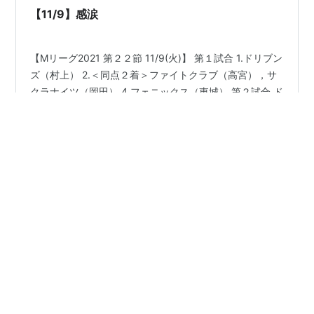
【11/9】感涙
【Mリーグ2021 第２２節 11/9(火)】 第１試合 1.ドリブン
ズ（村上） 2.＜同点２着＞ファイトクラブ（高宮），サ
クラナイツ（岡田） 4.フェニックス（東城） 第２試合 ド
リブンズ（園田） サクラナイツ（堀） フェニックス（魚
谷） ファイトクラブ（滝沢） 「もし村上がトップを獲っ
たなら、スキップしながら雄叫びをあげて喜びを爆発さ
#
Mリーグ
#
麻雀
#
村上淳