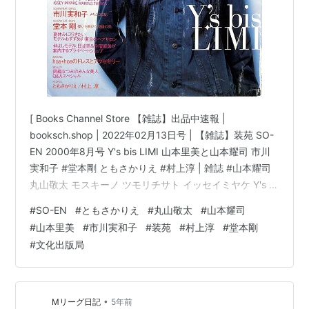
[ Books Channel Store 【雑誌】出品中速報 |
booksch.shop | 2022年02月13日号 | 【雑誌】装苑 SO-
EN 2000年8月号 Y's bis LIMI 山本里美と山本耀司 市川
実和子 #堂本剛 ともさかりえ #村上淳 | 雑誌 #山本耀司
丸山敬太 モスキーノ ツモリチサト イッセイミヤケ Y's |
文化出版局 他 | 【雑誌】装苑 SO-EN 2000年8月号 Y's
#
SO-EN
#
ともさかりえ
#
丸山敬太
#
山本耀司
bis LIMI 山本里美と山本耀司 市川実和子 堂本剛 ともさか
#
山本里美
#
市川実和子
#
装苑
#
村上淳
#
堂本剛
りえ 村上淳コンディション:※古書「可」。コンディショ
#
文化出版局
ン説明文:※古書「可」。[※経年に準じた焼有り][※表紙
に…
•
Mリーグ日記
5年前