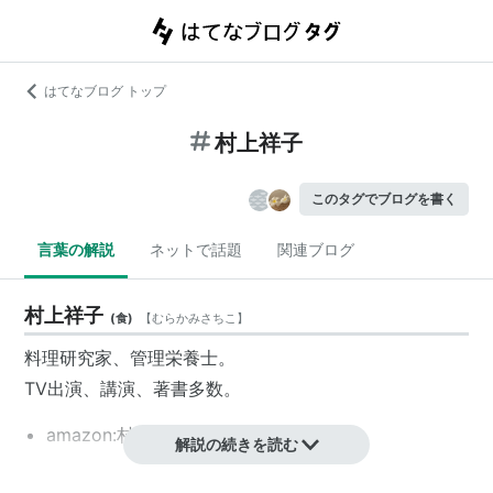
はてなブログ トップ
村上祥子
このタグでブログを書く
言葉の解説
ネットで話題
関連ブログ
村上祥子
(
食
)
【
むらかみさちこ
】
料理研究家、管理栄養士。
TV出演、講演、著書多数。
amazon:村上祥子
解説の続きを読む