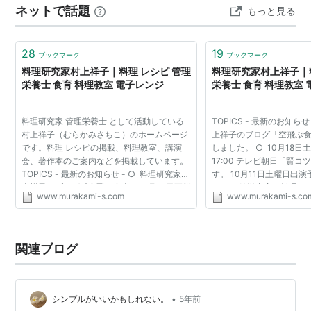
ネットで話題
もっと見る
のの、毎日は続かず、できた日だけ投稿するゆるいスタ
イルです。 最近はエアクロを始めたこともあり、服の断
捨…
28
19
ブックマーク
ブックマーク
料理研究家村上祥子｜料理 レシピ 管理
料理研究家村上祥子｜料
栄養士 食育 料理教室 電子レンジ
栄養士 食育 料理教室
料理研究家 管理栄養士 として活動している
TOPICS - 最新のお知ら
村上祥子（むらかみさちこ）のホームページ
上祥子のブログ「空飛ぶ食
です。料理 レシピの掲載、料理教室、講演
しました。 ○ 10月18日土
会、著作本のご案内などを掲載しています。
17:00 テレビ朝日「賢コ
TOPICS - 最新のお知らせ - ○ 料理研究家村
す。 10月11日土曜日出
上祥子のブログ「空飛ぶ食卓」10月10日更新
した。 放送内容や料理レ
www.murakami-s.com
www.murakami-s.co
しました。 ○ 10月18日土曜日 16:30〜
いたします。 ○ ＜糖醋
17:00 テレビ朝日「賢...
グー・スペアリブの酢...
関連ブログ
•
シンプルがいいかもしれない。
5年前