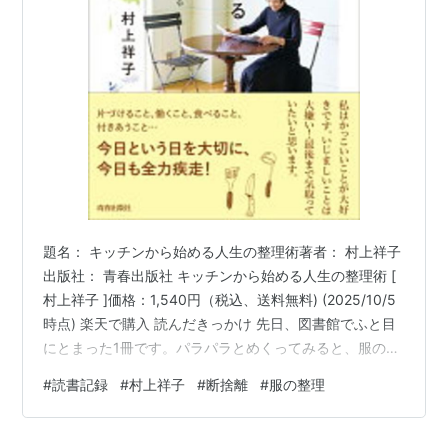
題名： キッチンから始める人生の整理術著者： 村上祥子
出版社： 青春出版社 キッチンから始める人生の整理術 [
村上祥子 ]価格：1,540円（税込、送料無料) (2025/10/5
時点) 楽天で購入 読んだきっかけ 先日、図書館でふと目
にとまった1冊です。パラパラとめくってみると、服のこ
とも書かれていたので借りることにしました。 かれこれ
#
読書記録
#
村上祥子
#
断捨離
#
服の整理
2年以上、断捨離にハマっているのですが、「時間がな
い」を言い訳に超スローペースで続けている感じ。1年ほ
ど前からは、インスタでも「1日1捨て」活動を始めたも