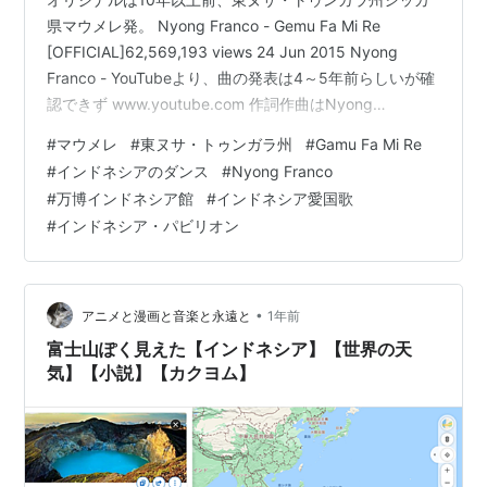
県マウメレ発。 Nyong Franco - Gemu Fa Mi Re
[OFFICIAL]62,569,193 views 24 Jun 2015 Nyong
Franco - YouTubeより、曲の発表は4～5年前らしいが確
認できず www.youtube.com 作詞作曲はNyong
Franco（本名Frans Cornelis Dian Bunda）、歌詞はほぼ
#
マウメレ
#
東ヌサ・トゥンガラ州
#
Gamu Fa Mi Re
インドネシア語のはずだが、ナンセンスな語呂合わせが
#
インドネシアのダンス
#
Nyong Franco
多くてよくわからん。 マウメレの地図はここ。近くに
#
万博インドネシア館
#
インドネシア愛国歌
Fransiskus Xaverius Seda Airportという…
#
インドネシア・パビリオン
•
アニメと漫画と音楽と永遠と
1年前
富士山ぽく見えた【インドネシア】【世界の天
気】【小説】【カクヨム】