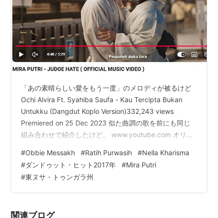
「あの素晴らしい愛をもう一度」のメロディが被るけど
Ochi Alvira Ft. Syahiba Saufa - Kau Tercipta Bukan
Untukku (Dangdut Koplo Version)332,243 views
Premiered on 25 Dec 2023 似た曲調の歌を前にも同じ
組み合わせで紹介したけど。 www.youtube.com オリジ
ナルはRatih Purwasih、キュートな声と歌い方のシンガ
#
Obbie Messakh
#
Ratih Purwasih
#
Nella Kharisma
ー、ただし、次のビデオはいつ頃作ったものか不明。
#
ダンドゥット・ヒット2017年
#
Mira Putri
1961年生まれというデータがほんとうなら、26歳ぐらい
#
東ヌサ・トゥンガラ州
のときの録音であるはず。 Ratih Purwa…
関連ブログ