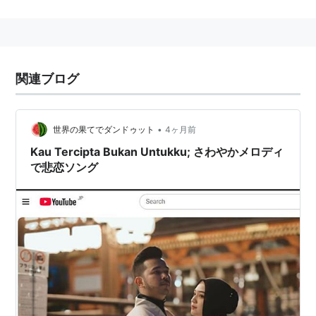
西ティモール の3つの大きな島がある。ちなみにティモ
ール島の東側半分は東ティモールとして独立している。
そのほかの島々は、アドナラ島、アロール島、エンデ
島、コモド島、ルムバダ島、ムニポ島、リンカ島、 ロ
関連ブログ
テ島 (インドネシア最南端の島)、 サヴ島、スマウ島、
ソロール島などがある。
•
世界の果てでダンドゥット
4ヶ月前
Kau Tercipta Bukan Untukku; さわやかメロディ
で悲恋ソング