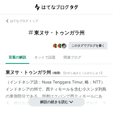
はてなブログ トップ
東ヌサ・トゥンガラ州
このタグでブログを書く
言葉の解説
ネットで話題
関連ブログ
東ヌサ・トゥンガラ州
(
地理
)
【
ひがしぬさとぅんがらしゅう
】
（インドネシア語：Nusa Tenggara Timur, 略：NTT）
インドネシアの州で、西ティモールを含む小スンダ列島
の東側部分である。州都はクパンで西ティモールにあ
解説の続きを読む
る。州はおよそ550にも及ぶ島々で構成されており、フ
ローレス島、スンバ島、ティモール島の西側半分である