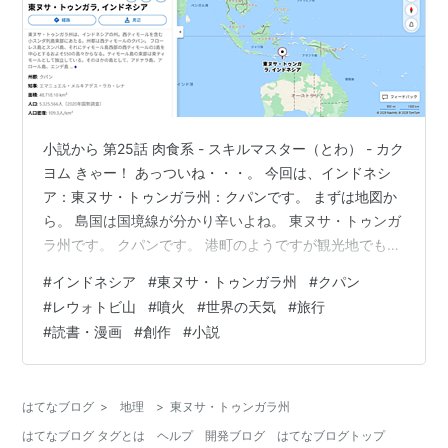
小説から 第25話 肉食系 - スキルマスター（とわ） - カク
ヨム きゃー！ あっついね・・・。 今回は、インドネシ
ア：東ヌサ・トゥンガラ州：クパンです。 まずは地図か
ら。 島国は国境線が分かり辛いよね。 東ヌサ・トゥンガ
ラ州です。 クパンです。 港町のようですが観光地でもあ
るようです。 レウォトビ山の地図も載せておきます。 ２
#
インドネシア
#
東ヌサ・トゥンガラ州
#
クパン
０２５年８月２日の記事です。 【速報】インドネシアの
#
レウォトビ山
#
噴火
#
世界の天気
#
旅行
火山で大規模噴火 津波の有無を調査中 | Watch 記事よ
#
読書・漫画
#
創作
#
小説
り。 2日午前2時すぎ、インドネシアの火山で大規模な噴
火が発生。 他の記事から津波の影響はないようです。 噴
火の映像が富士山ぽく見えた。 山の形が似てるのか…
はてなブログ
>
地理
>
東ヌサ・トゥンガラ州
はてなブログ タグとは
ヘルプ
開発ブログ
はてなブログトップ