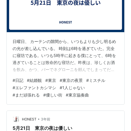
日曜日、 カーテンの隙間から、いつもよりも少し明るめ
の光が差し込んでいる。 時刻は6時を過ぎていた。完全
に寝坊である。いつも5時半に起きる僕にとって、6時を
過ぎていることは致命的な寝坊だ。昨夜は、珍しくお酒
を飲み、かつ、バーでネグローニを頼んでしまってだい
ぶ酔っていた。 急いで掃除をして、ランニングの準備を
#
日記
#
結婚観
#
東京
#
東京の夜景
#
ミスチル
する。やっぱり、食べ過ぎ・飲み過ぎは翌日に響くなぁ
#
エレファントカシマシ
#
1人じゃない
と反省気味に、少し俯きながら淡々とやることをこな
#
まだ頑張れる
#
優しい街
#
東京協奏曲
す。 掃除も、ランニングも、その他雑務もなんとか終わ
らせ、予定通り8時半から英語のレッスンを受けることに
成功した。そして一息ついてしまうと、もうきっと家か
ら出ないだろうと思いつき、そのままの勢い…
•
HONEST
3年前
5月21日 東京の夜は優しい