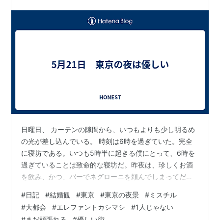
日曜日、 カーテンの隙間から、いつもよりも少し明るめ
の光が差し込んでいる。 時刻は6時を過ぎていた。完全
に寝坊である。いつも5時半に起きる僕にとって、6時を
過ぎていることは致命的な寝坊だ。昨夜は、珍しくお酒
を飲み、かつ、バーでネグローニを頼んでしまってだい
ぶ酔っていた。 急いで掃除をして、ランニングの準備を
#
日記
#
結婚観
#
東京
#
東京の夜景
#
ミスチル
する。やっぱり、食べ過ぎ・飲み過ぎは翌日に響くなぁ
#
大都会
#
エレファントカシマシ
#
1人じゃない
と反省気味に、少し俯きながら淡々とやることをこな
#
まだ頑張れる
#
優しい街