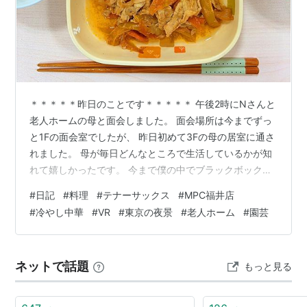
＊＊＊＊＊昨日のことです＊＊＊＊＊ 午後2時にNさんと
老人ホームの母と面会しました。 面会場所は今までずっ
と1Fの面会室でしたが、 昨日初めて3Fの母の居室に通さ
れました。 母が毎日どんなところで生活しているかが知
れて嬉しかったです。 今まで僕の中でブラックボックス
だったところが 思ったよりも居心地が良さそうな場所だ
#
日記
#
料理
#
テナーサックス
#
MPC福井店
ったので安心しました。 （Nさんのことは思い出せない
#
冷やし中華
#
VR
#
東京の夜景
#
老人ホーム
#
園芸
ようでした。） 晩ご飯はまた200円食堂でいただきまし
た。 主菜は豚の生姜焼きでした。 夕食_20260713 美味
しかったです。 ありがとうございます。 帰宅してシシト
ネットで話題
もっと見る
ウとミニトマトを収穫しました。 園芸_20260713 21…