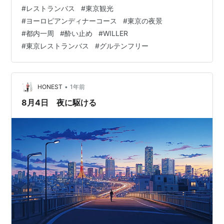
時間のコースを最後まで楽しめました！ 東京に住んでい
#
レストランバス
#
東京観光
ても、皇居や国会議事堂、原宿、渋谷、東京タワーなど
#
ヨーロピアンディナーコース
#
東京の夜景
をまとめて巡る機会はなかなかありません。 今回は実際
#
都内一周
#
酔い止め
#
WILLER
に乗ってみた感想や座席のおすすめなどを紹介します☺️
#
東京レストランバス
#
グルテンフリー
WILLERレストランバスの詳細を見る レストランバスっ
てどんな感じ？ 車内は想像していたより広々。 テーブル
付きの座席で、料理…
•
HONEST
1年前
8月4日 夜に駆ける