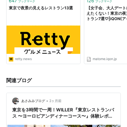
647
126
ブックマーク
ブックマーク
東京で夜景の見えるレストラン13選
【女子会、大人デート
えたくない！東京の夜
トラン7選♡|iQON(
retty.news
matome.iqon.jp
関連ブログ
•
あさみみブログ
2ヶ月前
東京を3時間で一周！WILLER『東京レストランバ
ス 〜ヨーロピアンディナーコース〜』体験レポ｜
東京タワーやレインボーブリッジも満喫