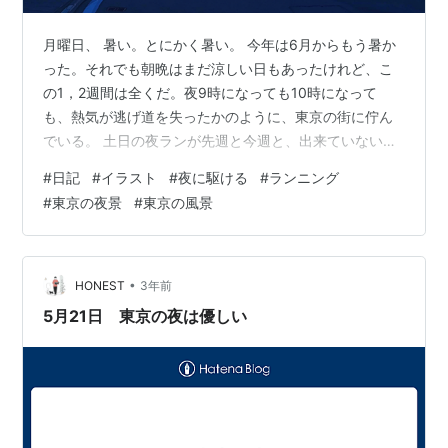
月曜日、 暑い。とにかく暑い。 今年は6月からもう暑か
った。それでも朝晩はまだ涼しい日もあったけれど、こ
の1，2週間は全くだ。夜9時になっても10時になって
も、熱気が逃げ道を失ったかのように、東京の街に佇ん
でいる。 土日の夜ランが先週と今週と、出来ていない。
筋トレを終えて体が疲れているところに、夜風でちょっ
#
日記
#
イラスト
#
夜に駆ける
#
ランニング
とリフレッシュ。時間がある土日ならではの贅沢だった
#
東京の夜景
#
東京の風景
のだ。 それがどうだろう。筋トレを終えて外に出ると、
耐えられないほどの熱波が押し寄せてくる。 だめだ。急
遽ランニングから散歩に変更。確かに散歩も気持ちいの
だけれど、疾走感に欠ける気がして、消化不良を覚え
•
HONEST
3年前
る。 夜の筋トレをやっていなかった昨年…
5月21日 東京の夜は優しい