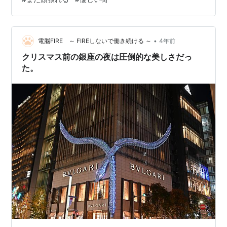
す。 掃除も、ランニングも、その他雑務もなんとか終わ
らせ、予定通り8時半から英語のレッスンを受けることに
成功した。そして一息ついてしまうと、もうきっと家か
ら出ないだろうと思いつき、そのままの勢い…
•
電脳FIRE ～ FIREしないで働き続ける ～
4年前
クリスマス前の銀座の夜は圧倒的な美しさだっ
た。