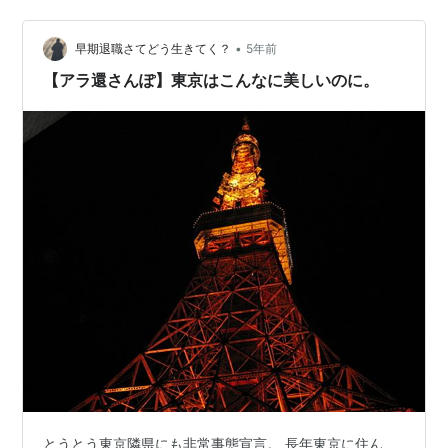
•
早期退職さてどう生きてく？
5年前
【アラ還さんぽ】東京はこんなに美しいのに。
とうとう東京隣県にも非常事態宣言。 長年東京に住ん