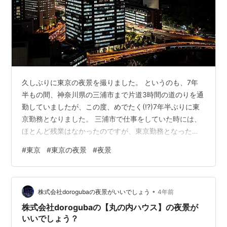
久しぶりに東京の夜景を撮りました。 というのも、7年
半もの間、神奈川県の三浦市まで片道3時間の道のりを通
勤していましたが、この度、めでたく(!?)7年半ぶりに東
京勤務となりました。 三浦市で仕事をしていた時には、
ほとんど残業はなかったのですが、東京勤務となったら
いきなり残業です…「22時までとかマジかよ」って感じ
#
東京
#
東京の夜景
#
夜景
です（笑） 連日22時までというわけではないですが、そ
れでも2時間残業とかは普通な感じです。 3時間の通勤が
いいのか、2時間の残業がいいのか…今のセクションの仕
•
事に慣れていないので、それはまだ判断はできません。
株式会社dorogubaの夜景がいいでしょう
4年前
とはいえ、通勤時間の「3時間」は、ほぼ無駄な時間だと
株式会社dorogubaの【丸の内ハウス】の夜景が
思ってます。 とまぁ、そ…
いいでしょう？