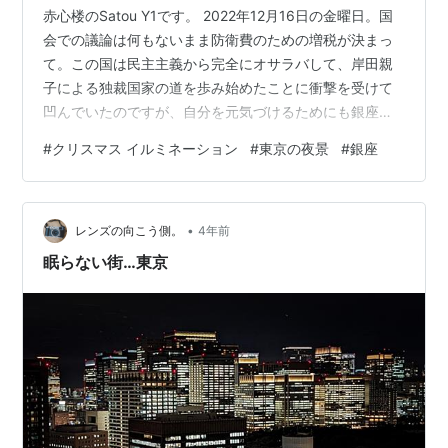
赤心楼のSatou Y1です。 2022年12月16日の金曜日。国
会での議論は何もないまま防衛費のための増税が決まっ
て。この国は民主主義から完全にオサラバして、岸田親
子による独裁国家の道を歩み始めたことに衝撃を受けて
凹んでいたのですが、自分を元気づけるためにも銀座の
クリスマス前の夜景を見に行ってきました。 どうです
#
クリスマス イルミネーション
#
東京の夜景
#
銀座
か、このバブル感丸出しの銀座の夜景。圧倒的ですよ
ね。さまざまなブランドショップの入り口で、沢山の
人々が入店待ちの行列を作っていて、この不景気な時代
•
でも持っている人は持ってる。 銀座の夜景と景気がいい
レンズの向こう側。
4年前
人々の姿を見ていたら、私も元気が出てきました。この
眠らない街…東京
銀座の風景の写真を沢山撮ってきたので…