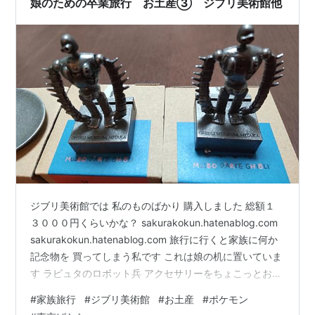
娘のための卒業旅行 お土産③ ジブリ美術館他
でそのままにしといて！…
ジブリ美術館では 私のものばかり 購入しました 総額１
３０００円くらいかな？ sakurakokun.hatenablog.com
sakurakokun.hatenablog.com 旅行に行くと家族に何か
記念物を 買ってしまう私です これは娘の机に置いていま
す ラピュタのロボット兵 アクセサリーをちょこっとおい
ています 娘の部屋には顔なしのソフビとかいます 息子と
#
家族旅行
#
ジブリ美術館
#
お土産
#
ポケモン
夫に このロボット兵は腕が上がります カードくらいのも