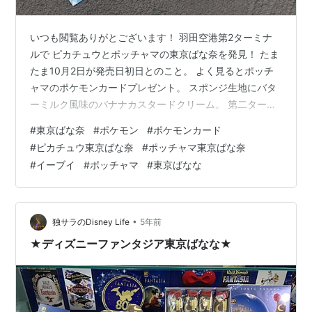
いつも閲覧ありがとございます！ 羽田空港第2ターミナ
ルで ピカチュウとポッチャマの東京ばな奈を発見！ たま
たま10月2日が発売日初日とのこと。 よく見るとポッチ
ャマのポケモンカードプレゼント。 スポンジ生地にバタ
ーミルク風味のバナナカスタードクリーム。 第二ターミ
ナルにはポケモンスタンド（自販機）もあるんです。 ピ
#
東京ばな奈
#
ポケモン
#
ポケモンカード
カチュウの東京ばな奈も同時購入。 このバナナカスター
#
ピカチュウ東京ばな奈
#
ポッチャマ東京ばな奈
ドクリームには100億個のシールド乳酸菌入り（2個あた
#
イーブイ
#
ポッチャマ
#
東京ばなな
り） ナナのみ味を表現したクリームとのこと。 プロモカ
ードが嬉しい。 羽田空港はまだまだ人が少ないので入手
できるチャンスはあると思います。 楽天でも↓高めです
が販売されています。…
•
独サラのDisney Life
5年前
★ディズニーファンタジア東京ばなな★