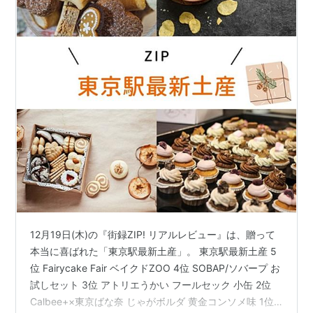
12月19日(木)の『街録ZIP! リアルレビュー』は、贈って
本当に喜ばれた「東京駅最新土産」。 東京駅最新土産 5
位 Fairycake Fair ベイクドZOO 4位 SOBAP/ソバープ お
試しセット 3位 アトリエうかい フールセック 小缶 2位
Calbee+×東京ばな奈 じゃがボルダ 黄金コンソメ味 1位