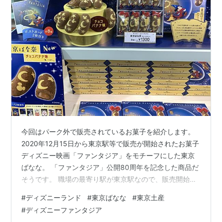
今回はパーク外で販売されているお菓子を紹介します。
2020年12月15日から東京駅等で販売が開始されたお菓子
ディズニー映画「ファンタジア」をモチーフにした東京
ばなな。 「ファンタジア」公開80周年を記念した商品だ
そうです。 職場の最寄り駅が東京駅なので、販売開始当
初からよく目にしていましたが、 今回初めて購入しまし
#
ディズニーランド
#
東京ばなな
#
東京土産
た。 お店の前に行くと綺麗にディスプレイされていまし
#
ディズニーファンタジア
た✨ 8個入りで税込み1300円です。 また、全8種のポス