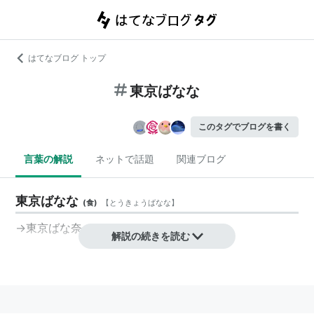
はてなブログ トップ
東京ばなな
このタグでブログを書く
言葉の解説
ネットで話題
関連ブログ
東京ばなな
(
食
)
【
とうきょうばなな
】
→
東京ばな奈
解説の続きを読む