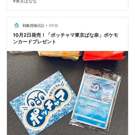
#
東京ばなな
のが背後に立てられるように なっています 夫は会社のデ
スクにもって行きました 再利用価格: 2998 円楽天で詳細
を見る 【4月限定●全品ポイント10倍!(エントリー要)】
メー…
•
戦略買物日記
5年前
10月2日発売！「ポッチャマ東京ばな奈」ポケモ
ンカードプレゼント