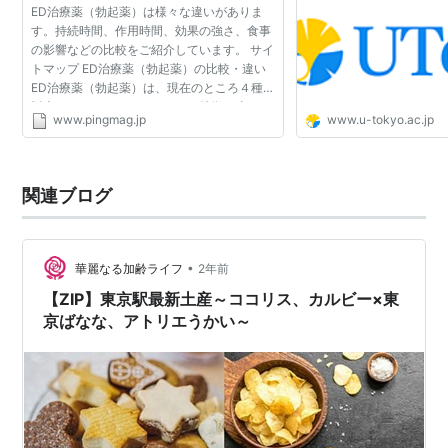
ED治療薬（勃起薬）は様々な違いがありま
す。持続時間、作用時間、効果の強さ、食事
の影響などの比較をご紹介しています。 サイ
トマップ ED治療薬（勃起薬）の比較・違い
ED治療薬（勃起薬）は、現在のところ４種類
販売されています。それぞれの特徴の違いを
www.pingmag.jp
www.u-tokyo.ac.jp
比較します。EDに効果があるメカニズムはど
れも同じですが、持...
関連ブログ
•
華麗なる加齢ライフ
2年前
【ZIP】東京駅最新土産～ココリス、カルビー×東
京ばなな、アトリエうかい～