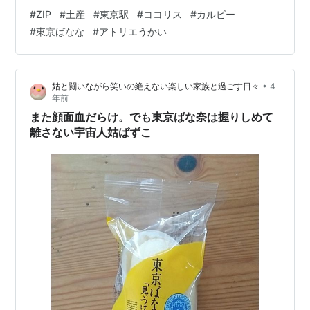
COCORIS/ココリス サンドクッキー ヘーゼルナッツと木
#
ZIP
#
土産
#
東京駅
#
ココリス
#
カルビー
苺 東京駅最新土産 5位 Fairycake Fair ベイクドZOO 素
#
東京ばなな
#
アトリエうかい
材の風味や味わいと、組合わせやデコレーションもこだ
わった焼き菓子カップケーキを5種類詰め合わせ。 ベイ
クドZOO カップケーキ(5種の味わい)fa…
•
姑と闘いながら笑いの絶えない楽しい家族と過ごす日々
4
年前
また顔面血だらけ。でも東京ばな奈は握りしめて
離さない宇宙人姑ばずこ