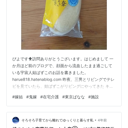
ぴよです🐥訪問ありがとうございます。はじめまして 一
か月ほど前のブログで、顔面から流血したまま過ごして
いる宇宙人姑ばずこのお話を書きました。
harue818.hatenablog.com 昨夜、三男とリビングでテレ
ビを見ていたら、姑ばずこがリビングにやってきた キッ
チンにコーヒーを作りに来たようだ 毎回、めいいっぱい
#
嫁姑
#
鬼嫁
#
在宅介護
#
東京ばなな
#
施設
氷を入れてアイスコーヒーを作り、湯呑に表面張力状態
で持っていく宇宙人姑ばずこ そして、毎回『ビシャビシ
ャッ』と床にこぼしていく アァッ！！！💦 そのまま観察
•
していたら、ティッシュを５枚ぐらい出し、杖の先で拭
そろそろ子育てから離れてゆっくりと暮らす私
4年前
き始めた 毎回同じことの繰り返し 思わずここは拭いとく