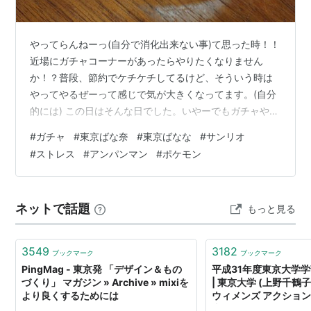
やってらんねーっ(自分で消化出来ない事)て思った時！！
近場にガチャコーナーがあったらやりたくなりません
か！？普段、節約でケチケチしてるけど、そういう時は
やってやるぜーって感じで気が大きくなってます。(自分
的には) この日はそんな日でした。いやーでもガチャやろ
うと思うと幾らのガチャかしっかり確認するんですよ
#
ガチャ
#
東京ばな奈
#
東京ばなな
#
サンリオ
ー。こんな時でも値段はしっかり確認する！！最近のガ
#
ストレス
#
アンパンマン
#
ポケモン
チャは800円、1500円するものもある。500円でもこれ
は、と思うものでやっと回すか回さないか決断出来るの
にー！！私がいつまでガチャで楽しめるのかわかりませ
ネットで話題
もっと見る
ん。そんな感じで、この日はガチャコーナーを幾つか回
って、1回300円のものがいいなと思…
3549
3182
ブックマーク
ブックマーク
PingMag - 東京発 「デザイン＆もの
平成31年度東京大学
づくり」 マガジン » Archive » mixiを
| 東京大学 (上野千鶴子
より良くするためには
ウィメンズ アクション
事長)