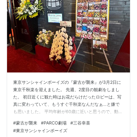
東京サンシャインボーイズの『蒙古が襲来』が3月2日に
東京千秋楽を迎えました。 先週、2度目の観劇をしまし
た。 初日近くに観た時はお花だらけだったロビーは、写
真に変わっていて、もうすぐ千秋楽なんだなぁ…と嫌で
も思いました。 平均年齢が60歳に近いと思うので、動き
は少ないのですが、全員に為所を作っているところに三
#
蒙古が襲来
#
PARCO劇場
#
三谷幸喜
谷幸喜氏の思いを感じました。 全国ツアーがこれから始
#
東京サンシャインボーイズ
まるので、ネタバレは避けます…だと何も書けなくなり