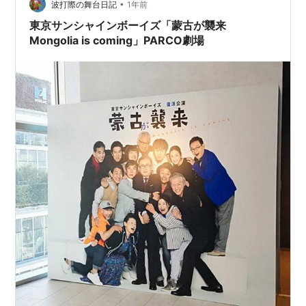
•
前に観劇していた＝チケ代を払えていた層が来ているの
波打際の舞台日記
1年前
ですから当然ですよね。 あらすじ～ 時は鎌倉、対馬の漁
東京サンシャインボーイズ「蒙古が襲来
村。昨日と変わら…
Mongolia is coming」PARCO劇場