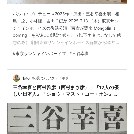
パルコ・プロデュース2025作・演出：三谷幸喜出演：相
島一之、小林隆、吉田羊ほか 2025.2.13.（木）東京サン
シャインボーイズの復活公演「蒙古が襲来 Mongolia is
coming」をPARCO劇場で観た。（以下ネタバレなしで感
想のみ） 劇団東京サンシャインボーイズ解散から30年。
解散時の予告タイトル『リア玉』から変更になり1年遅れ
#
東京サンシャインボーイズ
#
三谷幸喜
たものの、ほぼ約束通りの復活公演が実現した。 チケッ
トは大激戦。そういえば当時もなかなか取れなくて何本
も見損ねた記憶がある。2009年の『returns』も見た記録
•
がないからチケット争奪戦に敗れたんだろう。今回は見
私の中の見えない炎
3年前
られてラッキー。 鎌倉時代の蒙古の襲来が…
三谷幸喜と西村雅彦（西村まさ彦）・『12人の優
しい日本人』『ショウ・マスト・ゴー・オン』
『古畑任三郎』『ラヂオの時間』（1）