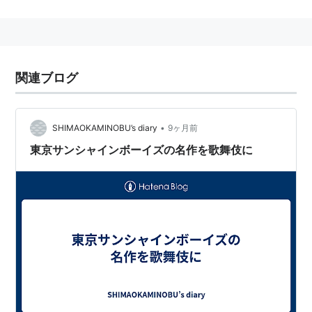
2009年、新宿シアタートップスの閉館にともない
『returns』で一公演かぎりの復活をとげる。
2024年「老境サンシャインボーイズ」として『リア
玉』で活動再開の予定（らしい）。主演の玉の役は梶原
関連ブログ
善（の予定）。
メンバーに西村雅彦、伊藤俊人、近藤芳正、相島一之、
野中功、阿南健治、梶原善、宮地雅子、西田薫、斉藤清
•
SHIMAOKAMINOBU’s diary
9ヶ月前
子 など。
東京サンシャインボーイズの名作を歌舞伎に
公演記録
『6ペンスの唄』1983.3.19-21（池袋とまとハウス）
『プーサン酒場と3つのワクワクする物語』
1983.9.30-10.2（池袋パモス青芸館）
『冒険王サルマニ〜最後の挑戦』1984.5.4（銀座み
ゆき館劇場）
『愛しの満天クラブ』1984.10.9-10（六本木アトリエ