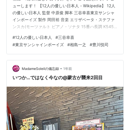
ューします！ 【12人の優しい日本人 - Wikipedia】 12人
の優しい日本人 監督 中原俊 脚本 三谷幸喜東京サンシャ
インボーイズ 製作 岡田裕 音楽 エリザベータ・ステファ
ンスカ(モーツァルト ピアノ・ソナタ 15番ハ長調 K545)
撮影 高間賢治 編集 冨田功冨田伸子 製作会社 ニュー・セ
#
12人の優しい日本人
#
三谷幸喜
ンチュリー・プロデューサーズサントリー日本テレビ放
#
東京サンシャインボーイズ
#
相島一之
#
豊川悦司
送網 配給 アルゴプロジェクト 公開 1991年12月14日 上
映時間 116分 製作国 日本 言語 日本語 テン 【映画「12人
の優しい日本人」：内容紹介】 ※12人の優しい日本人 -
Wik…
•
MadameSoleilの備忘録
1年前
いつか…ではなく今なの@蒙古が襲来2回目