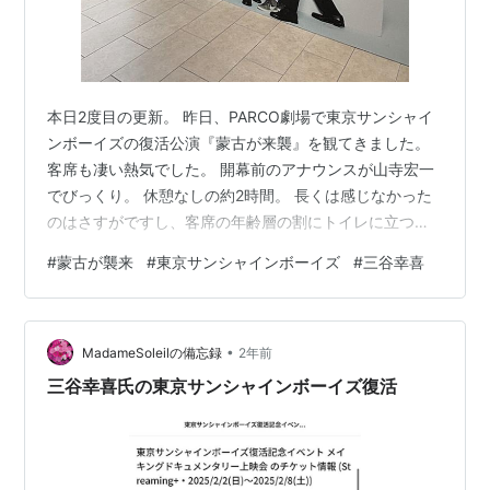
本日2度目の更新。 昨日、PARCO劇場で東京サンシャイ
ンボーイズの復活公演『蒙古が来襲』を観てきました。
客席も凄い熱気でした。 開幕前のアナウンスが山寺宏一
でびっくり。 休憩なしの約2時間。 長くは感じなかった
のはさすがですし、客席の年齢層の割にトイレに立つ人
もいなくて立派？でした（笑） ロビーは花だらけで、三
#
蒙古が襲来
#
東京サンシャインボーイズ
#
三谷幸喜
谷幸喜氏とサンシャインボーイズのメンバーがいかに演
劇界で活躍されているかの発表会みたいでした。 まだま
だ沢山あって撮りきれてません。 肝心の舞台ですが、本
•
当に老人ばかりの舞台で、1番若い吉田羊も老婆のお役
MadameSoleilの備忘録
2年前
で、やっぱり舞台って若い人がいないと動きが少ない
三谷幸喜氏の東京サンシャインボーイズ復活
な…と（笑） 前半は長閑な漁村の…