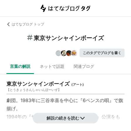
はてなブログ トップ
東京サンシャインボーイズ
このタグでブログを書く
言葉の解説
ネットで話題
関連ブログ
東京サンシャインボーイズ
(
アート
)
【
とうきょうさんしゃいんぼーいず
】
劇団。1983年に三谷幸喜を中心に『6ペンスの唄』で旗
揚げ。
1994年の『サンシャインボーイズの「罠」』公演をも
解説の続きを読む
って30年間の充電期間に入る。