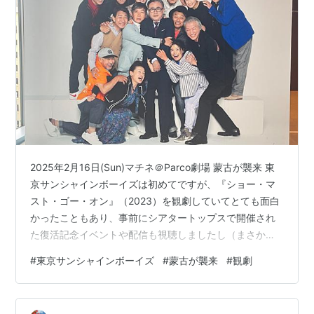
2025年2月16日(Sun)マチネ＠Parco劇場 蒙古が襲来 東
京サンシャインボーイズは初めてですが、『ショー・マ
スト・ゴー・オン』（2023）を観劇していてとても面白
かったこともあり、事前にシアタートップスで開催され
た復活記念イベントや配信も視聴しましたし（まさかリ
ア玉を上演するとは！笑）見たことがある役者さんも多
#
東京サンシャインボーイズ
#
蒙古が襲来
#
観劇
いことからドキドキしながら席に着きました。 以下ネタ
バレがあります。 さすがの満席でしたが、多分私の観劇
史上一番年齢層が高かったです。 そりゃあ解散した30年