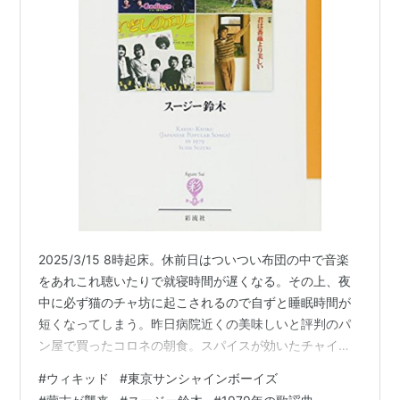
『12人の優しい日本人』1990.7.3-8.3（シアターサン
モール）
『ブロードウェイの生活』1990.11.7-14（下北沢駅前
劇場）
『12人の優しい日本人』1991.3.21-29（シアタートッ
プス）
『ショウ・マスト・ゴー・オン』1991.6.13-17（下北
沢本多劇場）
『99連隊』1991.12.21-1992.1.5（シアタートップ
ス）、1992.1.10-12（相鉄本多劇場）
『小さな戦場の大きな女』1991.12.24、12.27、
2025/3/15 8時起床。休前日はついつい布団の中で音楽
12.30、1992.1.3（シアタートップス）1992.1.8、
をあれこれ聴いたりで就寝時間が遅くなる。その上、夜
1.9（相鉄本多劇場）
中に必ず猫のチャ坊に起こされるので自ずと睡眠時間が
『ショウ・マスト・ゴー・オン TV版』1992.4.30放
短くなってしまう。昨日病院近くの美味しいと評判のパ
映（フジテレビ）
ン屋で買ったコロネの朝食。スパイスが効いたチャイ風
『なにもそこまで』1992.4.15-19（新宿全労済ホール
味のクリームが濃厚。確かに美味しいが俺のバカ舌には
#
ウィキッド
#
東京サンシャインボーイズ
ちと高級すぎたようだ。朝のうちにNHK+でドラマ「バニ
スペースゼロ）、1992.5.3-4（新神戸オリエンタル