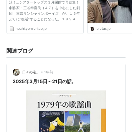
活！…シアタートップス３月閉館で再結集！
劇場）
劇作家・三谷幸喜氏（４７）を中心にした劇
団「東京サンシャインボーイズ」が、１５年
『青池さんちの犯罪』1988.9.27-10.2（下北沢駅前
ぶりに“復活”することになった。１９９４年
劇場）
の公演を最後に「３０年間の充電期間」に入
hochi.yomiuri.co.jp
brutus.jp
『こんな夜の話 TOKYO SUNSHINE BOYS LIVE 1』
っていた同劇団だが、３月末に閉館する東
京・新宿の小劇場シアタ...
1989.1.13（新宿SOUND HOUSE）
『デラシネ父さんのこと』1989.3.15-21（下北沢駅前
関連ブログ
劇場）
『天国から北へ3キロ』1989.7.4-9（下北沢駅前劇
場）
•
日々の泡。
1年前
『サンシャインの世界は廻る TOKYO SUNSHINE
2025年3月15日～21日の話。
BOYS LIVE 2』1989.9.7-8（横浜相鉄本多劇場）
『眠りラクダのはじける音』1989.11.22-12.3（下北
沢駅前劇場）
『東京の冬 TOKYO SUNSHINE BOYS LIVE 3』
1990.2.13-15（VIEPLAN THEATER）
『彦馬がゆく』1990.4.10-15（下北沢ザ・スズナリ）