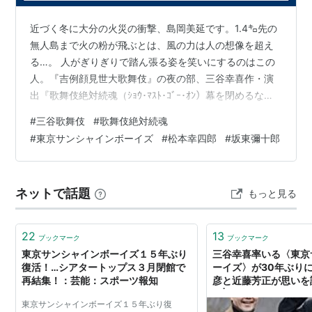
フォンテーヌ）
『48センチの喜劇』1985.3.7-10（シアター代官山）
近づく冬に大分の火災の衝撃、島岡美延です。1.4㌔先の
『くたばれサンダース』1985.9.20-23（シアター代
無人島まで火の粉が飛ぶとは、風の力は人の想像を超え
る…。 人がぎりぎりで踏ん張る姿を笑いにするのはこの
官山）
人。『吉例顔見世大歌舞伎』の夜の部、三谷幸喜作・演
『ビリケン波止場のおさらばショップ』1986.12.24-
出『歌舞伎絶対続魂（ｼｮｳ･ﾏｽﾄ･ｺﾞｰ･ｵﾝ）幕を閉めるな』
28（下北沢ザ・スズナリ）
（～26日まで）を観ました。 かつて私も観た東京サンシ
『諸君！ ミサイルだ』1986.2.15放映（TBSテレビ
#
三谷歌舞伎
#
歌舞伎絶対続魂
ャインボーイズの『ショー・マスト・ゴー・オン』の歌
「ピックアップシアター」）
#
東京サンシャインボーイズ
#
松本幸四郎
#
坂東彌十郎
舞伎版。伊勢の芝居小屋「蓬莱座」で人気の人形浄瑠璃
『テキサスの4本の腕』1987.5.3（ヤングプラザニッ
「義経千本桜」を歌舞伎として上演しようとして次々ト
ポン放送のステージ）
ラブル発生。このまま舞台を続けるのか、お客さんがい
ネットで話題
もっと見る
『眠りラクダのはじける音』1987.5.21-24（下北沢駅
る限り幕は下さない――。 歌舞伎座でこれほど笑ったの
は記憶がないけど、少々や…
前劇場）
『旦那さまから一言』1987.9.17-20（シアター代官
22
13
ブックマーク
ブックマーク
山）
東京サンシャインボーイズ１５年ぶり
三谷幸喜率いる〈東京
復活！…シアタートップス３月閉館で
ーイズ〉が30年ぶり
『まさかり先生の愛と冒険』1987.11.26-29（新宿シ
再結集！：芸能：スポーツ報知
彦と近藤芳正が思いを語
アターモリエール）
ス| BRUTUS.jp
東京サンシャインボーイズ１５年ぶり復
『ブロードウェイの生活』1988.4.14-17（下北沢駅前