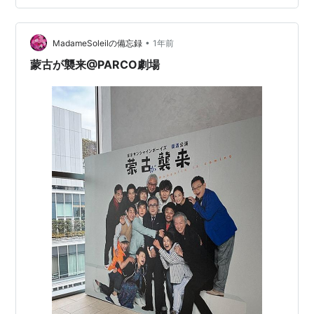
ます(^^;; 私はこの話から、今出来ることは今する、会い
たい人には「いつか」ではなくちゃんと会う、いつ蒙古
が襲来するかなんてわからないんだから…と言われてい
•
MadameSoleilの備忘録
1年前
るように感じました。 幸せな日…
蒙古が襲来@PARCO劇場