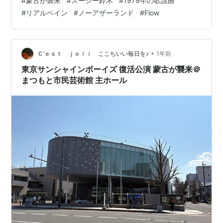
#
蒙古が襲来
#
スージー鈴木
#
1979年の歌謡曲
ラな毎日」の最終週を観ながら日記。筒井真理子と蓮佛
劇場）、1992.5.8-25（シアタートップス）
#
リアルペイン
#
ノーアザーランド
#
Flow
美沙子のシーンが良かったね。ホットケーキ食べたくな
『12人の優しい日本人』1992.9.8-20（パルコスペー
った。 で散歩がてらユナイテッドシネマまで。ジョン・
スパート３）
Ｍ・チュウ監督「ウィキッド ふたりの魔女」（字幕版）
『もはやこれまで』1992.10.27-11.25（シアタートッ
観る。後に「善い魔女」「悪い魔女…
•
Ｃ’ｅｓｔ ｊｏｌｉ ここちいい毎日を♪
1年前
プス）
東京サンシャインボーイズ 復活公演 蒙古が襲来＠
『ラヂオの時間』1993.3.12-20（シアタートップ
まつもと市民芸術館 主ホール
ス）、1993.3.23-4.6（シアターサンモール）、
1993.7.7-13（神奈川県立青少年センター）、
1993.8.31-9.2（大阪・上本町近鉄小劇場）、
1993.9.4-9.5（福岡・天神イズムホール）、
1993.9.8-10（相模原南市民ホール）、1993.9.16-
9.17（神奈川県立青少年センター）
『彦馬がゆく』1993.11.10-19（シアタートップ
ス）、1993.11.22-12.5（新宿紀伊国屋ホール）、
1993.12.8-12.12（大阪・上本町近鉄小劇場）
『ショウ・マスト・ゴー・オン』1994.4.1-20（新宿
紀伊国屋ホール）