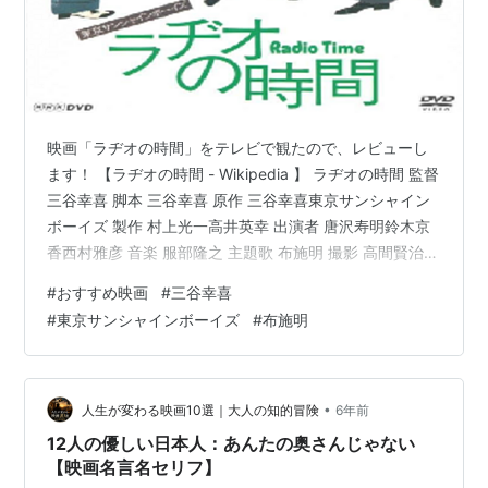
映画「ラヂオの時間」をテレビで観たので、レビューし
ます！ 【ラヂオの時間 - Wikipedia 】 ラヂオの時間 監督
三谷幸喜 脚本 三谷幸喜 原作 三谷幸喜東京サンシャイン
ボーイズ 製作 村上光一高井英幸 出演者 唐沢寿明鈴木京
香西村雅彦 音楽 服部隆之 主題歌 布施明 撮影 高間賢治
編集 阿部浩英 配給 東宝 公開 1997年11月8日 上映時間
#
おすすめ映画
#
三谷幸喜
103分 製作国 日本 言語 日本語 配給収入 4億円[1] 【映画
#
東京サンシャインボーイズ
#
布施明
「ラヂオの時間」：内容紹介】 ※ラヂオの時間 -
Wikipediaより抜粋 『ラヂオの時間』は、1993年に上演
された、劇団東京サンシャインボーイズの演劇。監督・
脚本は三…
•
人生が変わる映画10選｜大人の知的冒険
6年前
12人の優しい日本人：あんたの奥さんじゃない
【映画名言名セリフ】