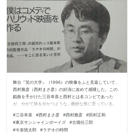
舞台『笑の大学』（1996）の映像をふと見返していて、
西村雅彦（西村まさ彦）の好演に改めて感嘆した。この
戯曲を手がけた三谷幸喜と西村とは名コンビであった
が、やがて袂を分かつような…微妙な形に至っている。
#
三谷幸喜
#
西村まさ彦
#
西村雅彦
#
田村正和
#
東京サンシャインボーイズ
#
古畑任三郎
#
今泉慎太郎
#
ラヂオの時間