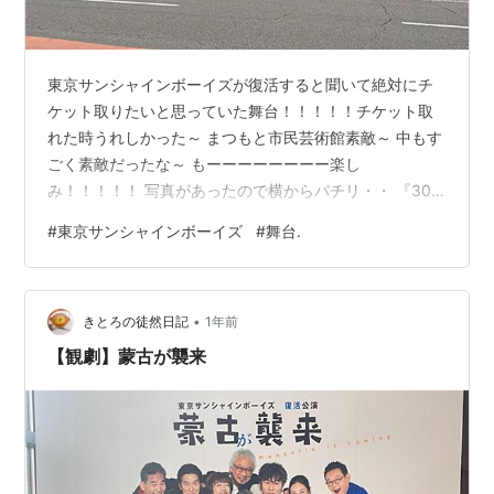
『東京サンシャインボーイズの「罠」』1994.9.15-
12.11（シアタートップス）、1994.12.15-19（札幌・
道新ホール）、1994.12.23-12.24（津・三重県総合
東京サンシャインボーイズが復活すると聞いて絶対にチ
文化センター小ホール）、1994.12.27-12.31（大阪・
ケット取りたいと思っていた舞台！！！！！チケット取
上本町近鉄小劇場）、1995.1.12(岡山・岡山市民文化
れた時うれしかった～ まつもと市民芸術館素敵～ 中もす
ホール）、1995.1.14-1.15（倉敷・倉敷芸文館）
ごく素敵だったな～ もーーーーーーーー楽し
『returns』2009.3.18-3.29（シアタートップス）
み！！！！！ 写真があったので横からパチリ・・ 『30
年の充電期間』を経て三谷幸喜主宰のあの劇団が待望の
#
東京サンシャインボーイズ
#
舞台.
復活！時は鎌倉、対馬の漁村。昨日と変わらぬ穏やかな
一日。異国の襲来が目の前に迫っている事を、彼らはま
だ知らない。 三谷さんの舞台面白かった！！！なんでも
•
ない日の朝の日常、ただ一ついつもと違うのは蒙古が襲
きとろの徒然日記
1年前
来するという事件が起こる日であることって記事を見
【観劇】蒙古が襲来
て、どんな舞台になるのかと思っていたけど、本当に
楽…