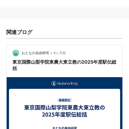
1965年、金子泰藏により「国際商科大学」創学、商学
部商学科4年制単科大学として発足、米国ウィラメット
大学と提携を約束、ウィラメット大学夏期海外ゼミナー
ル開始
関連ブログ
1969年、ウィラメット大学と姉妹校関係交流協定書正
式調印
1970年、ドクター・ソーントン・セルフインプルーブ
•
おとなの自由研究
6ヶ月前
メント・アウォード発足
東京国際山梨学院東農大東立教の2025年度駅伝総
括
1973年、父兄会（現・父母の会）発足、ウィラメット
大学エクステンション・キャンパス・プログラム開始
（現・日本研究プログラム）
1974年、同窓会発足
1975年、坂戸総合グラウンド開設、創立10周年事業と
して体育館竣工
1976年、教養学部設置
1977年、ウィラメット大学春期海外ゼミナール開始