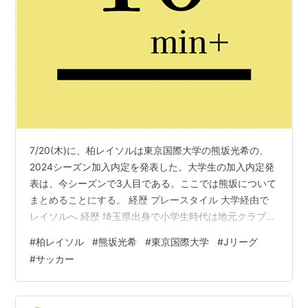
7/20(木)に、柏レイソルは東京国際大学の熊坂光希の、
2024シーズン加入内定を発表した。大学生の加入内定発
表は、今シーズンで3人目である。ここでは熊坂について
まとめることにする。 経歴 プレースタイル 大学経由で
レイソルへ 経歴 埼玉県出身で小学生時代は地元クラブで
育った。中学生になると柏レイソルアカデミーへ。ジュ
#
柏レイソル
#
熊坂光希
#
東京国際大学
#
Jリーグ
ニアユースからユースに昇格したものの、苦しい時期を
#
サッカー
過ごしトップ昇格はならなかった。 その後東京国際大学
へ進学、1年生時からトップチームに入り、先輩である落
合と共に東京国際大学のタイトル獲得に貢献した。今年