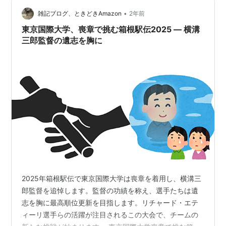
変更、第1回ホーム・カミング・デイ実施、埼玉県との
•
雑記ブログ、ときどきAmazon
2年前
包括協定締結
東京国際大学、喪章で挑む箱根駅伝2025 ― 横溝
2011年、人間社会学部に人間スポーツ学科を設置
三郎監督の遺志を胸に
2012年、人間社会学部スポーツ科学科設置、坂戸キャ
ンパス第3グラウンド完成
学部・学科
商学部
商学科
経営学科（2013年4月開設予定）
経済学部
経済学科
2025年箱根駅伝で東京国際大学は喪章を着用し、横溝三
国際経済学科
郎監督を追悼します。監督の功績を称え、選手たちは遺
言語コミュニケーション学部
志を胸に最高順位更新を目指します。リチャード・エテ
英語コミュニケーション学科
ィーリ選手らの活躍が注目されるこの大会で、チームの
国際関係学部