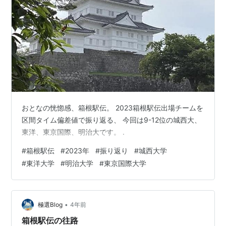
おとなの恍惚感、箱根駅伝。 2023箱根駅伝出場チームを
区間タイム偏差値で振り返る、 今回は9-12位の城西大、
東洋、東京国際、明治大です。 .
#
箱根駅伝
#
2023年
#
振り返り
#
城西大学
#
東洋大学
#
明治大学
#
東京国際大学
•
極選Blog
4年前
箱根駅伝の往路