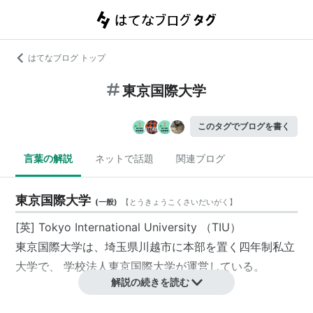
はてなブログ トップ
東京国際大学
このタグでブログを書く
言葉の解説
ネットで話題
関連ブログ
東京国際大学
(
一般
)
【
とうきょうこくさいだいがく
】
[英] Tokyo International University （TIU）
東京国際大学
は、埼玉県川越市に本部を置く四年制私立
大学で、 学校法人東京国際大学が運営している。
解説の続きを読む
沿革