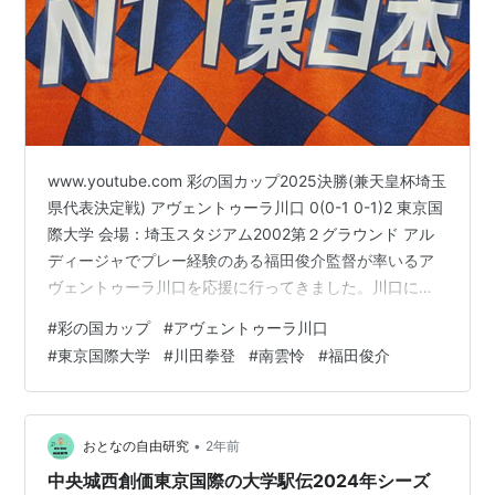
ターアネックス竣工、教養学部を国際関係学部・人間社
会学部に改組転換、創学30周年式典
1996年、台湾・中国文化大学と交流協定締結
1999年、TIUA10周年、ドイツ・コンスタンツ大学との
学術・文化交流に関する協定締結
2000年、山西大学ゼミナール開始、岡本清教授、学長
www.youtube.com 彩の国カップ2025決勝(兼天皇杯埼玉
に就任
県代表決定戦) アヴェントゥーラ川口 0(0-1 0-1)2 東京国
2001年、早稲田サテライト開設、大学院臨床心理学研
際大学 会場：埼玉スタジアム2002第２グラウンド アル
ディージャでプレー経験のある福田俊介監督が率いるア
究科博士課程(前期・後期)設置、彩の国大学コンソーシ
ヴェントゥーラ川口を応援に行ってきました。川口に
アム協定締結
は、アカデミー出身の川田拳登選手、南雲怜が出場して
2002年、大学院経済学研究科博士課程（後期）設置、
#
彩の国カップ
#
アヴェントゥーラ川口
います。 ランキング参加中サッカー
#
東京国際大学
#
川田拳登
#
南雲怜
#
福田俊介
国際関係学部国際報道学科設置、荒井孝昌教授が学長に
就任、第2キャンパススタジオ棟竣工
2004年、商学部3学科に改組（商学科、会計学科、情報
•
おとなの自由研究
2年前
システム学科）、言語コミュニケーション学部設置、第
中央城西創価東京国際の大学駅伝2024年シーズ
1キャンパス2号館竣工