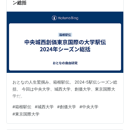
ン総括
2005年、金子泰藏生誕100年、創学40周年式典、マイ
ケル・ソマレパプアニューギニア首相来校・名誉博士学
位贈呈
2007年国際関係学部国際報道学科から国際メディア学
科へ名称変更、カナダ・ビクトリア大学、アメリカ・マ
ウントアイダカレッジゼミナール開始、第2キャンパス
福祉実習棟竣工、TIUAカネココモンズ完成、ベトナ
ム・チューバン・アン大学と学術・文科交流に関する協
定締結
2009年商学部会計学科から会計ファイナンス学科、情
おとなの人生鷲掴み、箱根駅伝。 2024-5駅伝シーズン総
報システム学科から情報ビジネス学科へ名称変更、
括、 今回は中央大学、城西大学、創価大学、東京国際大
TIUA20周年 早稲田サテライトを早稲田キャンパスに名
学だ。
称変更
#
箱根駅伝
#
城西大学
#
創価大学
#
中央大学
倉田信靖が総長に就任
#
東京国際大学
2010年、田尻嗣夫教授が学長に就任、法人名を「学校
法人 金子教育団」から「学校法人 東京国際大学」に