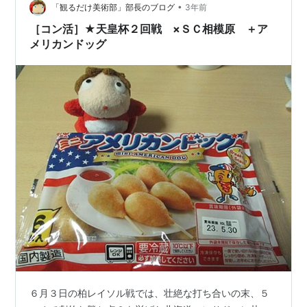
の3月に行われたデンソーチャレンジカップでは関東B選
•
「観るだけ美術部」部長のブログ
3年前
抜に選ばれた。最終学年と…
［コン活］★天皇杯２回戦 ×ＳＣ相模原 ＋ア
メリカンドッグ
６月３日の柏レイソル戦では、壮絶な打ち合いの末、５