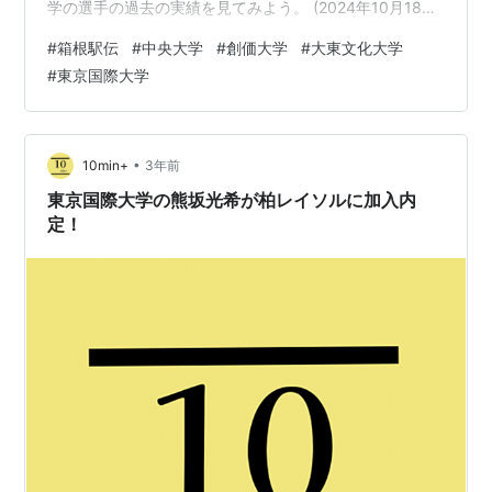
学の選手の過去の実績を見てみよう。 (2024年10月18日
更新)
#
箱根駅伝
#
中央大学
#
創価大学
#
大東文化大学
#
東京国際大学
•
10min+
3年前
東京国際大学の熊坂光希が柏レイソルに加入内
定！