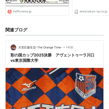
に就任
1988年、大学院商学研究科博士課程（後期）設置、第1
trafficnews.jp
www.tokyo-np.co.jp
キャンパスニューリサーチセンター（現・研究棟）・14
号館（現・3号館）竣工
関連ブログ
1989年、経済学部および商学部経営情報学科設置、東
京国際大学アメリカ校（TIUA）をオレゴン州セーラム
市に開校、TIUA留学プログラム開始
•
大宮応援生活-The Orange Time-
1年前
1990年、国際交流25周年式典、マルチメディア・ネッ
彩の国カップ2025決勝 アヴェントゥーラ川口
トワーク・システム導入
vs東京国際大学
1992年、韓国・慶煕大学校およびドイツ・コンスタン
ツ大学と交流協定締結
1993年、オーストラリア海外ゼミナール開始（現・グ
リフィス大学ゼミナール）
1994年、スウェーデン・ヴェクショー大学と交流協定
締結、大学院経済学研究科修士課程設置
1995年、第2キャンパス図書館・20号館・クエストセン