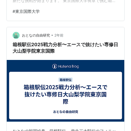
新たな挑戦が始まります。 東京国際大学喪章で挑む箱根
国際関係学科
広告の下に記事の続きがあります。ペコリ AmazonPR バ
#
東京国際大学
国際メディア学科
ッファロー おもいでばこ スマホ 4K 動画 写真 Wi-Fi 6 対
人間社会学部
応 大容量 スタンダード モデル 2TB PD-2000-L バッフ
ァロー Amazon 横溝三郎監督と東京国際大学駅伝部の挑
福祉心理学科
•
戦 2025年1月2日・3日に開催される第101回箱根駅伝
おとなの自由研究
2年前
人間スポーツ学科
で、東京国際大学は特別な思い…
箱根駅伝2025戦力分析〜エースで抜けたい専修日
スポーツ科学科
大山梨学院東京国際
特徴
学校法人一橋学院の故・
金子泰藏
が創学。
留学生を多く受け入れる大学として知られる（日本の大
学において第五位）。
また『半落ち』が話題になったミステリ作家の横山秀夫
は、旧・国際商科大学の出身である。
キャンパス
埼玉県川越市に第一キャンパス[商学部・経済学部・言
おとなの戦国絵巻、箱根駅伝。 学生三大駅伝のフィニッ