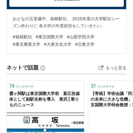
（現・アリゾナ大学ゼミナール）、互助会発足
1979年、国際交流研究所開設、学生相談室発足
おとなの五里霧中、箱根駅伝。 2025年度の大学駅伝シー
1981年、州立南オレゴン大学と交流協定締結、ヨーロッ
ズン終わりに 各大学の年度総括をしていきたい。
パ夏期海外ゼミナール開始（現・英国ゼミナール）
#
箱根駅伝
#
東京国際大学
#
山梨学院大学
1982年、第2キャンパス竣工、教養学部が移転、留学生
#
東京農業大学
#
大東文化大学
#
立教大学
別科開設
1983年、情報処理センター発足
1984年、大学院国際関係学研究科修士課程設置
ネットで話題
もっと見る
1985年、創学20周年式典
1986年、「東京国際大学」に校名変更、大学院商学研
74
31
ブックマーク
ブックマーク
究科修士課程、大学院社会学研究科修士課程設置、セー
霞ヶ関駅は東京国際大学前 新広告媒
【寄稿】学術会議「民
ラム市代表団（ハリス市長、ウ大ハドソン学長他）の来
体として副駅名称を導入 東武 | 乗り
の未来に大きな危機」
校、金子泰藏記念図書館竣工、中国・山西大学と交流協
ものニュース
京国際大学特命教授：
TOKYO Web
定締結
1987年、東京国際大学付属日本語学校開校（東京・高
田馬場）、創学者金子泰藏死去、金子泰雄副学長が学長