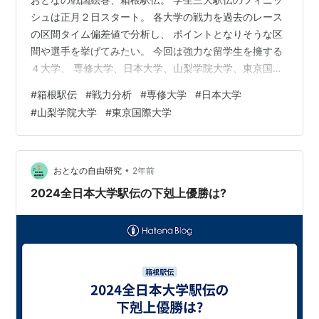
語コミュニケーション学部][大学院／商学
研究科
・経済
シュは正月２日スタート。 各大学の戦力を過去のレース
学研究科][留学生別科]と第二キャンパス[国際関係学
の区間タイム偏差値で分析し、 ポイントとなりそうな区
部・人間社会学部][大学院／国際関係学
研究科
・社会学
間や選手を挙げてみたい。 今回は強力な留学生を擁する
４大学、 専修大学、日本大学、山梨学院大学、東京国際
研究科]があり、東京都新宿区西早稲田に早稲田サテラ
大学です。
イト[大学院・臨床心理学]がある。
#
箱根駅伝
#
戦力分析
#
専修大学
#
日本大学
#
山梨学院大学
#
東京国際大学
主な卒業生
横山秀夫
（旧称時代）
•
おとなの自由研究
2年前
大槻ケンヂ
2024全日本大学駅伝の下剋上優勝は?
内山勇輝