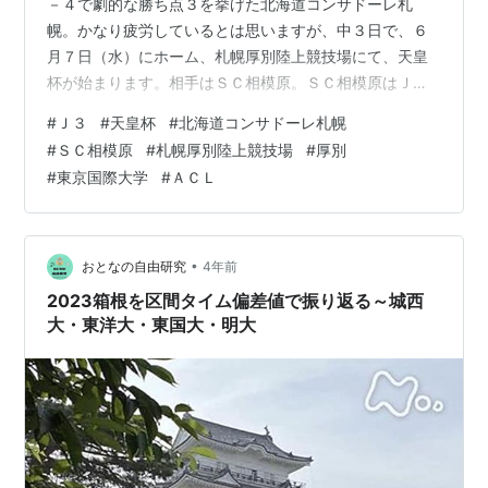
－４で劇的な勝ち点３を挙げた北海道コンサドーレ札
幌。かなり疲労しているとは思いますが、中３日で、６
月７日（水）にホーム、札幌厚別陸上競技場にて、天皇
杯が始まります。相手はＳＣ相模原。ＳＣ相模原はＪ３
のカテゴリーに居るチームですが、何が起こるかわから
#
Ｊ３
#
天皇杯
#
北海道コンサドーレ札幌
ないのが天皇杯。昨年も、大学生に敗戦の瀬戸際まで追
#
ＳＣ相模原
#
札幌厚別陸上競技場
#
厚別
い込まれた苦い経験があります。まして今回はＪリーグ
#
東京国際大学
#
ＡＣＬ
のチーム。何があってもおかしくありません。ターンオ
ーバーはしてくるとは思いますが、まずはけが人が出な
いでほしいというのが切実な願い。そこで今回の「勝利
をいただきます！」では、アメリカンドッグを喰らうこ
•
おとなの自由研究
4年前
と…
2023箱根を区間タイム偏差値で振り返る～城西
大・東洋大・東国大・明大