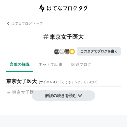
はてなブログ トップ
東京女子医大
このタグでブログを書く
言葉の解説
ネットで話題
関連ブログ
東京女子医大
(
サイエンス
)
【
とうきょうじょしいだい
】
→
東京女子医科大学
解説の続きを読む