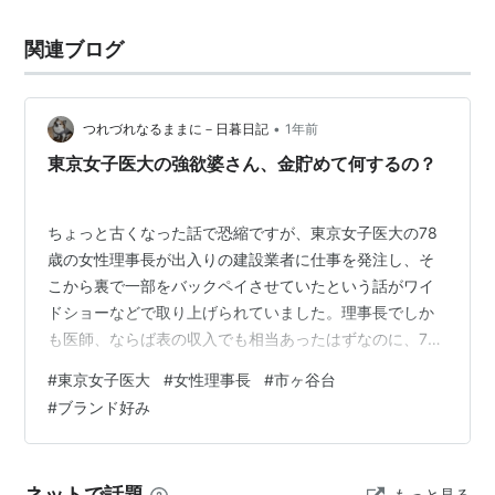
関連ブログ
•
つれづれなるままに－日暮日記
1年前
東京女子医大の強欲婆さん、金貯めて何するの？
ちょっと古くなった話で恐縮ですが、東京女子医大の78
歳の女性理事長が出入りの建設業者に仕事を発注し、そ
こから裏で一部をバックペイさせていたという話がワイ
ドショーなどで取り上げられていました。理事長でしか
も医師、ならば表の収入でも相当あったはずなのに、78
歳の老女になって何故さらに金が欲しいのか。いったい
#
東京女子医大
#
女性理事長
#
市ヶ谷台
何に遣うつもりだったのか。清く正しく美しくでなく、
#
ブランド好み
清く正しく貧しく生きている小生からすると、あきれて
ものが言えません。世の中にはそういう晩節を汚す人が
いるものなんですね。 ちなみに、東京女子医大のある市
ネットで話題
もっと見る