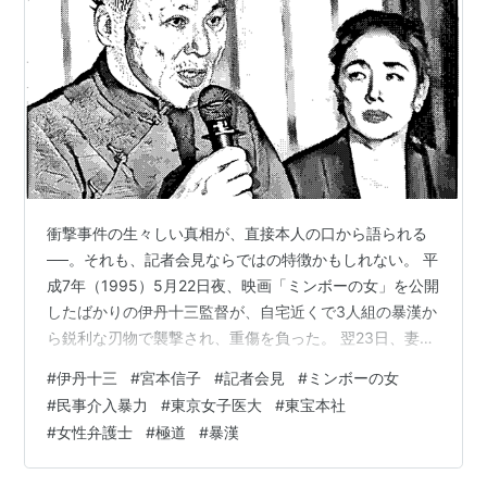
衝撃事件の生々しい真相が、直接本人の口から語られる
──。それも、記者会見ならではの特徴かもしれない。 平
成7年（1995）5月22日夜、映画「ミンボーの女」を公開
したばかりの伊丹十三監督が、自宅近くで3人組の暴漢か
ら鋭利な刃物で襲撃され、重傷を負った。 翌23日、妻で
女優の宮本信子が、東京・有楽町の東宝本社8階で緊急記
#
伊丹十三
#
宮本信子
#
記者会見
#
ミンボーの女
者会見に臨んだ。 「伊丹は血まみれになって家に入って
#
民事介入暴力
#
東京女子医大
#
東宝本社
きたのですが、家族に『落ち着け！』というほど冷静
#
女性弁護士
#
極道
#
暴漢
で…。救急車の中でも私がパニックにならないよう、私
や家族のことを心配してくれました。私の手を握って