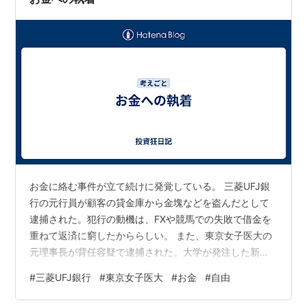
お金に絡む事件が立て続けに発覚している。 三菱UFJ銀
行の元行員が顧客の貸金庫から金塊などを盗んだとして
逮捕された。犯行の動機は、FXや競馬での失敗で借金を
重ねて返済に窮したかららしい。 また、東京女子医大の
元理事長が背任容疑で逮捕された。大学が発注した新校
舎の建設工事を巡り、東京都内にある建築会社社長の60
#
三菱UFJ銀行
#
東京女子医大
#
お金
#
自由
代男性に対して建築アドバイザー業務報酬名目で大学に
報酬を振り込ませ、その一部を元理事長へ還流させてい