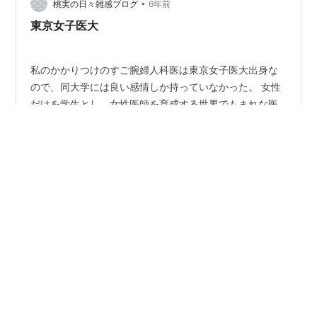
•
ら、外勤で稼げなくなり医師が辞めだした もう負のルー
桃実の日々雑感ブログ
6年前
プになっている。利益をすべて、施設改修に回して、医
東京女子医大
師、看護師には回さない…
私のかかりつけのすご腕婦人科医は東京女子医大出身な
ので、同大学には良い感情しか持っていなかった。 女性
だけを学生とし、女性医師を育成する世界でもまれな医
科大学である。女子の特性を生かし、良い女医さんを沢
山育てて欲しい。 しかし、信じられない医療事故が続
き、特定医療機関としての承認も取り消されてしまった
#
東京女子医大
#
医療事故
#
早稲田大学