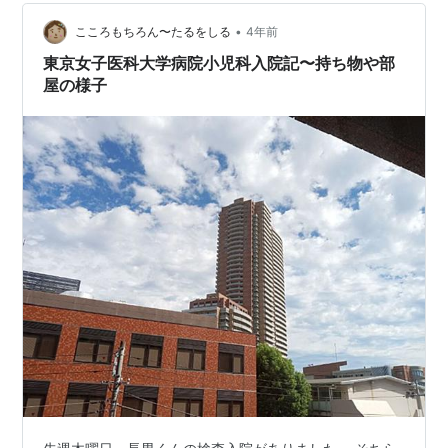
『警察が守ってくれるから、心配するな。僕も守るか
ら』と。警察に全てお任せしています…
•
こころもちろん〜たるをしる
4年前
東京女子医科大学病院小児科入院記〜持ち物や部
屋の様子