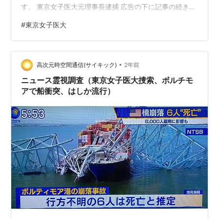
す。 東京女子医大元理事長逮捕 広告の下に記事の続きが
あります。ペコリ 事件の概要：なぜこの背任容疑がこれ
#
東京女子医大
ほどまでに重大なのか？ 2025年1月13日、東京女子医科
大学の元理事長・岩本絹子氏が、同大学の資金約1.2億円
を不正支出したとして背任容疑で逮捕されました。この
•
事件は、大学資金を私的に流用した可能性が高いとさ
高次元時空間通信(サイキック)
2年前
れ、教育機関の運営や信頼性に深刻な打撃を与えていま
ニュース霊視調査（東京女子医大捜索、ボルチモ
す。 approach.yaho…
アで船衝突、はしか流行）