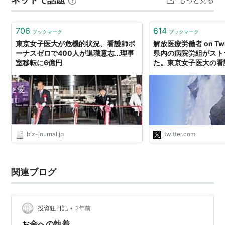
ヶ谷台。小生も1980年代、海外から帰ってきたあとの一
時期住んだことがあります。会社の社宅があ…
706
614
ブックマーク
ブックマーク
東京女子医大が危機的状況、看護師ボ
解放医療労働者 on Twi
ーナスゼロで400人が退職意志…理事
県内の病院労組がスト
室移転に6億円
た。東京女子医大の看
問題と同じ状況のスト
最前線の医療機関が赤
けを医療労働者に回し
ろうとしていること、
す。そもそも医療…
https://t.co/YzkEl5Y
biz-journal.jp
twitter.com
関連ブログ
•
投資狂日記
2年前
お金への執着