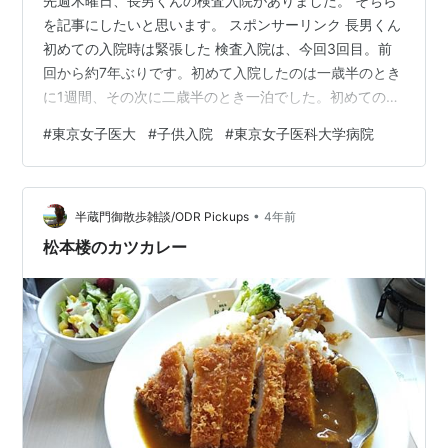
先週木曜日、長男くんの検査入院がありました。 そちら
を記事にしたいと思います。 スポンサーリンク 長男くん
初めての入院時は緊張した 検査入院は、今回3回目。前
回から約7年ぶりです。初めて入院したのは一歳半のとき
に1週間、その次に二歳半のとき一泊でした。初めてのと
きは、とにかく緊張し、この世の終わりかと思うほど憂
#
東京女子医大
#
子供入院
#
東京女子医科大学病院
鬱でした。 今思うと、そこまで怯えなくても、と思うの
ですがとにかく、ビビって、ネットにて情報を集めまく
りました。部屋の様子とか、病棟の様子とかを少しでも
•
知れたら安心な気がしたのです。しかし調べ方が悪かっ
半蔵門御散歩雑談/ODR Pickups
4年前
たのか、思うように情報は集まりませんでした。あの時
松本楼のカツカレー
の私と同じ迷える子羊ママの参考になれ…