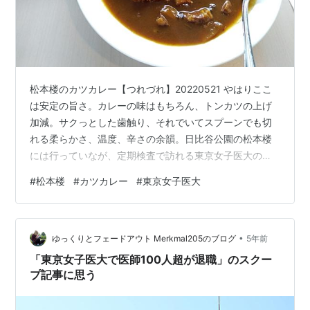
松本楼のカツカレー【つれづれ】20220521 やはりここ
は安定の旨さ。カレーの味はもちろん、トンカツの上げ
加減。サクっとした歯触り、それでいてスプーンでも切
れる柔らかさ、温度、辛さの余韻。日比谷公園の松本楼
には行っていなが、定期検査で訪れる東京女子医大の食
堂で。
#
松本楼
#
カツカレー
#
東京女子医大
•
ゆっくりとフェードアウト Merkmal205のブログ
5年前
「東京女子医大で医師100人超が退職」のスクー
プ記事に思う