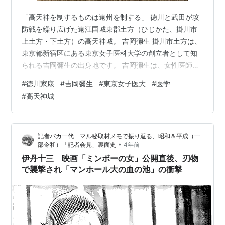
「高天神を制するものは遠州を制する」 徳川と武田が攻
防戦を繰り広げた遠江国城東郡土方（ひじかた、掛川市
上土方・下土方）の高天神城。 吉岡彌生 掛川市土方は、
東京都新宿区にある東京女子医科大学の創立者として知
られる吉岡彌生の出身地です。 吉岡彌生は、女性医師の
養成や医学の教育・研究の振興に尽力しました。津田梅
#
徳川家康
#
吉岡彌生
#
東京女子医大
#
医学
子、下田歌子などと並んで、女子教育の基盤づくりをし
#
高天神城
た教育者です。 創立者の想い - 法人・大学案内 - 東京女
子医科大学 松本亀次郎 この地は、日本最初の方言辞典を
編纂したことでも知られる教育者であり、日中関係の教
記者バカ一代 マル秘取材メモで振り返る、昭和＆平成（一
育にも携わった松本亀次郎が生まれ、亡くなった場所で
•
部令和）「記者会見」裏面史
4年前
もあります。 大東北公民館の…
伊丹十三 映画「ミンボーの女」公開直後、刃物
で襲撃され「マンホール大の血の池」の衝撃