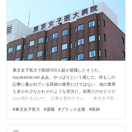
東京女子医大で医師100人超が退職したそうだ。
toyokeizai.net ああ、やっぱりという感じだ。何もこの
記事に書かれている医師の業界だけではない、他の業界
も多かれ少なかれそのような状況だ。副業だのせどりだ
のが流行るわけだ。 記事を要約すると、 ・東京女子医大
の医療レベルは国内トップクラス ・公的な資金を獲得し
#
東京女子医大
#
退職
#
ブラック企業
#
医師
て研究を行う場合には、女子医大のネームバリューが有
利 ・給料が安い分は外勤で稼ぐ ・過去の医療事故で患者
数が減り経営悪化 ・経営側が人件費のコスト削減をした