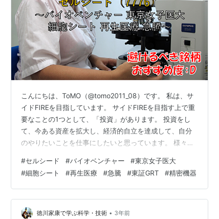
こんにちは、ToMO（@tomo2011_08）です。 私は、サ
イドFIREを目指しています。 サイドFIREを目指す上で重
要なことの1つとして、「投資」があります。 投資をし
て、今ある資産を拡大し、経済的自立を達成して、自分
のやりたいことを仕事にしたいと思っています。 様々な
投資の方法がありますが、その中の1つとして株式投資が
#
セルシード
#
バイオベンチャー
#
東京女子医大
あり、株式投資を行う上で株式銘柄を分析することは非
#
細胞シート
#
再生医療
#
急騰
#
東証GRT
#
精密機器
常に重要なことです。 日本株式投資をされる方の必需品
といえるのが、以下の四季報になります。 お持ちでない
方は、以下から購入して読まれることをお勧めします。
リンク 銘柄の事業内容は？、業績はどうか？、配当はい
•
徳川家康で学ぶ科学・技術
3年前