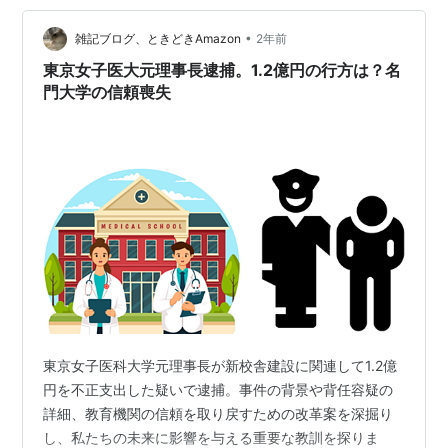
た疑いがあるという。 銀行員は信用を重んじるものだ
•
が、顧客の資産に手を付けるという最もしてはいけない
雑記ブログ、ときどきAmazon
2年前
ことをしてしまった。銀行員なら金融リテラシーがあり
東京女子医大元理事長逮捕。1.2億円の行方は？名
そうなものだが、ギャンブルにのめり込むと…
門大学の信頼喪失
東京女子医科大学元理事長が新校舎建設に関連して1.2億
円を不正支出した疑いで逮捕。事件の背景や背任容疑の
詳細、教育機関の信頼を取り戻すための改革案を深掘り
し、私たちの未来に影響を与える重要な教訓を探りま