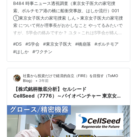
B484 時事ニュース透視調査（東京女子医大の家宅捜
索、ボルチモア港の橋に船衝突事故、はしか流行）001
①東京女子医大の家宅捜索 しん＞東京女子医大の家宅捜
索 について何か理事長がおかしなこと やってるみたいで
すが、S学会の絡みですか？ ユタ＞これはS学会が絡んで
いるみたいですね しん＞やっぱりこの理事長が問題です
#
DS
#
S学会
#
東京女子医大
#
橋崩落
#
ボルチモア
か？ ユタ＞理事長が言うことを聞かなくなったので、 標
#
はしか
#
ワクチン
的にされているみたいですね しん＞S学会の言うことを
聞かなくなった？ ユタ＞そうですね。 しん＞今までをお
金を出していたのを？ ユタ＞今まで上納金を差し出して
社畜から投資だけで経済的自立（FIRE）を目指す（ToMO
いたのを 渋ったり、言うことをきかなくなったことで 嫌
•
Blog）
3年前
がらせをしている…
【株式銘柄徹底分析】セルシード
CellSeed（7776）～バイオベンチャー 東京女子
医大 細胞シート 再生医療 急騰～