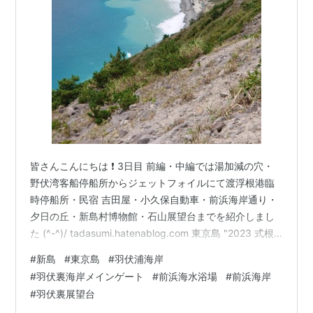
皆さんこんにちは ❗ 3日目 前編・中編では湯加減の穴・
野伏湾客船停船所からジェットフォイルにて渡浮根港臨
時停船所・民宿 吉田屋・小久保自動車・前浜海岸通り・
夕日の丘・新島村博物館・石山展望台までを紹介しまし
た (^-^)/ tadasumi.hatenablog.com 東京島 "2023 式根
島・新島" 編 3泊4日 3日目 後編 !!では前浜海水浴場・若
#
新島
#
東京島
#
羽伏浦海岸
郷前浜海水浴場・羽伏浦海岸・焼鳥 大三・民宿 吉田屋宿
#
羽伏裏海岸メインゲート
#
前浜海水浴場
#
前浜海岸
泊までを紹介します (^-^)/ 【前浜海水浴場】 前浜海岸本
#
羽伏裏展望台
村地区の中心部から最も近い海岸 🌊 波が穏やかな為、子