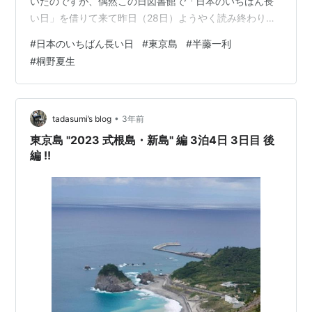
いたのですが、偶然この日図書館で「日本のいちばん長
い日」を借りて来て昨日（28日）ようやく読み終わりま
した。 「日本のいちばん長い日」は、２回映画化されて
#
日本のいちばん長い日
#
東京島
#
半藤一利
いるんですね。 1967年版 阿南陸相：三船敏郎 畑中少
#
桐野夏生
佐：黒沢年雄 2015年版 阿南陸相：役所広司 畑中少佐：
松坂桃季 「東京島」 桐野夏生（なつお 女性） 同じ日に
「東京島」も借りていて最初にこちらを読みました。
1945年から1950年にかけて、マリアナ諸島のアナタハ
•
tadasumi’s blog
3年前
ン…
東京島 "2023 式根島・新島" 編 3泊4日 3日目 後
編 !!