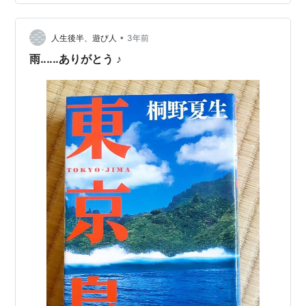
ども連れの家族には安心かも 🏖️ 近場に飲食店も多くあり
ます 🍜🍝🍛…
•
人生後半、遊び人
3年前
雨‥‥‥ありがとう ♪