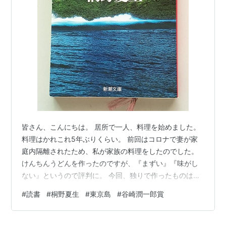
皆さん、こんにちは。 居所で一人、料理を始めました。
料理はかれこれ5年ぶりくらい。 前回はコロナで妻が家
庭内隔離されたため、私が家族の料理をしたのでした。
けんちんうどんを作ったのですが、『まずい』『味がし
ない』というので評判に。 今回、独りで作ったものは昨
日はスパイスカレー、そして本日はキムチチャーハン。
#
読書
#
桐野夏生
#
東京島
#
谷崎潤一郎賞
前者はいわゆるCookDoみたいなやつですが、レシピ通り
の材料を揃えずどうにも大味に（ちなみにココナツミル
クをミルクで代用した）。後者はYoutubeのレシピを見