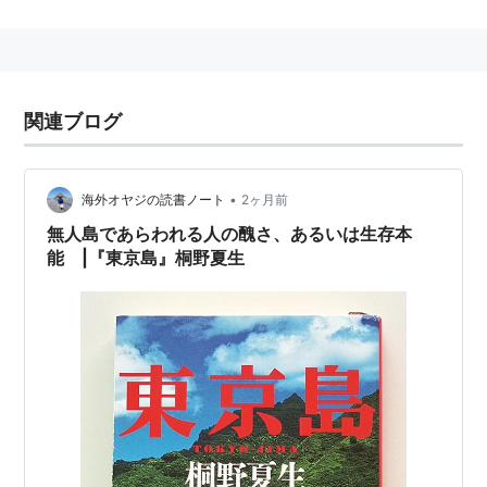
リスト::日本の映画::題名::た行
関連ブログ
•
海外オヤジの読書ノート
2ヶ月前
無人島であらわれる人の醜さ、あるいは生存本
能 |『東京島』桐野夏生