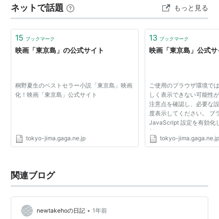
ネットで話題
もっと見る
ながらですが、余分な野菜をたくさん入れたら、いつの
間にか野菜炒めに近いチャーハンに。 敗因は分かってい
ます。レシピ通りではないこと…
15
13
ブックマーク
ブックマーク
映画「東京島」の公式サイト
映画「東京島」公式サ
桐野夏生のベストセラー小説「東京島」映画
ご使用のブラウザ環境で
化！映画「東京島」公式サイト
しく表示できない可能性が
注意点を確認し、必要な
度表示してください。 ブ
JavaScript 設定を有
新の Adobe® Flash® P
tokyo-jima.gaga.ne.jp
tokyo-jima.gaga.ne.j
してください。
関連ブログ
•
newtakehoの日記
1年前