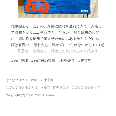
雑草除去が、ことのほか腰に疲れを連れてきて、入浴し
て湿布を貼り‥‥‥ それでも、だるい！ 雑草除去の合間
に、買い物を徒歩で済ませたせいもあるかも？ だから、
雨は有難い！ 晴れたら、動かずにいられないから (⊙_⊙;)
‥‥‥貧乏性！ お陰様で、持参した気になる本を読みまし
た!!! 桐野 夏生著‥‥‥「東京島」 映画化された記憶の中
#
雨に感謝
#
雨の日の読書
#
桐野夏生
#
東京島
で、どんな本？ 無人島に漂着して、人はどう変化してい
くのか？ 怖いほどに様々で、納得。 人が変化していくの
か、サバイバルに強い人間が表面化していくのか？ 時間
はてなブログ
>
映画
>
東京島
経過と共に、変わっていくそれぞれの人の姿が、滑稽と
はてなブログ タグとは
ヘルプ
開発ブログ
はてなブログトップ
ゆうより悲しい。 強いのは、女性。もっと強いのは母性
を育んだ女…
Copyright (C) 2001-
2026
Hatena.