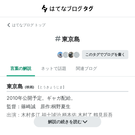
はてなブログ トップ
東京島
このタグでブログを書く
言葉の解説
ネットで話題
関連ブログ
東京島
(
映画
)
【
とうきょうじま
】
2010年公開予定。ギャガ配給。
監督：篠崎誠 原作:桐野夏生
出演：木村多江,福士誠治,柄本佑,木村了,鶴見辰吾
解説の続きを読む